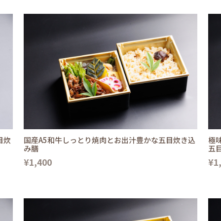
目炊
国産A5和牛しっとり焼肉とお出汁豊かな五目炊き込
極
み膳
五
¥1,400
¥1