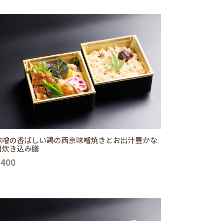
味噌の香ばしい鶏の西京味噌焼きとお出汁豊かな
目炊き込み膳
,400