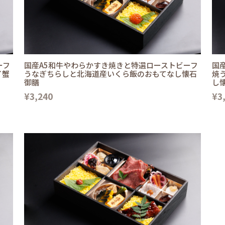
ーフ
国産A5和牛やわらかすき焼きと特選ローストビーフ
国
イ蟹
うなぎちらしと北海道産いくら飯のおもてなし懐石
焼
御膳
し
¥3,240
¥3