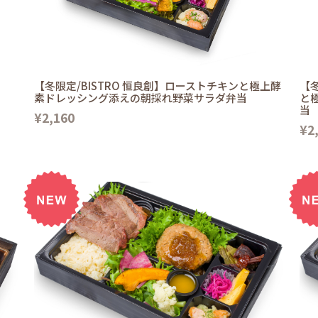
【冬限定/BISTRO 恒良創】ローストチキンと極上酵
【冬
素ドレッシング添えの朝採れ野菜サラダ弁当
と
当
¥2,160
¥2