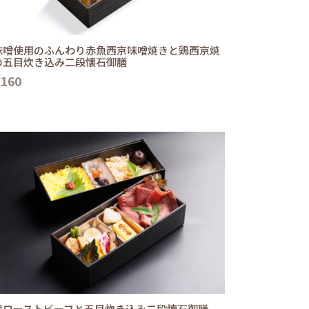
味噌使用のふんわり赤魚西京味噌焼きと鶏西京焼
の五目炊き込み二段懐石御膳
,160
選ローストビーフと五目炊き込み二段懐石御膳