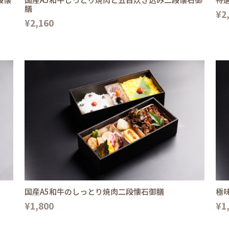
膳
¥2
¥2,160
国産A5和牛のしっとり焼肉二段懐石御膳
極
¥1,800
¥1