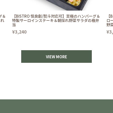
グ＆
【BISTRO 恒良創/熨斗対応可】至極のハンバーグ＆
【B
採れ
特製サーロインステーキ＆朝採れ野菜サラダの極弁
ロ
当
野
¥3,240
¥3
VIEW MORE