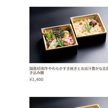
国産A5和牛やわらかすき焼きとお出汁豊かな五
き込み膳
¥1,400