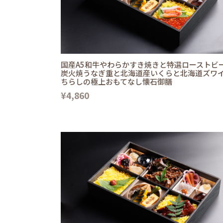
国産A5和牛やわらかすき焼きと特選ローストビ
炭火焼うなぎ重と北海道産いくらと北海道ズワ
ちらしの極上おもてなし懐石御膳
¥4,860