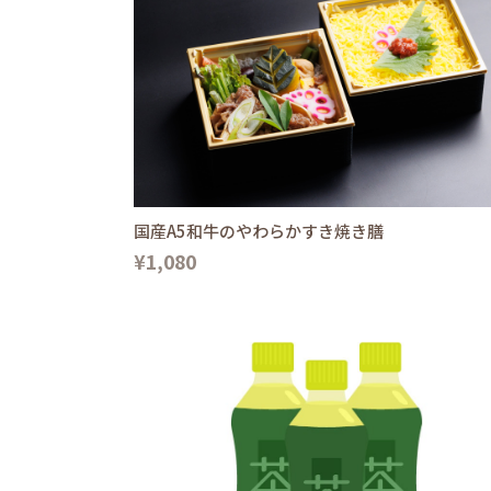
国産A5和牛のやわらかすき焼き膳
¥1,080