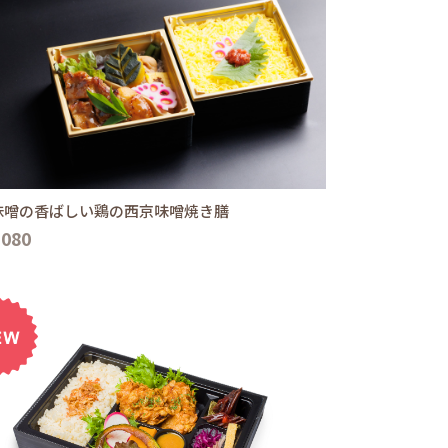
味噌の香ばしい鶏の西京味噌焼き膳
,080