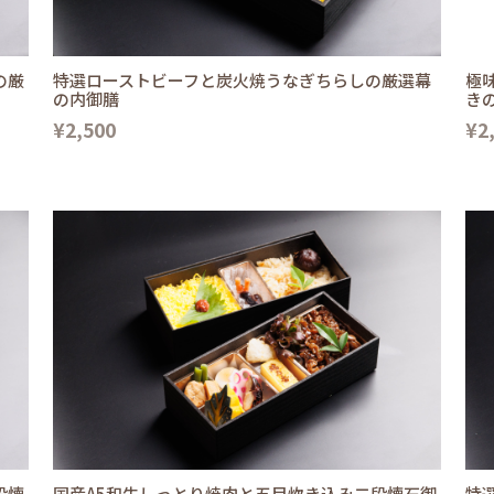
の厳
特選ローストビーフと炭火焼うなぎちらしの厳選幕
極
の内御膳
き
¥2,500
¥2
段懐
国産A5和牛しっとり焼肉と五目炊き込み二段懐石御
特