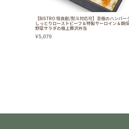
【BISTRO 恒良創/熨斗対応可】至極のハンバー
しっとりローストビーフ＆特製サーロイン＆朝
野菜サラダの極上贅沢弁当
¥5,070