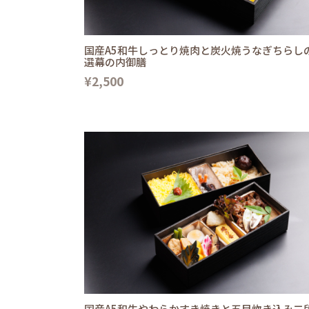
国産A5和牛しっとり焼肉と炭火焼うなぎちらし
選幕の内御膳
¥2,500
国産A5和牛やわらかすき焼きと五目炊き込み二