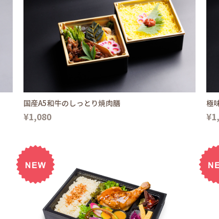
国産A5和牛のしっとり焼肉膳
極
¥1,080
¥1