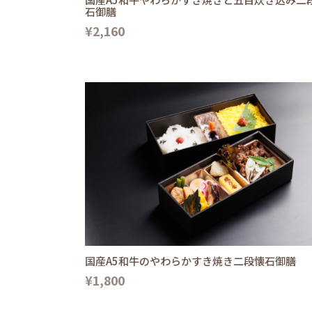
石御膳
¥2,160
国産A5和牛のやわらかすき焼き二段懐石御膳
¥1,800