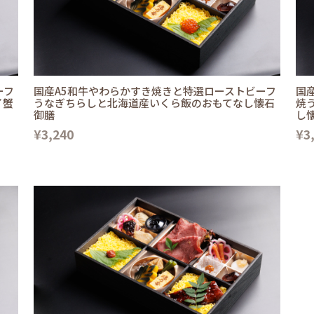
ーフ
国産A5和牛やわらかすき焼きと特選ローストビーフ
国
イ蟹
うなぎちらしと北海道産いくら飯のおもてなし懐石
焼
御膳
し
¥3,240
¥3