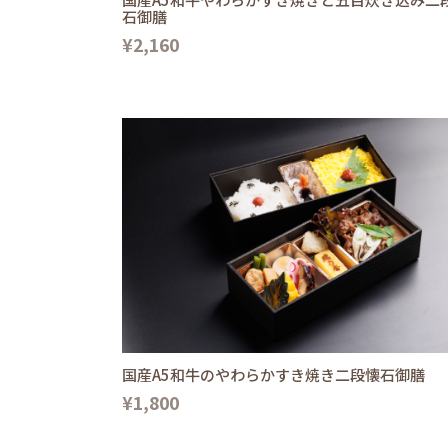
石御膳
¥2,160
国産A5和牛のやわらかすき焼き二段懐石御膳
¥1,800