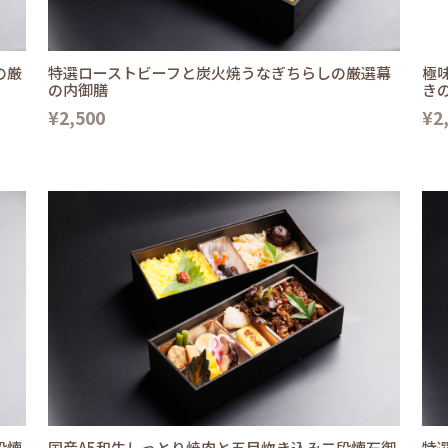
の厳
特選ローストビーフと炭火焼うなぎちらしの厳選幕
極
の内御膳
き
¥2,500
¥2
段懐
国産A5和牛しっとり焼肉と五目炊き込み二段懐石御
特