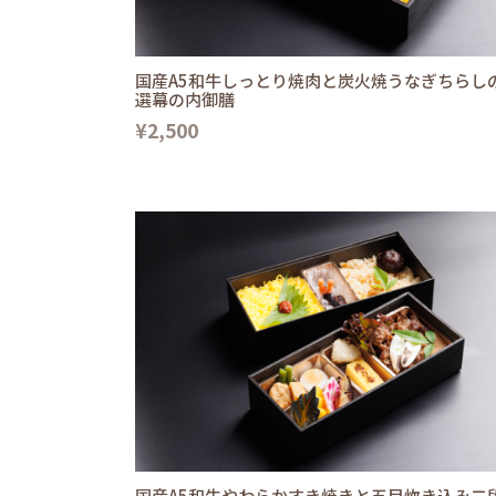
国産A5和牛しっとり焼肉と炭火焼うなぎちらし
選幕の内御膳
¥2,500
国産A5和牛やわらかすき焼きと五目炊き込み二