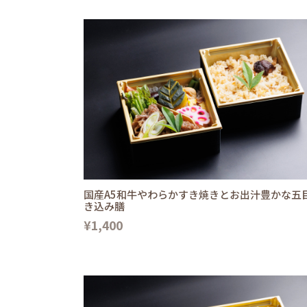
国産A5和牛やわらかすき焼きとお出汁豊かな五
き込み膳
¥1,400