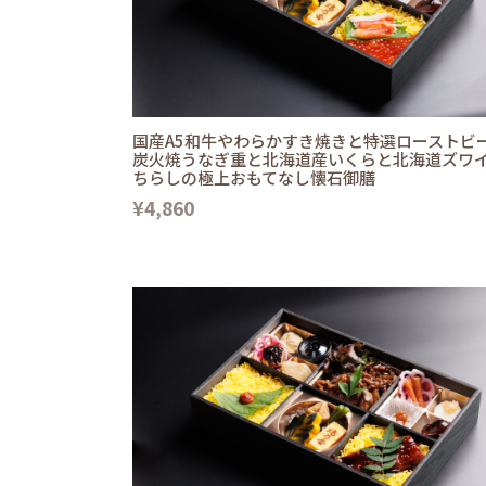
国産A5和牛やわらかすき焼きと特選ローストビ
炭火焼うなぎ重と北海道産いくらと北海道ズワ
ちらしの極上おもてなし懐石御膳
¥4,860