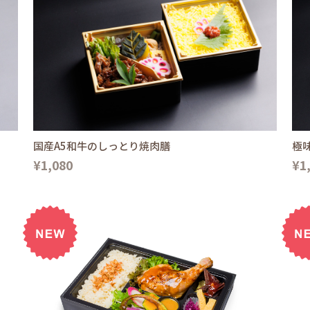
国産A5和牛のしっとり焼肉膳
極
¥1,080
¥1