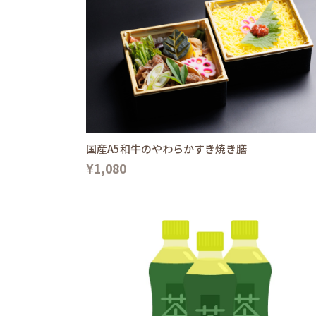
国産A5和牛のやわらかすき焼き膳
¥1,080