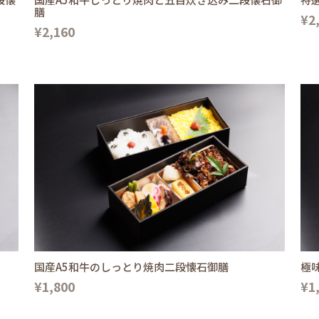
膳
¥2
¥2,160
国産A5和牛のしっとり焼肉二段懐石御膳
極
¥1,800
¥1