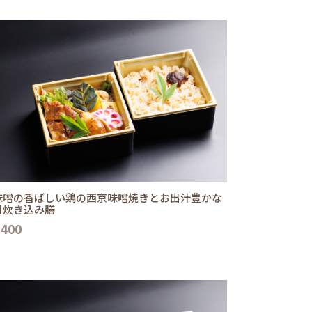
味噌の香ばしい鶏の西京味噌焼きとお出汁豊かな
目炊き込み膳
,400