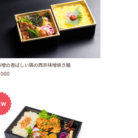
味噌の香ばしい鶏の西京味噌焼き膳
,080