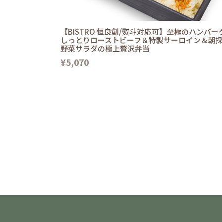
【BISTRO 恒良創/熨斗対応可】至極のハンバー
しっとりローストビーフ＆特製サーロイン＆朝
野菜サラダの極上贅沢弁当
¥5,070