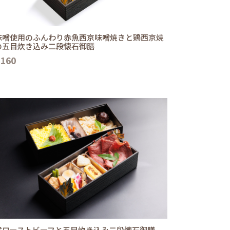
味噌使用のふんわり赤魚西京味噌焼きと鶏西京焼
の五目炊き込み二段懐石御膳
,160
選ローストビーフと五目炊き込み二段懐石御膳