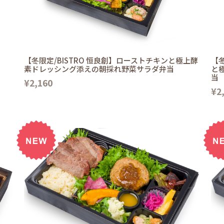
【冬限定/BISTRO 恒良創】ローストチキンと極上酵
【冬
素ドレッシング添えの朝採れ野菜サラダ弁当
と
当
¥2,160
¥2