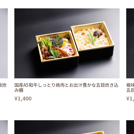
目炊
国産A5和牛しっとり焼肉とお出汁豊かな五目炊き込
極
み膳
五
¥1,400
¥1