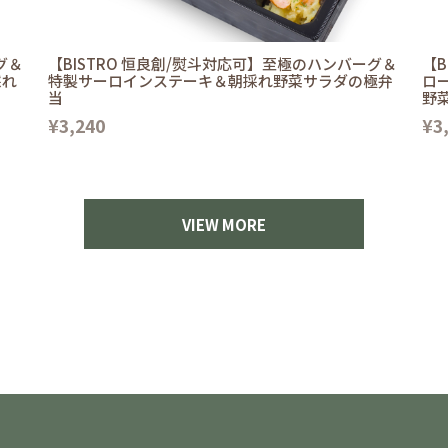
グ＆
【BISTRO 恒良創/熨斗対応可】至極のハンバーグ＆
【B
採れ
特製サーロインステーキ＆朝採れ野菜サラダの極弁
ロ
当
野
¥3,240
¥3
VIEW MORE