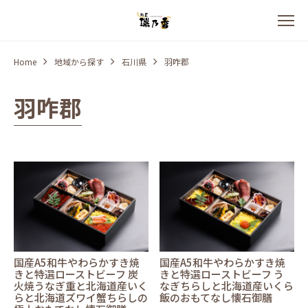
Home
地域から探す
石川県
羽咋郡
羽咋郡
国産A5和牛やわらかすき焼
国産A5和牛やわらかすき焼
きと特選ローストビーフ 炭
きと特選ローストビーフ う
火焼うなぎ重と北海道産いく
なぎちらしと北海道産いくら
らと北海道ズワイ蟹ちらしの
飯のおもてなし懐石御膳