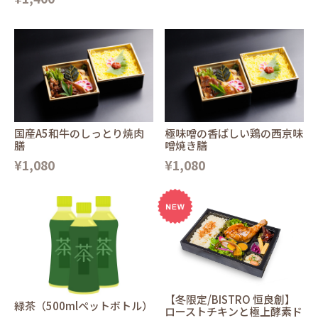
国産A5和牛のしっとり焼肉
極味噌の香ばしい鶏の西京味
膳
噌焼き膳
¥1,080
¥1,080
【冬限定/BISTRO 恒良創】
緑茶（500mlペットボトル）
ローストチキンと極上酵素ド