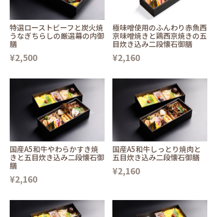
特選ローストビーフと炭火焼
極味噌使用のふんわり赤魚西
うなぎちらしの厳選幕の内御
京味噌焼きと鶏西京焼きの五
膳
目炊き込み二段懐石御膳
¥2,500
¥2,160
国産A5和牛やわらかすき焼
国産A5和牛しっとり焼肉と
きと五目炊き込み二段懐石御
五目炊き込み二段懐石御膳
膳
¥2,160
¥2,160