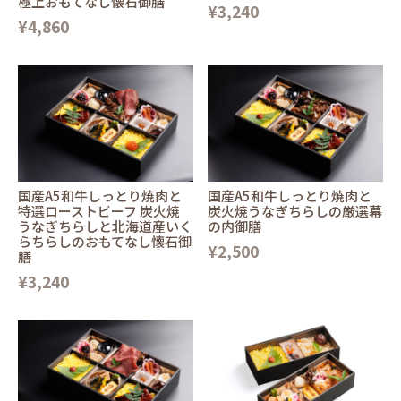
極上おもてなし懐石御膳
¥3,240
¥4,860
国産A5和牛しっとり焼肉と
国産A5和牛しっとり焼肉と
特選ローストビーフ 炭火焼
炭火焼うなぎちらしの厳選幕
うなぎちらしと北海道産いく
の内御膳
らちらしのおもてなし懐石御
¥2,500
膳
¥3,240