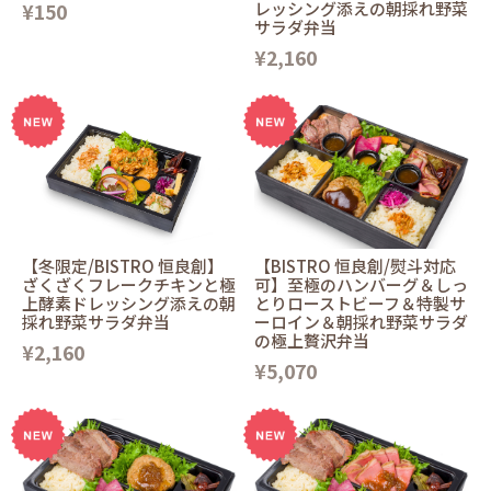
¥150
レッシング添えの朝採れ野菜
サラダ弁当
¥2,160
【冬限定/BISTRO 恒良創】
【BISTRO 恒良創/熨斗対応
ざくざくフレークチキンと極
可】至極のハンバーグ＆しっ
上酵素ドレッシング添えの朝
とりローストビーフ＆特製サ
採れ野菜サラダ弁当
ーロイン＆朝採れ野菜サラダ
の極上贅沢弁当
¥2,160
¥5,070