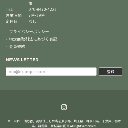
市
TEL
070-9470-4221
営業時間
7時-19時
定休日
なし
プライバシーポリシー
特定商取引法に基づく表記
会員規約
NEWS LETTER
登録
© 「和匠 瑞乃香」高級仕出し弁当を東京都、埼玉県、神奈川県、千葉県、栃木
県、群馬県、茨城県に配達 All rights reserved.