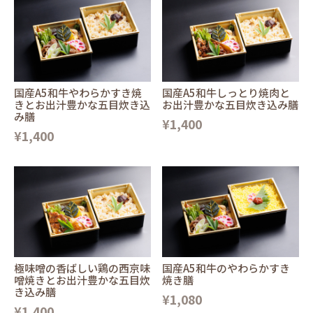
国産A5和牛やわらかすき焼
国産A5和牛しっとり焼肉と
きとお出汁豊かな五目炊き込
お出汁豊かな五目炊き込み膳
み膳
¥1,400
¥1,400
極味噌の香ばしい鶏の西京味
国産A5和牛のやわらかすき
噌焼きとお出汁豊かな五目炊
焼き膳
き込み膳
¥1,080
¥1,400