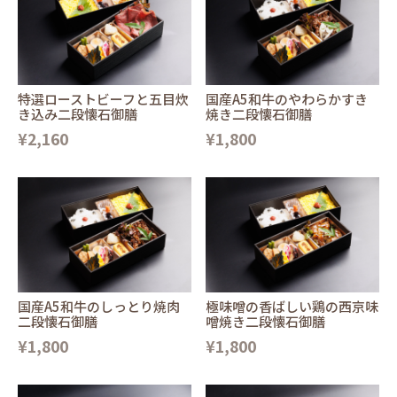
特選ローストビーフと五目炊
国産A5和牛のやわらかすき
き込み二段懐石御膳
焼き二段懐石御膳
¥2,160
¥1,800
国産A5和牛のしっとり焼肉
極味噌の香ばしい鶏の西京味
二段懐石御膳
噌焼き二段懐石御膳
¥1,800
¥1,800