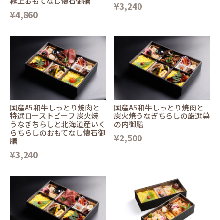
極上おもてなし懐石御膳
¥3,240
¥4,860
国産A5和牛しっとり焼肉と
国産A5和牛しっとり焼肉と
特選ローストビーフ 炭火焼
炭火焼うなぎちらしの厳選幕
うなぎちらしと北海道産いく
の内御膳
らちらしのおもてなし懐石御
¥2,500
膳
¥3,240