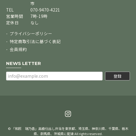
市
TEL
070-9470-4221
営業時間
7時-19時
定休日
なし
プライバシーポリシー
特定商取引法に基づく表記
会員規約
NEWS LETTER
登録
© 「和匠 瑞乃香」高級仕出し弁当を東京都、埼玉県、神奈川県、千葉県、栃木
県、群馬県、茨城県に配達 All rights reserved.