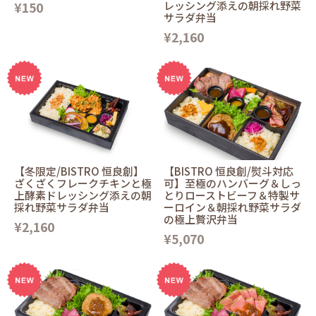
¥150
レッシング添えの朝採れ野菜
サラダ弁当
¥2,160
【冬限定/BISTRO 恒良創】
【BISTRO 恒良創/熨斗対応
ざくざくフレークチキンと極
可】至極のハンバーグ＆しっ
上酵素ドレッシング添えの朝
とりローストビーフ＆特製サ
採れ野菜サラダ弁当
ーロイン＆朝採れ野菜サラダ
の極上贅沢弁当
¥2,160
¥5,070