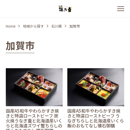
Home
地域から探す
石川県
加賀市
加賀市
国産A5和牛やわらかすき焼
国産A5和牛やわらかすき焼
きと特選ローストビーフ 炭
きと特選ローストビーフ う
火焼うなぎ重と北海道産いく
なぎちらしと北海道産いくら
らと北海道ズワイ蟹ちらしの
飯のおもてなし懐石御膳