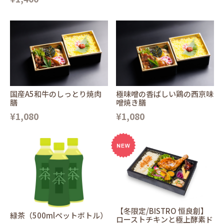
国産A5和牛のしっとり焼肉
極味噌の香ばしい鶏の西京味
膳
噌焼き膳
¥1,080
¥1,080
【冬限定/BISTRO 恒良創】
緑茶（500mlペットボトル）
ローストチキンと極上酵素ド