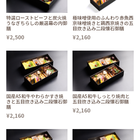
特選ローストビーフと炭火焼
極味噌使用のふんわり赤魚西
うなぎちらしの厳選幕の内御
京味噌焼きと鶏西京焼きの五
膳
目炊き込み二段懐石御膳
¥2,500
¥2,160
国産A5和牛やわらかすき焼
国産A5和牛しっとり焼肉と
きと五目炊き込み二段懐石御
五目炊き込み二段懐石御膳
膳
¥2,160
¥2,160