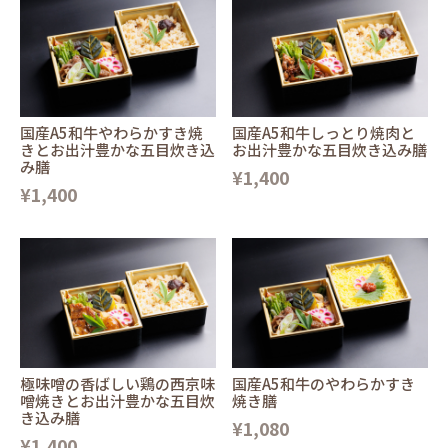
国産A5和牛やわらかすき焼
国産A5和牛しっとり焼肉と
きとお出汁豊かな五目炊き込
お出汁豊かな五目炊き込み膳
み膳
¥1,400
¥1,400
極味噌の香ばしい鶏の西京味
国産A5和牛のやわらかすき
噌焼きとお出汁豊かな五目炊
焼き膳
き込み膳
¥1,080
¥1,400