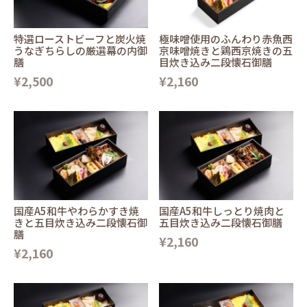
特選ローストビーフと炭火焼
極味噌使用のふんわり赤魚西
うなぎちらしの厳選幕の内御
京味噌焼きと鶏西京焼きの五
膳
目炊き込み二段懐石御膳
¥2,500
¥2,160
国産A5和牛やわらかすき焼
国産A5和牛しっとり焼肉と
きと五目炊き込み二段懐石御
五目炊き込み二段懐石御膳
膳
¥2,160
¥2,160