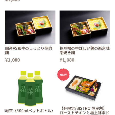
国産A5和牛のしっとり焼肉
極味噌の香ばしい鶏の西京味
膳
噌焼き膳
¥1,080
¥1,080
【冬限定/BISTRO 恒良創】
緑茶（500mlペットボトル）
ローストチキンと極上酵素ド