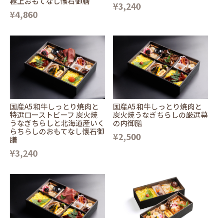
極上おもてなし懐石御膳
¥3,240
¥4,860
国産A5和牛しっとり焼肉と
国産A5和牛しっとり焼肉と
特選ローストビーフ 炭火焼
炭火焼うなぎちらしの厳選幕
うなぎちらしと北海道産いく
の内御膳
らちらしのおもてなし懐石御
¥2,500
膳
¥3,240