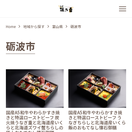
Home
地域から探す
富山県
砺波市
砺波市
国産A5和牛やわらかすき焼
国産A5和牛やわらかすき焼
きと特選ローストビーフ 炭
きと特選ローストビーフ う
火焼うなぎ重と北海道産いく
なぎちらしと北海道産いくら
らと北海道ズワイ蟹ちらしの
飯のおもてなし懐石御膳