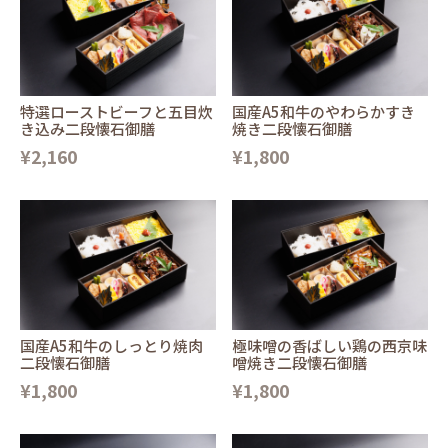
特選ローストビーフと五目炊
国産A5和牛のやわらかすき
き込み二段懐石御膳
焼き二段懐石御膳
¥2,160
¥1,800
国産A5和牛のしっとり焼肉
極味噌の香ばしい鶏の西京味
二段懐石御膳
噌焼き二段懐石御膳
¥1,800
¥1,800