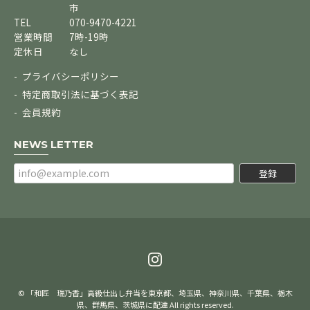
市
TEL
070-9470-4221
営業時間
7時-19時
定休日
なし
プライバシーポリシー
特定商取引法に基づく表記
会員規約
NEWS LETTER
登録
© 「和匠 瑞乃香」高級仕出し弁当を東京都、埼玉県、神奈川県、千葉県、栃木
県、群馬県、茨城県に配達 All rights reserved.