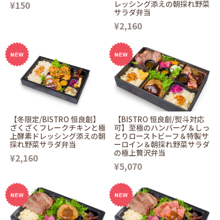
¥150
レッシング添えの朝採れ野菜
サラダ弁当
¥2,160
【冬限定/BISTRO 恒良創】
【BISTRO 恒良創/熨斗対応
ざくざくフレークチキンと極
可】至極のハンバーグ＆しっ
上酵素ドレッシング添えの朝
とりローストビーフ＆特製サ
採れ野菜サラダ弁当
ーロイン＆朝採れ野菜サラダ
の極上贅沢弁当
¥2,160
¥5,070