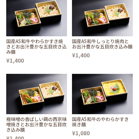
国産A5和牛やわらかすき焼
国産A5和牛しっとり焼肉と
きとお出汁豊かな五目炊き込
お出汁豊かな五目炊き込み膳
み膳
¥1,400
¥1,400
極味噌の香ばしい鶏の西京味
国産A5和牛のやわらかすき
噌焼きとお出汁豊かな五目炊
焼き膳
き込み膳
¥1,080
¥1,400