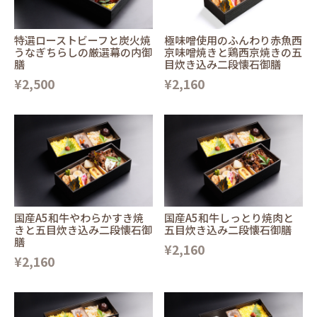
特選ローストビーフと炭火焼
極味噌使用のふんわり赤魚西
うなぎちらしの厳選幕の内御
京味噌焼きと鶏西京焼きの五
膳
目炊き込み二段懐石御膳
¥2,500
¥2,160
国産A5和牛やわらかすき焼
国産A5和牛しっとり焼肉と
きと五目炊き込み二段懐石御
五目炊き込み二段懐石御膳
膳
¥2,160
¥2,160