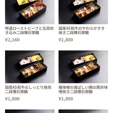
特選ローストビーフと五目炊
国産A5和牛のやわらかすき
き込み二段懐石御膳
焼き二段懐石御膳
¥2,160
¥1,800
国産A5和牛のしっとり焼肉
極味噌の香ばしい鶏の西京味
二段懐石御膳
噌焼き二段懐石御膳
¥1,800
¥1,800