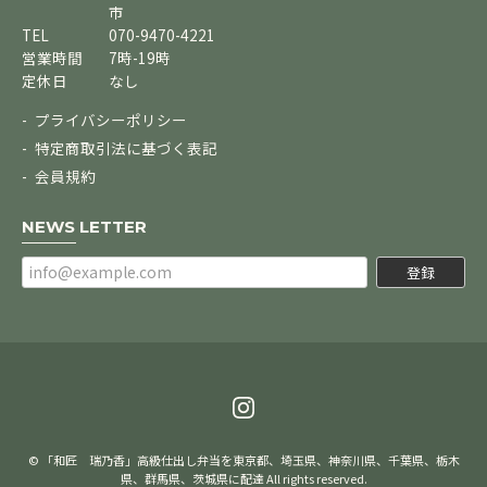
市
TEL
070-9470-4221
営業時間
7時-19時
定休日
なし
プライバシーポリシー
特定商取引法に基づく表記
会員規約
NEWS LETTER
登録
© 「和匠 瑞乃香」高級仕出し弁当を東京都、埼玉県、神奈川県、千葉県、栃木
県、群馬県、茨城県に配達 All rights reserved.