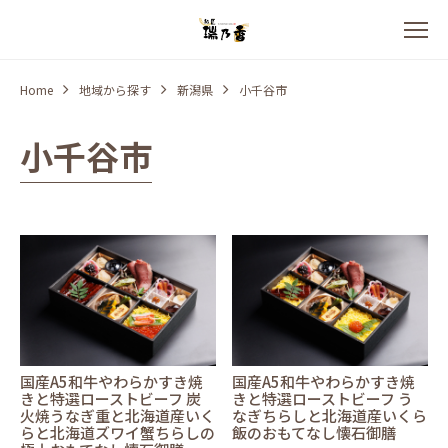
Home
地域から探す
新潟県
小千谷市
小千谷市
国産A5和牛やわらかすき焼
国産A5和牛やわらかすき焼
きと特選ローストビーフ 炭
きと特選ローストビーフ う
火焼うなぎ重と北海道産いく
なぎちらしと北海道産いくら
らと北海道ズワイ蟹ちらしの
飯のおもてなし懐石御膳