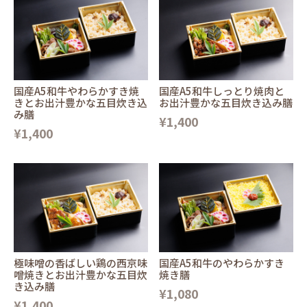
国産A5和牛やわらかすき焼
国産A5和牛しっとり焼肉と
きとお出汁豊かな五目炊き込
お出汁豊かな五目炊き込み膳
み膳
¥1,400
¥1,400
極味噌の香ばしい鶏の西京味
国産A5和牛のやわらかすき
噌焼きとお出汁豊かな五目炊
焼き膳
き込み膳
¥1,080
¥1,400