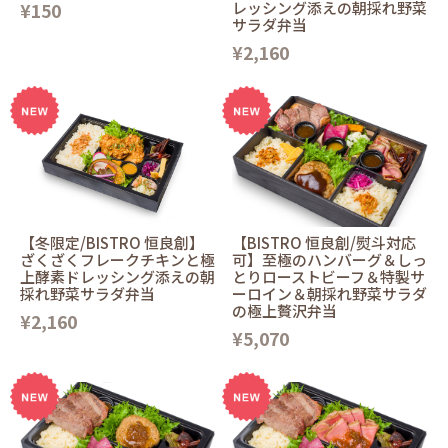
¥150
レッシング添えの朝採れ野菜
サラダ弁当
¥2,160
【冬限定/BISTRO 恒良創】
【BISTRO 恒良創/熨斗対応
ざくざくフレークチキンと極
可】至極のハンバーグ＆しっ
上酵素ドレッシング添えの朝
とりローストビーフ＆特製サ
採れ野菜サラダ弁当
ーロイン＆朝採れ野菜サラダ
の極上贅沢弁当
¥2,160
¥5,070