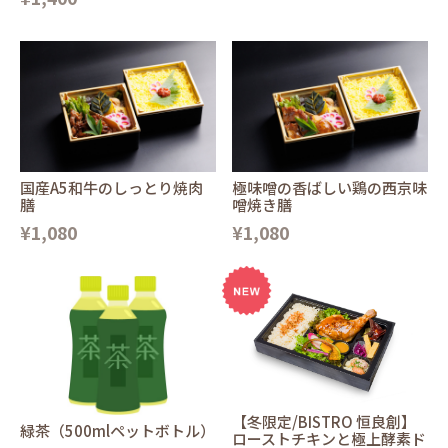
国産A5和牛のしっとり焼肉
極味噌の香ばしい鶏の西京味
膳
噌焼き膳
¥1,080
¥1,080
【冬限定/BISTRO 恒良創】
緑茶（500mlペットボトル）
ローストチキンと極上酵素ド