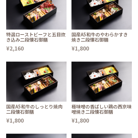
特選ローストビーフと五目炊
国産A5和牛のやわらかすき
き込み二段懐石御膳
焼き二段懐石御膳
¥2,160
¥1,800
国産A5和牛のしっとり焼肉
極味噌の香ばしい鶏の西京味
二段懐石御膳
噌焼き二段懐石御膳
¥1,800
¥1,800