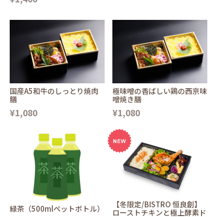
国産A5和牛のしっとり焼肉
極味噌の香ばしい鶏の西京味
膳
噌焼き膳
¥1,080
¥1,080
【冬限定/BISTRO 恒良創】
緑茶（500mlペットボトル）
ローストチキンと極上酵素ド