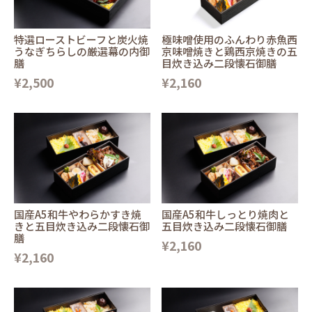
特選ローストビーフと炭火焼
極味噌使用のふんわり赤魚西
うなぎちらしの厳選幕の内御
京味噌焼きと鶏西京焼きの五
膳
目炊き込み二段懐石御膳
¥2,500
¥2,160
国産A5和牛やわらかすき焼
国産A5和牛しっとり焼肉と
きと五目炊き込み二段懐石御
五目炊き込み二段懐石御膳
膳
¥2,160
¥2,160