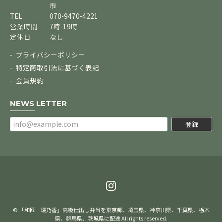
市
TEL
070-9470-4221
営業時間
7時-19時
定休日
なし
プライバシーポリシー
特定商取引法に基づく表記
会員規約
NEWS LETTER
登録
© 「和匠 瑞乃香」高級仕出し弁当を東京都、埼玉県、神奈川県、千葉県、栃木
県、群馬県、茨城県に配達 All rights reserved.