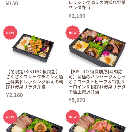
¥150
レッシング添えの朝採れ野菜
サラダ弁当
¥2,160
【冬限定/BISTRO 恒良創】
【BISTRO 恒良創/熨斗対応
ざくざくフレークチキンと極
可】至極のハンバーグ＆しっ
上酵素ドレッシング添えの朝
とりローストビーフ＆特製サ
採れ野菜サラダ弁当
ーロイン＆朝採れ野菜サラダ
の極上贅沢弁当
¥2,160
¥5,070