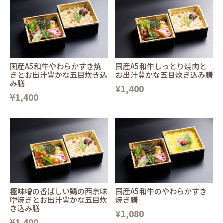
国産A5和牛やわらかすき焼
国産A5和牛しっとり焼肉と
きとお出汁豊かな五目炊き込
お出汁豊かな五目炊き込み膳
み膳
¥1,400
¥1,400
極味噌の香ばしい鶏の西京味
国産A5和牛のやわらかすき
噌焼きとお出汁豊かな五目炊
焼き膳
き込み膳
¥1,080
¥1,400