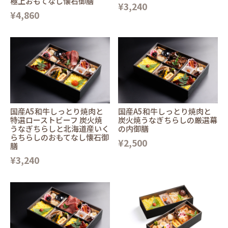
極上おもてなし懐石御膳
¥3,240
¥4,860
国産A5和牛しっとり焼肉と
国産A5和牛しっとり焼肉と
特選ローストビーフ 炭火焼
炭火焼うなぎちらしの厳選幕
うなぎちらしと北海道産いく
の内御膳
らちらしのおもてなし懐石御
¥2,500
膳
¥3,240