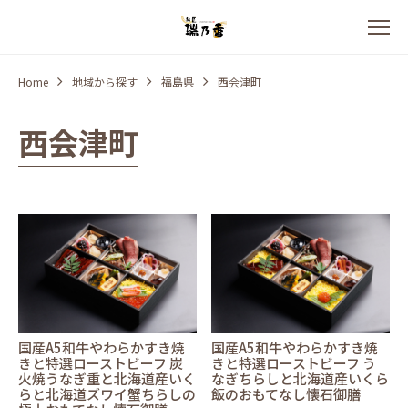
Home
地域から探す
福島県
西会津町
西会津町
国産A5和牛やわらかすき焼
国産A5和牛やわらかすき焼
きと特選ローストビーフ 炭
きと特選ローストビーフ う
火焼うなぎ重と北海道産いく
なぎちらしと北海道産いくら
らと北海道ズワイ蟹ちらしの
飯のおもてなし懐石御膳