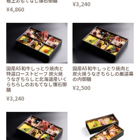
極上おもてなし懐石御膳
¥3,240
¥4,860
国産A5和牛しっとり焼肉と
国産A5和牛しっとり焼肉と
特選ローストビーフ 炭火焼
炭火焼うなぎちらしの厳選幕
うなぎちらしと北海道産いく
の内御膳
らちらしのおもてなし懐石御
¥2,500
膳
¥3,240