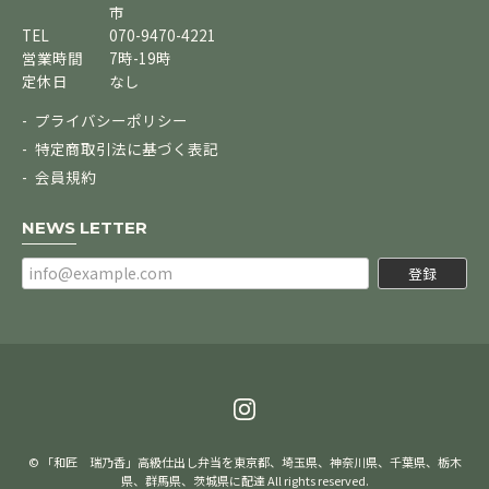
市
TEL
070-9470-4221
営業時間
7時-19時
定休日
なし
プライバシーポリシー
特定商取引法に基づく表記
会員規約
NEWS LETTER
登録
© 「和匠 瑞乃香」高級仕出し弁当を東京都、埼玉県、神奈川県、千葉県、栃木
県、群馬県、茨城県に配達 All rights reserved.