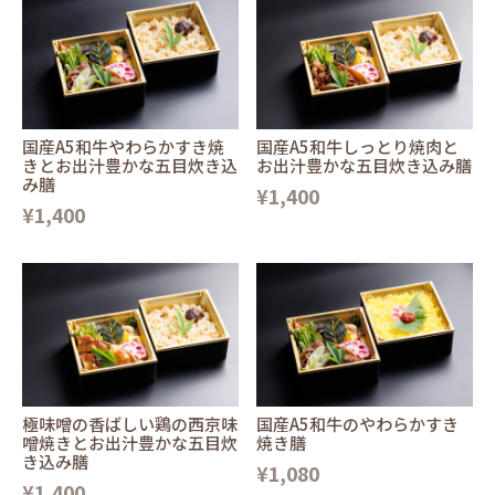
国産A5和牛やわらかすき焼
国産A5和牛しっとり焼肉と
きとお出汁豊かな五目炊き込
お出汁豊かな五目炊き込み膳
み膳
¥1,400
¥1,400
極味噌の香ばしい鶏の西京味
国産A5和牛のやわらかすき
噌焼きとお出汁豊かな五目炊
焼き膳
き込み膳
¥1,080
¥1,400