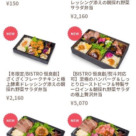
¥150
レッシング添えの朝採れ野菜
サラダ弁当
¥2,160
【冬限定/BISTRO 恒良創】
【BISTRO 恒良創/熨斗対応
ざくざくフレークチキンと極
可】至極のハンバーグ＆しっ
上酵素ドレッシング添えの朝
とりローストビーフ＆特製サ
採れ野菜サラダ弁当
ーロイン＆朝採れ野菜サラダ
の極上贅沢弁当
¥2,160
¥5,070