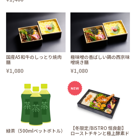
国産A5和牛のしっとり焼肉
極味噌の香ばしい鶏の西京味
膳
噌焼き膳
¥1,080
¥1,080
【冬限定/BISTRO 恒良創】
緑茶（500mlペットボトル）
ローストチキンと極上酵素ド