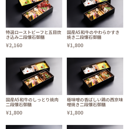
特選ローストビーフと五目炊
国産A5和牛のやわらかすき
き込み二段懐石御膳
焼き二段懐石御膳
¥2,160
¥1,800
国産A5和牛のしっとり焼肉
極味噌の香ばしい鶏の西京味
二段懐石御膳
噌焼き二段懐石御膳
¥1,800
¥1,800