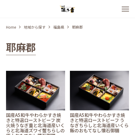
Home
地域から探す
福島県
耶麻郡
耶麻郡
国産A5和牛やわらかすき焼
国産A5和牛やわらかすき焼
きと特選ローストビーフ 炭
きと特選ローストビーフ う
火焼うなぎ重と北海道産いく
なぎちらしと北海道産いくら
らと北海道ズワイ蟹ちらしの
飯のおもてなし懐石御膳