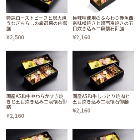
特選ローストビーフと炭火焼
極味噌使用のふんわり赤魚西
うなぎちらしの厳選幕の内御
京味噌焼きと鶏西京焼きの五
膳
目炊き込み二段懐石御膳
¥2,500
¥2,160
国産A5和牛やわらかすき焼
国産A5和牛しっとり焼肉と
きと五目炊き込み二段懐石御
五目炊き込み二段懐石御膳
膳
¥2,160
¥2,160