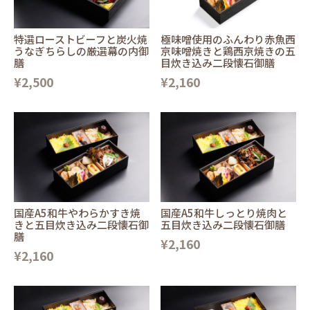
特選ローストビーフと炭火焼
極味噌使用のふんわり赤魚西
うなぎちらしの厳選幕の内御
京味噌焼きと鶏西京焼きの五
膳
目炊き込み二段懐石御膳
¥2,500
¥2,160
国産A5和牛やわらかすき焼
国産A5和牛しっとり焼肉と
きと五目炊き込み二段懐石御
五目炊き込み二段懐石御膳
膳
¥2,160
¥2,160