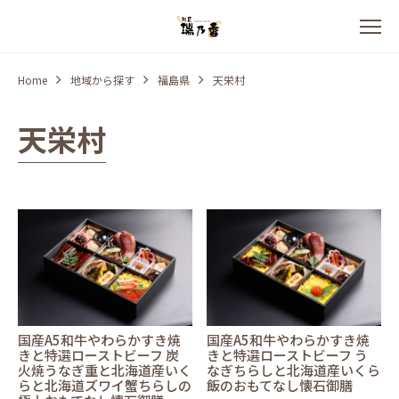
Home
地域から探す
福島県
天栄村
天栄村
国産A5和牛やわらかすき焼
国産A5和牛やわらかすき焼
きと特選ローストビーフ 炭
きと特選ローストビーフ う
火焼うなぎ重と北海道産いく
なぎちらしと北海道産いくら
らと北海道ズワイ蟹ちらしの
飯のおもてなし懐石御膳