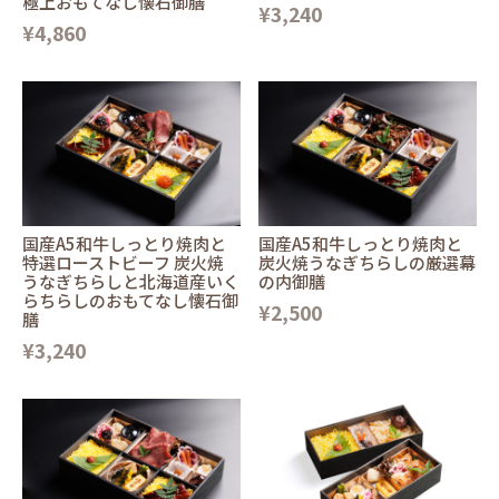
極上おもてなし懐石御膳
¥3,240
¥4,860
国産A5和牛しっとり焼肉と
国産A5和牛しっとり焼肉と
特選ローストビーフ 炭火焼
炭火焼うなぎちらしの厳選幕
うなぎちらしと北海道産いく
の内御膳
らちらしのおもてなし懐石御
¥2,500
膳
¥3,240