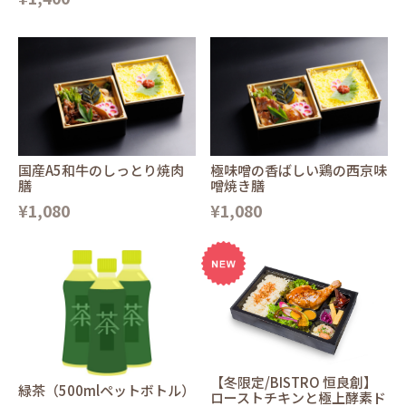
国産A5和牛のしっとり焼肉
極味噌の香ばしい鶏の西京味
膳
噌焼き膳
¥1,080
¥1,080
【冬限定/BISTRO 恒良創】
緑茶（500mlペットボトル）
ローストチキンと極上酵素ド