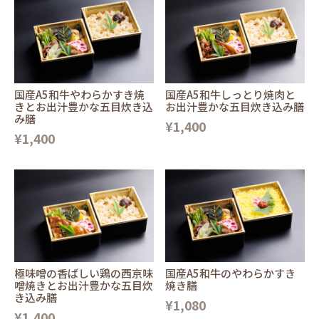
国産A5和牛やわらかすき焼
国産A5和牛しっとり焼肉と
きとお出汁豊かな五目炊き込
お出汁豊かな五目炊き込み膳
み膳
¥1,400
¥1,400
極味噌の香ばしい鶏の西京味
国産A5和牛のやわらかすき
噌焼きとお出汁豊かな五目炊
焼き膳
き込み膳
¥1,080
¥1,400