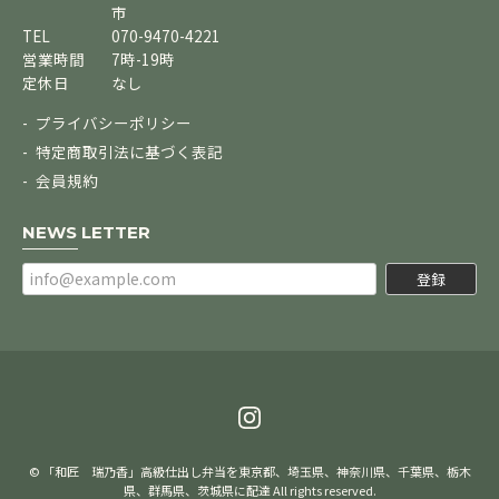
市
TEL
070-9470-4221
営業時間
7時-19時
定休日
なし
プライバシーポリシー
特定商取引法に基づく表記
会員規約
NEWS LETTER
登録
© 「和匠 瑞乃香」高級仕出し弁当を東京都、埼玉県、神奈川県、千葉県、栃木
県、群馬県、茨城県に配達 All rights reserved.