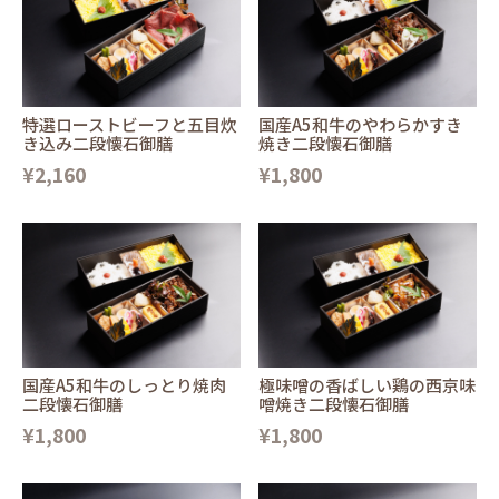
特選ローストビーフと五目炊
国産A5和牛のやわらかすき
き込み二段懐石御膳
焼き二段懐石御膳
¥2,160
¥1,800
国産A5和牛のしっとり焼肉
極味噌の香ばしい鶏の西京味
二段懐石御膳
噌焼き二段懐石御膳
¥1,800
¥1,800