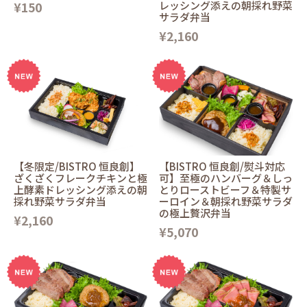
¥150
レッシング添えの朝採れ野菜
サラダ弁当
¥2,160
【冬限定/BISTRO 恒良創】
【BISTRO 恒良創/熨斗対応
ざくざくフレークチキンと極
可】至極のハンバーグ＆しっ
上酵素ドレッシング添えの朝
とりローストビーフ＆特製サ
採れ野菜サラダ弁当
ーロイン＆朝採れ野菜サラダ
の極上贅沢弁当
¥2,160
¥5,070