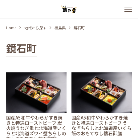
Home
地域から探す
福島県
鏡石町
鏡石町
国産A5和牛やわらかすき焼
国産A5和牛やわらかすき焼
きと特選ローストビーフ 炭
きと特選ローストビーフ う
火焼うなぎ重と北海道産いく
なぎちらしと北海道産いくら
らと北海道ズワイ蟹ちらしの
飯のおもてなし懐石御膳