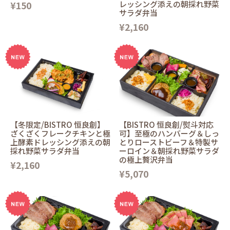
¥150
レッシング添えの朝採れ野菜
サラダ弁当
¥2,160
【冬限定/BISTRO 恒良創】
【BISTRO 恒良創/熨斗対応
ざくざくフレークチキンと極
可】至極のハンバーグ＆しっ
上酵素ドレッシング添えの朝
とりローストビーフ＆特製サ
採れ野菜サラダ弁当
ーロイン＆朝採れ野菜サラダ
の極上贅沢弁当
¥2,160
¥5,070