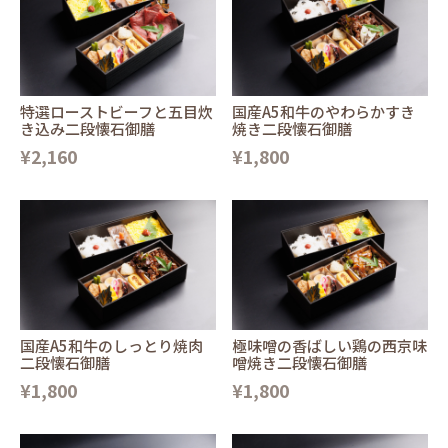
特選ローストビーフと五目炊
国産A5和牛のやわらかすき
き込み二段懐石御膳
焼き二段懐石御膳
¥2,160
¥1,800
国産A5和牛のしっとり焼肉
極味噌の香ばしい鶏の西京味
二段懐石御膳
噌焼き二段懐石御膳
¥1,800
¥1,800