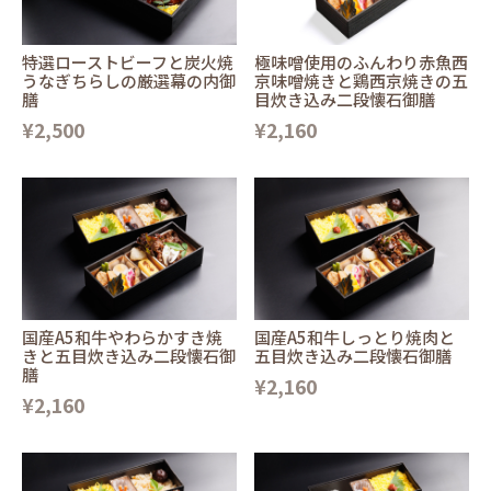
特選ローストビーフと炭火焼
極味噌使用のふんわり赤魚西
うなぎちらしの厳選幕の内御
京味噌焼きと鶏西京焼きの五
膳
目炊き込み二段懐石御膳
¥2,500
¥2,160
国産A5和牛やわらかすき焼
国産A5和牛しっとり焼肉と
きと五目炊き込み二段懐石御
五目炊き込み二段懐石御膳
膳
¥2,160
¥2,160