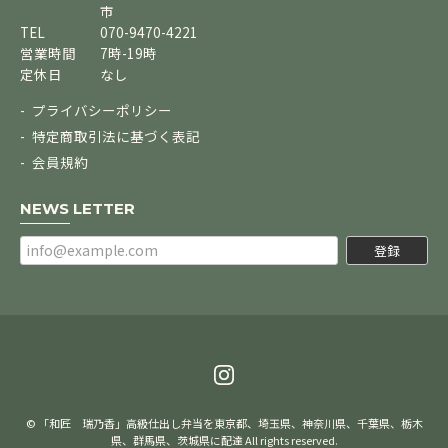
市
TEL
070-9470-4221
営業時間
7時-19時
定休日
なし
プライバシーポリシー
特定商取引法に基づく表記
会員規約
NEWS LETTER
登録
© 「和匠 瑞乃香」高級仕出し弁当を東京都、埼玉県、神奈川県、千葉県、栃木
県、群馬県、茨城県に配達 All rights reserved.