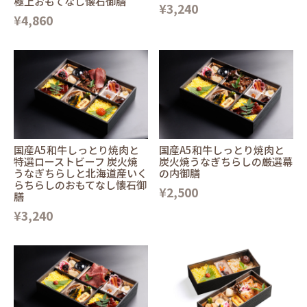
極上おもてなし懐石御膳
¥3,240
¥4,860
国産A5和牛しっとり焼肉と
国産A5和牛しっとり焼肉と
特選ローストビーフ 炭火焼
炭火焼うなぎちらしの厳選幕
うなぎちらしと北海道産いく
の内御膳
らちらしのおもてなし懐石御
¥2,500
膳
¥3,240