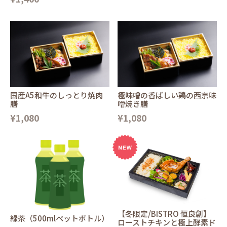
国産A5和牛のしっとり焼肉
極味噌の香ばしい鶏の西京味
膳
噌焼き膳
¥1,080
¥1,080
【冬限定/BISTRO 恒良創】
緑茶（500mlペットボトル）
ローストチキンと極上酵素ド