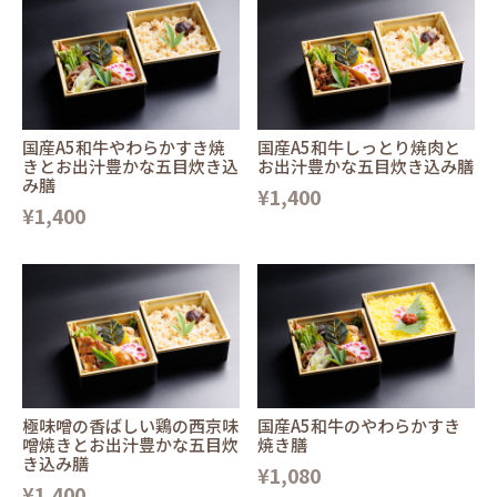
国産A5和牛やわらかすき焼
国産A5和牛しっとり焼肉と
きとお出汁豊かな五目炊き込
お出汁豊かな五目炊き込み膳
み膳
¥1,400
¥1,400
極味噌の香ばしい鶏の西京味
国産A5和牛のやわらかすき
噌焼きとお出汁豊かな五目炊
焼き膳
き込み膳
¥1,080
¥1,400