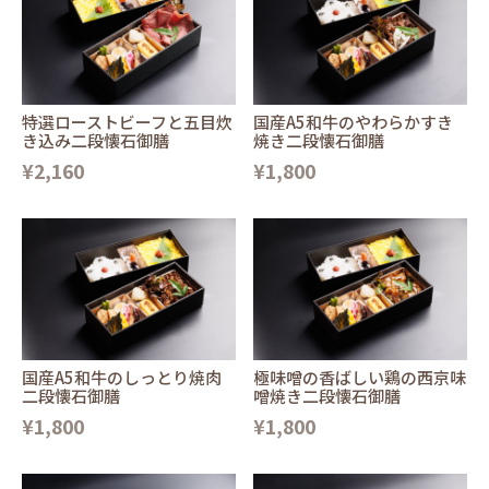
特選ローストビーフと五目炊
国産A5和牛のやわらかすき
き込み二段懐石御膳
焼き二段懐石御膳
¥2,160
¥1,800
国産A5和牛のしっとり焼肉
極味噌の香ばしい鶏の西京味
二段懐石御膳
噌焼き二段懐石御膳
¥1,800
¥1,800