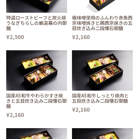
特選ローストビーフと炭火焼
極味噌使用のふんわり赤魚西
うなぎちらしの厳選幕の内御
京味噌焼きと鶏西京焼きの五
膳
目炊き込み二段懐石御膳
¥2,500
¥2,160
国産A5和牛やわらかすき焼
国産A5和牛しっとり焼肉と
きと五目炊き込み二段懐石御
五目炊き込み二段懐石御膳
膳
¥2,160
¥2,160