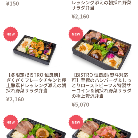
¥150
レッシング添えの朝採れ野菜
サラダ弁当
¥2,160
【冬限定/BISTRO 恒良創】
【BISTRO 恒良創/熨斗対応
ざくざくフレークチキンと極
可】至極のハンバーグ＆しっ
上酵素ドレッシング添えの朝
とりローストビーフ＆特製サ
採れ野菜サラダ弁当
ーロイン＆朝採れ野菜サラダ
の極上贅沢弁当
¥2,160
¥5,070