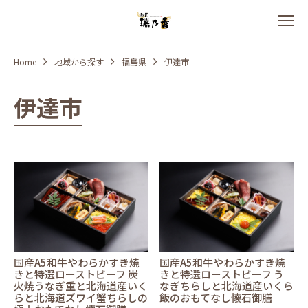
Home
地域から探す
福島県
伊達市
伊達市
国産A5和牛やわらかすき焼
国産A5和牛やわらかすき焼
きと特選ローストビーフ 炭
きと特選ローストビーフ う
火焼うなぎ重と北海道産いく
なぎちらしと北海道産いくら
らと北海道ズワイ蟹ちらしの
飯のおもてなし懐石御膳