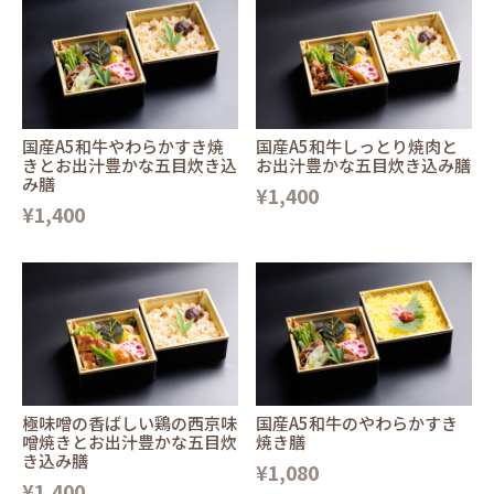
国産A5和牛やわらかすき焼
国産A5和牛しっとり焼肉と
きとお出汁豊かな五目炊き込
お出汁豊かな五目炊き込み膳
み膳
¥1,400
¥1,400
極味噌の香ばしい鶏の西京味
国産A5和牛のやわらかすき
噌焼きとお出汁豊かな五目炊
焼き膳
き込み膳
¥1,080
¥1,400