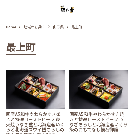
Home
地域から探す
山形県
最上町
最上町
国産A5和牛やわらかすき焼
国産A5和牛やわらかすき焼
きと特選ローストビーフ 炭
きと特選ローストビーフ う
火焼うなぎ重と北海道産いく
なぎちらしと北海道産いくら
らと北海道ズワイ蟹ちらしの
飯のおもてなし懐石御膳