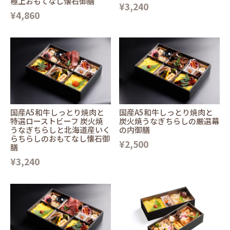
極上おもてなし懐石御膳
¥3,240
¥4,860
国産A5和牛しっとり焼肉と
国産A5和牛しっとり焼肉と
特選ローストビーフ 炭火焼
炭火焼うなぎちらしの厳選幕
うなぎちらしと北海道産いく
の内御膳
らちらしのおもてなし懐石御
¥2,500
膳
¥3,240