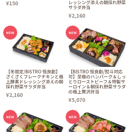
¥150
レッシング添えの朝採れ野菜
サラダ弁当
¥2,160
【冬限定/BISTRO 恒良創】
【BISTRO 恒良創/熨斗対応
ざくざくフレークチキンと極
可】至極のハンバーグ＆しっ
上酵素ドレッシング添えの朝
とりローストビーフ＆特製サ
採れ野菜サラダ弁当
ーロイン＆朝採れ野菜サラダ
の極上贅沢弁当
¥2,160
¥5,070