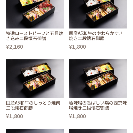
特選ローストビーフと五目炊
国産A5和牛のやわらかすき
き込み二段懐石御膳
焼き二段懐石御膳
¥2,160
¥1,800
国産A5和牛のしっとり焼肉
極味噌の香ばしい鶏の西京味
二段懐石御膳
噌焼き二段懐石御膳
¥1,800
¥1,800