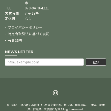
市
TEL
070-9470-4221
営業時間
7時-19時
定休日
なし
プライバシーポリシー
特定商取引法に基づく表記
会員規約
NEWS LETTER
登録
© 「和匠 瑞乃香」高級仕出し弁当を東京都、埼玉県、神奈川県、千葉県、栃木
県、群馬県、茨城県に配達 All rights reserved.