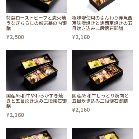
特選ローストビーフと炭火焼
極味噌使用のふんわり赤魚西
うなぎちらしの厳選幕の内御
京味噌焼きと鶏西京焼きの五
膳
目炊き込み二段懐石御膳
¥2,500
¥2,160
国産A5和牛やわらかすき焼
国産A5和牛しっとり焼肉と
きと五目炊き込み二段懐石御
五目炊き込み二段懐石御膳
膳
¥2,160
¥2,160