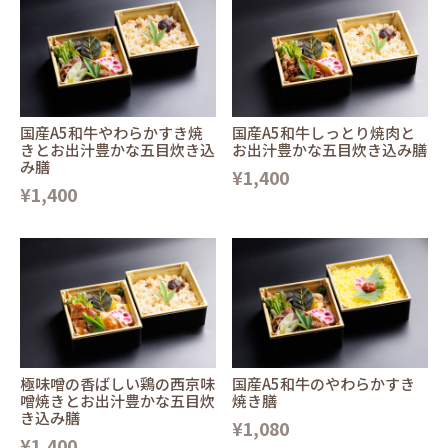
国産A5和牛やわらかすき焼
国産A5和牛しっとり焼肉と
きとお出汁豊かな五目炊き込
お出汁豊かな五目炊き込み膳
み膳
¥1,400
¥1,400
極味噌の香ばしい鶏の西京味
国産A5和牛のやわらかすき
噌焼きとお出汁豊かな五目炊
焼き膳
き込み膳
¥1,080
¥1,400