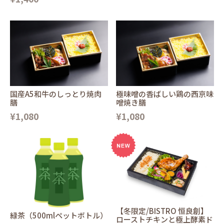
国産A5和牛のしっとり焼肉
極味噌の香ばしい鶏の西京味
膳
噌焼き膳
¥1,080
¥1,080
【冬限定/BISTRO 恒良創】
緑茶（500mlペットボトル）
ローストチキンと極上酵素ド