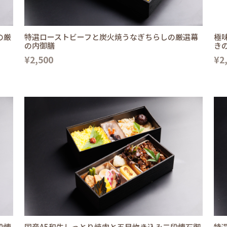
の厳
特選ローストビーフと炭火焼うなぎちらしの厳選幕
極
の内御膳
き
¥2,500
¥2
段懐
国産A5和牛しっとり焼肉と五目炊き込み二段懐石御
特