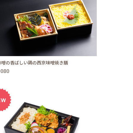
味噌の香ばしい鶏の西京味噌焼き膳
,080