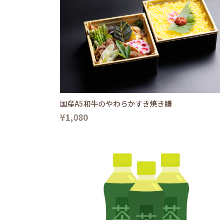
国産A5和牛のやわらかすき焼き膳
¥1,080