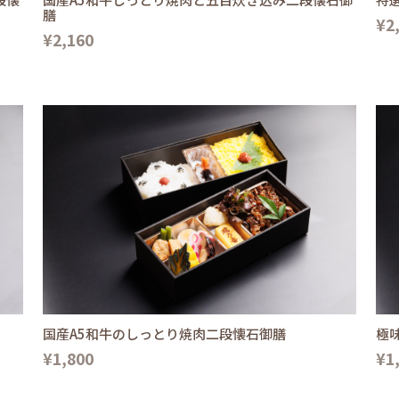
膳
¥2
¥2,160
国産A5和牛のしっとり焼肉二段懐石御膳
極
¥1,800
¥1