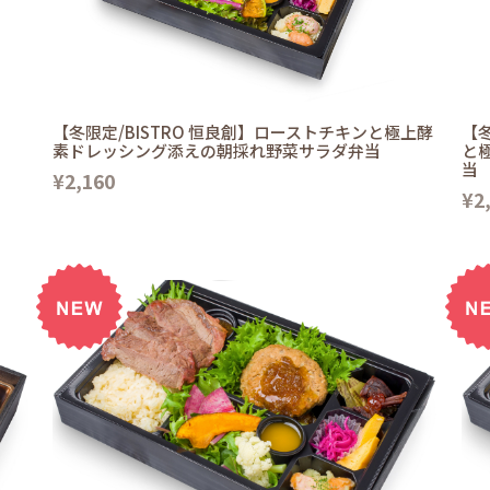
【冬限定/BISTRO 恒良創】ローストチキンと極上酵
【冬
素ドレッシング添えの朝採れ野菜サラダ弁当
と
当
¥2,160
¥2