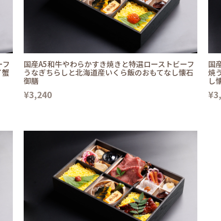
ーフ
国産A5和牛やわらかすき焼きと特選ローストビーフ
国
イ蟹
うなぎちらしと北海道産いくら飯のおもてなし懐石
焼
御膳
し
¥3,240
¥3