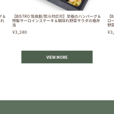
グ＆
【BISTRO 恒良創/熨斗対応可】至極のハンバーグ＆
【B
採れ
特製サーロインステーキ＆朝採れ野菜サラダの極弁
ロ
当
野
¥3,240
¥3
VIEW MORE