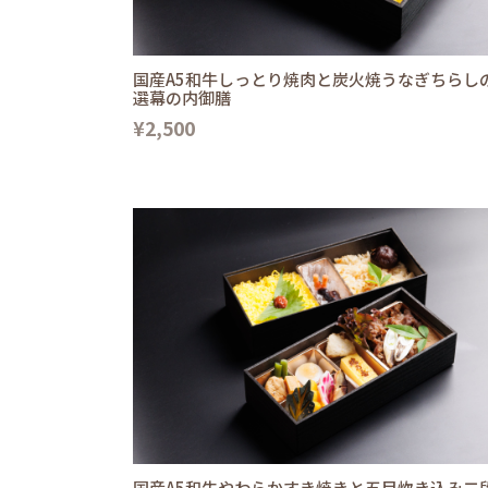
国産A5和牛しっとり焼肉と炭火焼うなぎちらし
選幕の内御膳
¥2,500
国産A5和牛やわらかすき焼きと五目炊き込み二