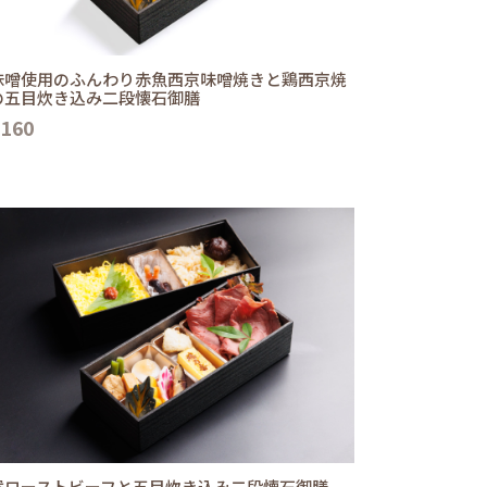
味噌使用のふんわり赤魚西京味噌焼きと鶏西京焼
の五目炊き込み二段懐石御膳
,160
選ローストビーフと五目炊き込み二段懐石御膳