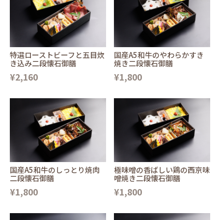
特選ローストビーフと五目炊
国産A5和牛のやわらかすき
き込み二段懐石御膳
焼き二段懐石御膳
¥2,160
¥1,800
国産A5和牛のしっとり焼肉
極味噌の香ばしい鶏の西京味
二段懐石御膳
噌焼き二段懐石御膳
¥1,800
¥1,800