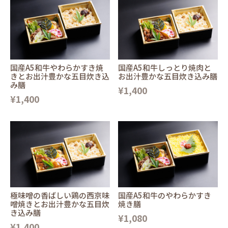
国産A5和牛やわらかすき焼
国産A5和牛しっとり焼肉と
きとお出汁豊かな五目炊き込
お出汁豊かな五目炊き込み膳
み膳
¥1,400
¥1,400
極味噌の香ばしい鶏の西京味
国産A5和牛のやわらかすき
噌焼きとお出汁豊かな五目炊
焼き膳
き込み膳
¥1,080
¥1,400