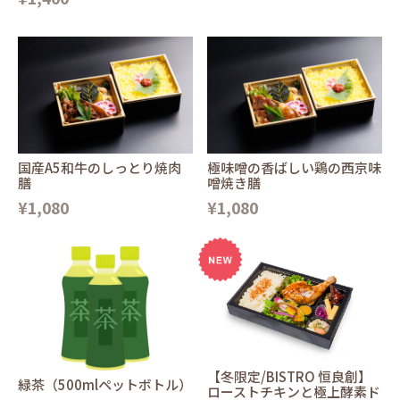
国産A5和牛のしっとり焼肉
極味噌の香ばしい鶏の西京味
膳
噌焼き膳
¥1,080
¥1,080
【冬限定/BISTRO 恒良創】
緑茶（500mlペットボトル）
ローストチキンと極上酵素ド