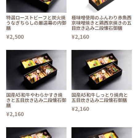
特選ローストビーフと炭火焼
極味噌使用のふんわり赤魚西
うなぎちらしの厳選幕の内御
京味噌焼きと鶏西京焼きの五
膳
目炊き込み二段懐石御膳
¥2,500
¥2,160
国産A5和牛やわらかすき焼
国産A5和牛しっとり焼肉と
きと五目炊き込み二段懐石御
五目炊き込み二段懐石御膳
膳
¥2,160
¥2,160