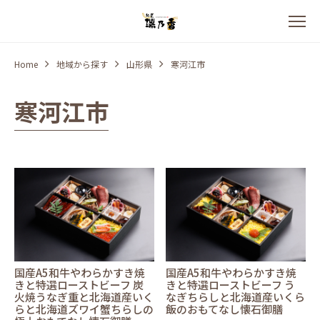
Home
地域から探す
山形県
寒河江市
寒河江市
国産A5和牛やわらかすき焼
国産A5和牛やわらかすき焼
きと特選ローストビーフ 炭
きと特選ローストビーフ う
火焼うなぎ重と北海道産いく
なぎちらしと北海道産いくら
らと北海道ズワイ蟹ちらしの
飯のおもてなし懐石御膳