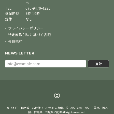
市
TEL
070-9470-4221
営業時間
7時-19時
定休日
なし
プライバシーポリシー
特定商取引法に基づく表記
会員規約
NEWS LETTER
登録
© 「和匠 瑞乃香」高級仕出し弁当を東京都、埼玉県、神奈川県、千葉県、栃木
県、群馬県、茨城県に配達 All rights reserved.