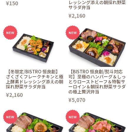
¥150
レッシング添えの朝採れ野菜
サラダ弁当
¥2,160
【冬限定/BISTRO 恒良創】
【BISTRO 恒良創/熨斗対応
ざくざくフレークチキンと極
可】至極のハンバーグ＆しっ
上酵素ドレッシング添えの朝
とりローストビーフ＆特製サ
採れ野菜サラダ弁当
ーロイン＆朝採れ野菜サラダ
の極上贅沢弁当
¥2,160
¥5,070