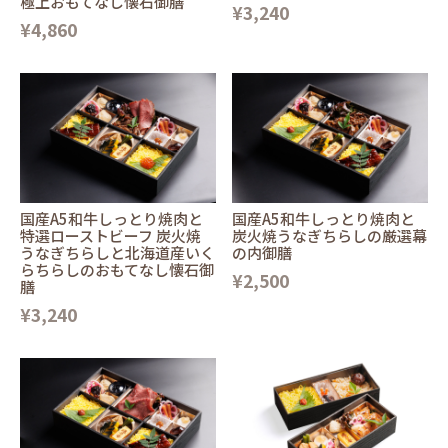
極上おもてなし懐石御膳
¥3,240
¥4,860
国産A5和牛しっとり焼肉と
国産A5和牛しっとり焼肉と
特選ローストビーフ 炭火焼
炭火焼うなぎちらしの厳選幕
うなぎちらしと北海道産いく
の内御膳
らちらしのおもてなし懐石御
¥2,500
膳
¥3,240