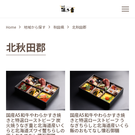
Home
地域から探す
秋田県
北秋田郡
北秋田郡
国産A5和牛やわらかすき焼
国産A5和牛やわらかすき焼
きと特選ローストビーフ 炭
きと特選ローストビーフ う
火焼うなぎ重と北海道産いく
なぎちらしと北海道産いくら
らと北海道ズワイ蟹ちらしの
飯のおもてなし懐石御膳