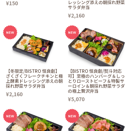
¥150
レッシング添えの朝採れ野菜
サラダ弁当
¥2,160
【冬限定/BISTRO 恒良創】
【BISTRO 恒良創/熨斗対応
ざくざくフレークチキンと極
可】至極のハンバーグ＆しっ
上酵素ドレッシング添えの朝
とりローストビーフ＆特製サ
採れ野菜サラダ弁当
ーロイン＆朝採れ野菜サラダ
の極上贅沢弁当
¥2,160
¥5,070