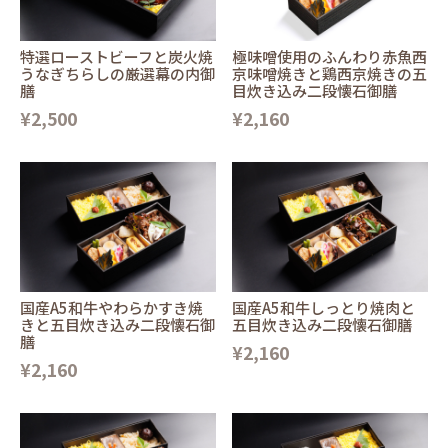
特選ローストビーフと炭火焼
極味噌使用のふんわり赤魚西
うなぎちらしの厳選幕の内御
京味噌焼きと鶏西京焼きの五
膳
目炊き込み二段懐石御膳
¥2,500
¥2,160
国産A5和牛やわらかすき焼
国産A5和牛しっとり焼肉と
きと五目炊き込み二段懐石御
五目炊き込み二段懐石御膳
膳
¥2,160
¥2,160