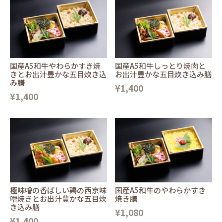
国産A5和牛やわらかすき焼
国産A5和牛しっとり焼肉と
きとお出汁豊かな五目炊き込
お出汁豊かな五目炊き込み膳
み膳
¥1,400
¥1,400
極味噌の香ばしい鶏の西京味
国産A5和牛のやわらかすき
噌焼きとお出汁豊かな五目炊
焼き膳
き込み膳
¥1,080
¥1,400