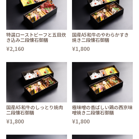
特選ローストビーフと五目炊
国産A5和牛のやわらかすき
き込み二段懐石御膳
焼き二段懐石御膳
¥2,160
¥1,800
国産A5和牛のしっとり焼肉
極味噌の香ばしい鶏の西京味
二段懐石御膳
噌焼き二段懐石御膳
¥1,800
¥1,800