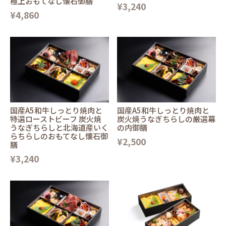
極上おもてなし懐石御膳
¥3,240
¥4,860
国産A5和牛しっとり焼肉と
国産A5和牛しっとり焼肉と
特選ローストビーフ 炭火焼
炭火焼うなぎちらしの厳選幕
うなぎちらしと北海道産いく
の内御膳
らちらしのおもてなし懐石御
¥2,500
膳
¥3,240