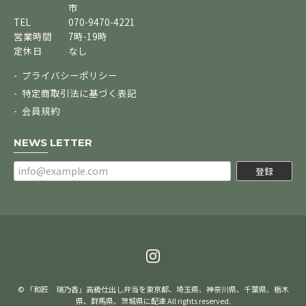
市
TEL
070-9470-4221
営業時間
7時-19時
定休日
なし
プライバシーポリシー
特定商取引法に基づく表記
会員規約
NEWS LETTER
登録
© 「和匠 瑞乃香」高級仕出し弁当を東京都、埼玉県、神奈川県、千葉県、栃木
県、群馬県、茨城県に配達 All rights reserved.