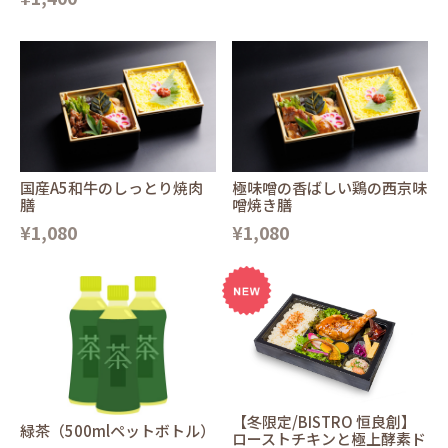
国産A5和牛のしっとり焼肉
極味噌の香ばしい鶏の西京味
膳
噌焼き膳
¥1,080
¥1,080
【冬限定/BISTRO 恒良創】
緑茶（500mlペットボトル）
ローストチキンと極上酵素ド