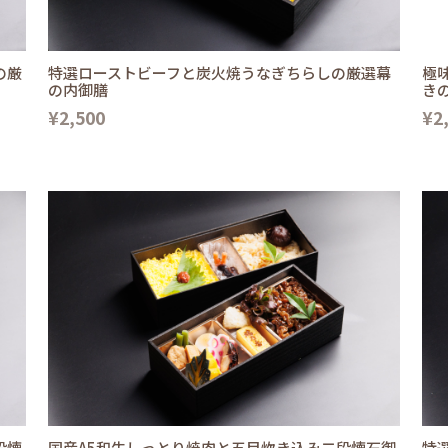
の厳
特選ローストビーフと炭火焼うなぎちらしの厳選幕
極
の内御膳
き
¥2,500
¥2
段懐
国産A5和牛しっとり焼肉と五目炊き込み二段懐石御
特