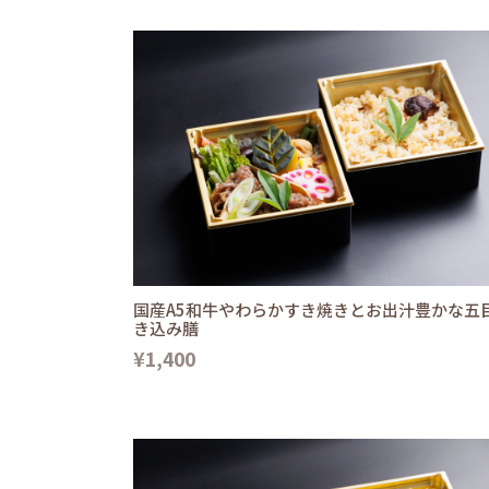
国産A5和牛やわらかすき焼きとお出汁豊かな五
き込み膳
¥1,400