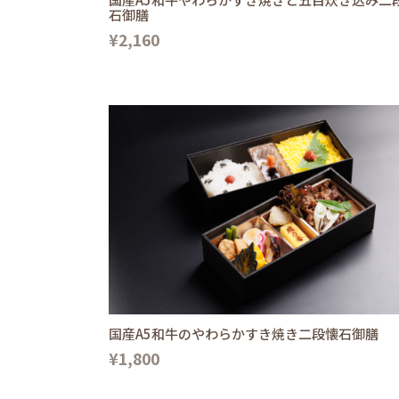
石御膳
¥2,160
国産A5和牛のやわらかすき焼き二段懐石御膳
¥1,800