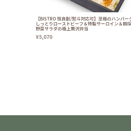
【BISTRO 恒良創/熨斗対応可】至極のハンバー
しっとりローストビーフ＆特製サーロイン＆朝
野菜サラダの極上贅沢弁当
¥5,070