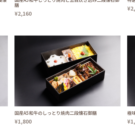
膳
¥2
¥2,160
国産A5和牛のしっとり焼肉二段懐石御膳
極
¥1,800
¥1