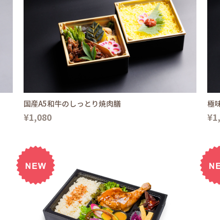
国産A5和牛のしっとり焼肉膳
極
¥1,080
¥1