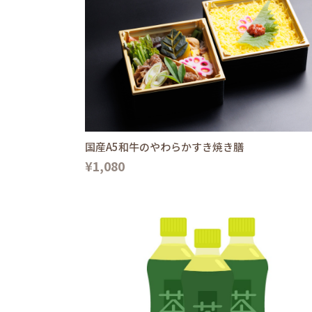
国産A5和牛のやわらかすき焼き膳
¥1,080