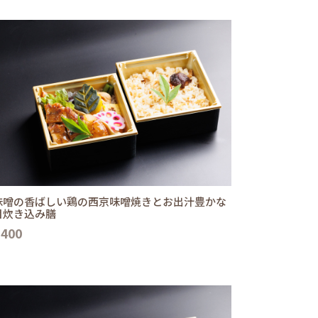
味噌の香ばしい鶏の西京味噌焼きとお出汁豊かな
目炊き込み膳
,400