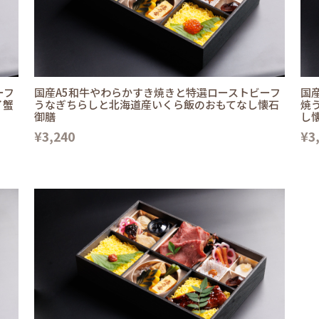
ーフ
国産A5和牛やわらかすき焼きと特選ローストビーフ
国
イ蟹
うなぎちらしと北海道産いくら飯のおもてなし懐石
焼
御膳
し
¥3,240
¥3