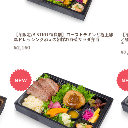
【冬限定/BISTRO 恒良創】ローストチキンと極上酵
【冬
素ドレッシング添えの朝採れ野菜サラダ弁当
と
当
¥2,160
¥2