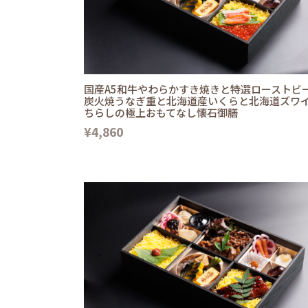
国産A5和牛やわらかすき焼きと特選ローストビ
炭火焼うなぎ重と北海道産いくらと北海道ズワ
ちらしの極上おもてなし懐石御膳
¥4,860