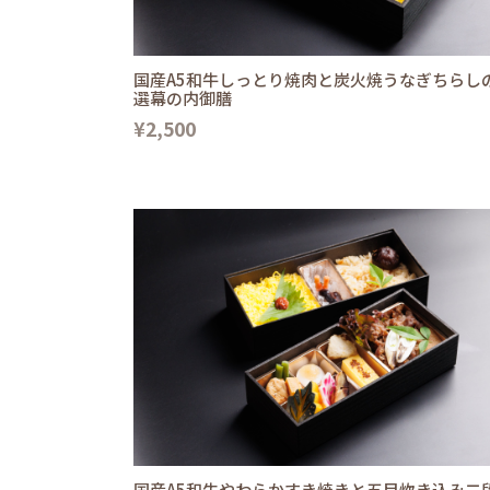
国産A5和牛しっとり焼肉と炭火焼うなぎちらし
選幕の内御膳
¥2,500
国産A5和牛やわらかすき焼きと五目炊き込み二