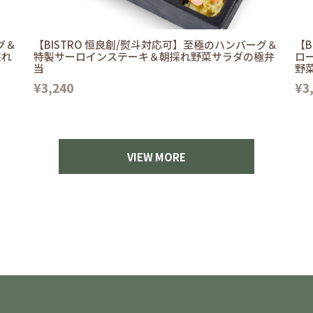
グ＆
【BISTRO 恒良創/熨斗対応可】至極のハンバーグ＆
【B
採れ
特製サーロインステーキ＆朝採れ野菜サラダの極弁
ロ
当
野
¥3,240
¥3
VIEW MORE