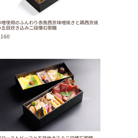
味噌使用のふんわり赤魚西京味噌焼きと鶏西京焼
の五目炊き込み二段懐石御膳
,160
選ローストビーフと五目炊き込み二段懐石御膳