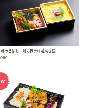
味噌の香ばしい鶏の西京味噌焼き膳
,080