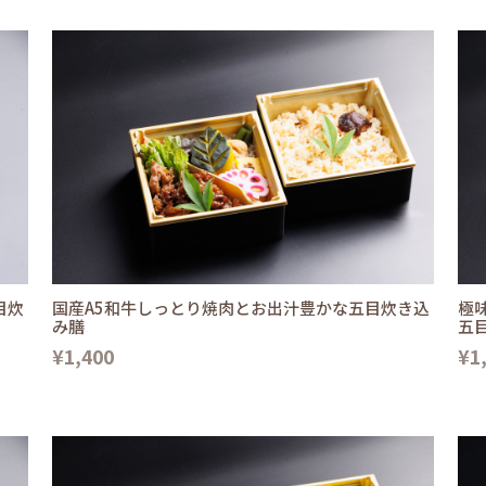
目炊
国産A5和牛しっとり焼肉とお出汁豊かな五目炊き込
極
み膳
五
¥1,400
¥1