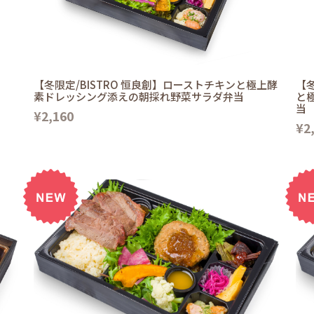
【冬限定/BISTRO 恒良創】ローストチキンと極上酵
【冬
素ドレッシング添えの朝採れ野菜サラダ弁当
と
当
¥2,160
¥2