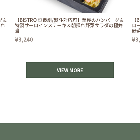
グ＆
【BISTRO 恒良創/熨斗対応可】至極のハンバーグ＆
【B
採れ
特製サーロインステーキ＆朝採れ野菜サラダの極弁
ロ
当
野
¥3,240
¥3
VIEW MORE