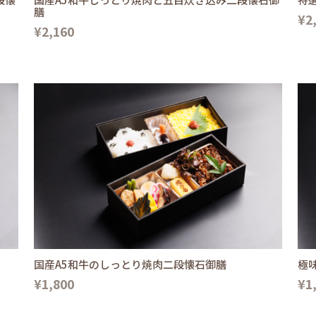
膳
¥2
¥2,160
国産A5和牛のしっとり焼肉二段懐石御膳
極
¥1,800
¥1