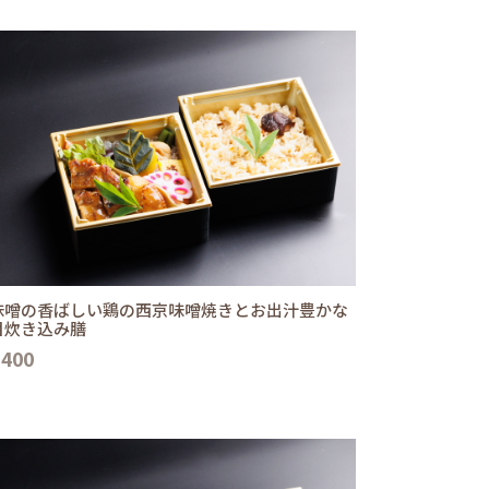
味噌の香ばしい鶏の西京味噌焼きとお出汁豊かな
目炊き込み膳
,400