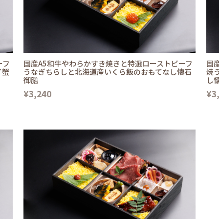
ーフ
国産A5和牛やわらかすき焼きと特選ローストビーフ
国
イ蟹
うなぎちらしと北海道産いくら飯のおもてなし懐石
焼
御膳
し
¥3,240
¥3