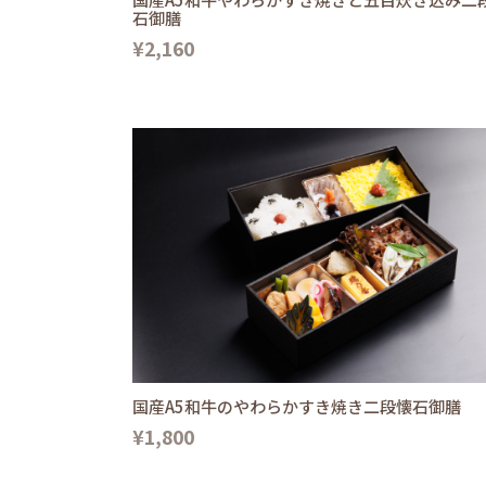
石御膳
¥2,160
国産A5和牛のやわらかすき焼き二段懐石御膳
¥1,800