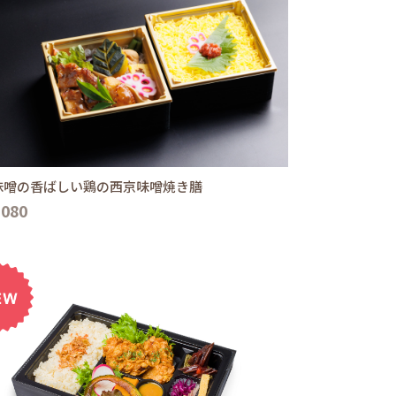
味噌の香ばしい鶏の西京味噌焼き膳
,080