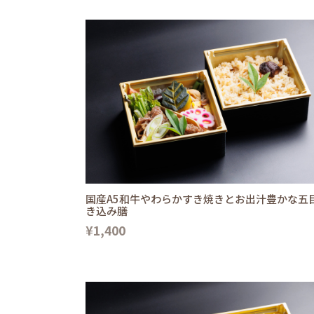
国産A5和牛やわらかすき焼きとお出汁豊かな五
き込み膳
¥1,400