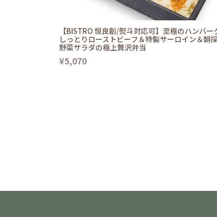
【BISTRO 恒良創/熨斗対応可】至極のハンバー
しっとりローストビーフ＆特製サーロイン＆朝
野菜サラダの極上贅沢弁当
¥5,070