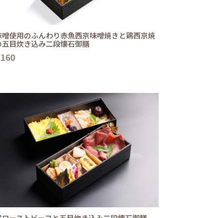
味噌使用のふんわり赤魚西京味噌焼きと鶏西京焼
の五目炊き込み二段懐石御膳
,160
選ローストビーフと五目炊き込み二段懐石御膳