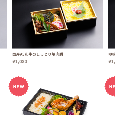
国産A5和牛のしっとり焼肉膳
極
¥1,080
¥1