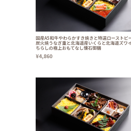
国産A5和牛やわらかすき焼きと特選ローストビ
炭火焼うなぎ重と北海道産いくらと北海道ズワ
ちらしの極上おもてなし懐石御膳
¥4,860