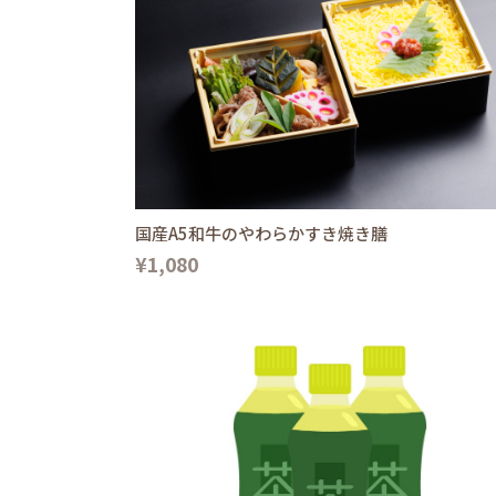
国産A5和牛のやわらかすき焼き膳
¥1,080