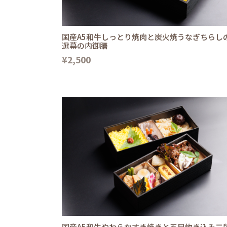
国産A5和牛しっとり焼肉と炭火焼うなぎちらし
選幕の内御膳
¥2,500
国産A5和牛やわらかすき焼きと五目炊き込み二