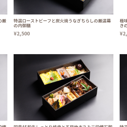
の厳
特選ローストビーフと炭火焼うなぎちらしの厳選幕
極
の内御膳
き
¥2,500
¥2
段懐
国産A5和牛しっとり焼肉と五目炊き込み二段懐石御
特