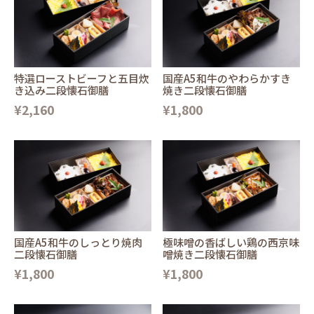
特選ローストビーフと五目炊
国産A5和牛のやわらかすき
き込み二段懐石御膳
焼き二段懐石御膳
¥2,160
¥1,800
国産A5和牛のしっとり焼肉
極味噌の香ばしい鶏の西京味
二段懐石御膳
噌焼き二段懐石御膳
¥1,800
¥1,800