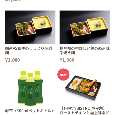
国産A5和牛のしっとり焼肉
極味噌の香ばしい鶏の西京味
膳
噌焼き膳
¥1,080
¥1,080
【冬限定/BISTRO 恒良創】
緑茶（500mlペットボトル）
ローストチキンと極上酵素ド