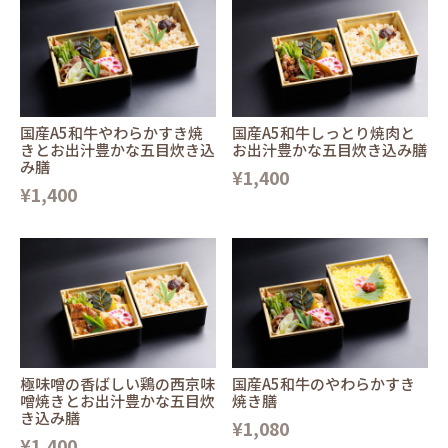
国産A5和牛やわらかすき焼
国産A5和牛しっとり焼肉と
きとお出汁豊かな五目炊き込
お出汁豊かな五目炊き込み膳
み膳
¥1,400
¥1,400
極味噌の香ばしい鶏の西京味
国産A5和牛のやわらかすき
噌焼きとお出汁豊かな五目炊
焼き膳
き込み膳
¥1,080
¥1,400