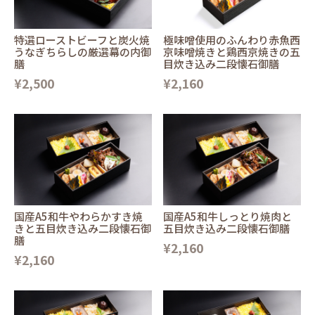
特選ローストビーフと炭火焼
極味噌使用のふんわり赤魚西
うなぎちらしの厳選幕の内御
京味噌焼きと鶏西京焼きの五
膳
目炊き込み二段懐石御膳
¥2,500
¥2,160
国産A5和牛やわらかすき焼
国産A5和牛しっとり焼肉と
きと五目炊き込み二段懐石御
五目炊き込み二段懐石御膳
膳
¥2,160
¥2,160