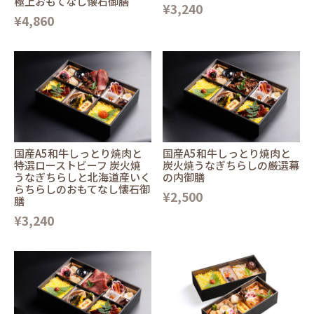
極上おもてなし懐石御膳
¥3,240
¥4,860
国産A5和牛しっとり焼肉と
国産A5和牛しっとり焼肉と
特選ローストビーフ 炭火焼
炭火焼うなぎちらしの厳選幕
うなぎちらしと北海道産いく
の内御膳
らちらしのおもてなし懐石御
¥2,500
膳
¥3,240