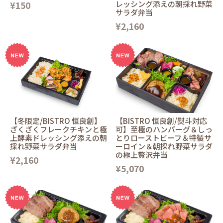
¥150
レッシング添えの朝採れ野菜
サラダ弁当
¥2,160
【冬限定/BISTRO 恒良創】
【BISTRO 恒良創/熨斗対応
ざくざくフレークチキンと極
可】至極のハンバーグ＆しっ
上酵素ドレッシング添えの朝
とりローストビーフ＆特製サ
採れ野菜サラダ弁当
ーロイン＆朝採れ野菜サラダ
の極上贅沢弁当
¥2,160
¥5,070