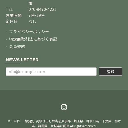
市
TEL
070-9470-4221
営業時間
7時-19時
定休日
なし
プライバシーポリシー
特定商取引法に基づく表記
会員規約
NEWS LETTER
登録
© 「和匠 瑞乃香」高級仕出し弁当を東京都、埼玉県、神奈川県、千葉県、栃木
県、群馬県、茨城県に配達 All rights reserved.