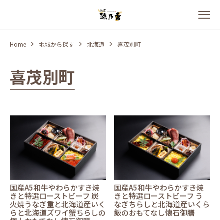
Home
地域から探す
北海道
喜茂別町
喜茂別町
国産A5和牛やわらかすき焼
国産A5和牛やわらかすき焼
きと特選ローストビーフ 炭
きと特選ローストビーフ う
火焼うなぎ重と北海道産いく
なぎちらしと北海道産いくら
らと北海道ズワイ蟹ちらしの
飯のおもてなし懐石御膳