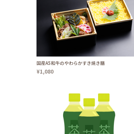
国産A5和牛のやわらかすき焼き膳
¥1,080