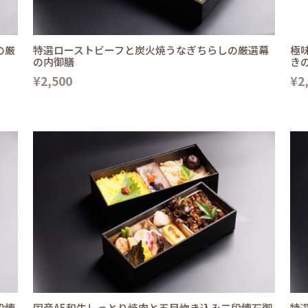
の厳
特選ローストビーフと炭火焼うなぎちらしの厳選幕
極
の内御膳
き
¥2,500
¥2
段懐
国産A5和牛しっとり焼肉と五目炊き込み二段懐石御
特