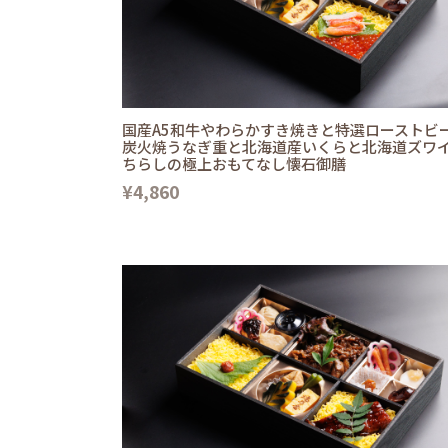
国産A5和牛やわらかすき焼きと特選ローストビ
炭火焼うなぎ重と北海道産いくらと北海道ズワ
ちらしの極上おもてなし懐石御膳
¥4,860