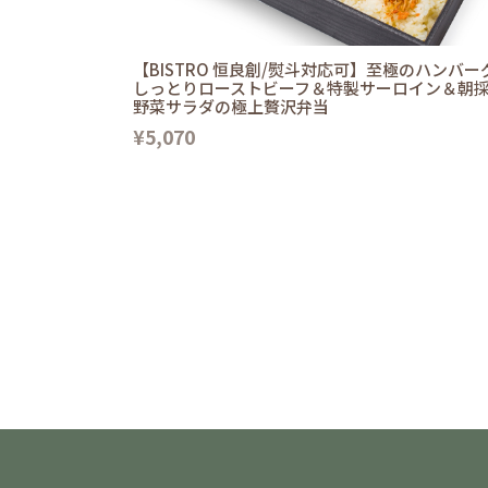
【BISTRO 恒良創/熨斗対応可】至極のハンバー
しっとりローストビーフ＆特製サーロイン＆朝
野菜サラダの極上贅沢弁当
¥5,070