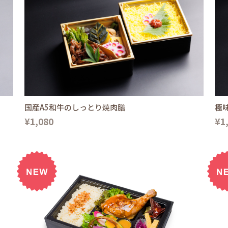
国産A5和牛のしっとり焼肉膳
極
¥1,080
¥1