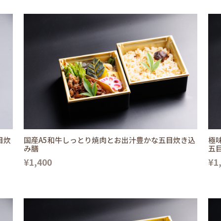
目炊
国産A5和牛しっとり焼肉とお出汁豊かな五目炊き込
極
み膳
五
¥1,400
¥1