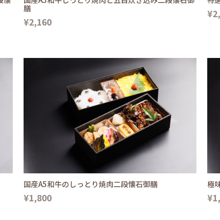
膳
¥2
¥2,160
国産A5和牛のしっとり焼肉二段懐石御膳
極
¥1,800
¥1