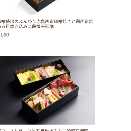
味噌使用のふんわり赤魚西京味噌焼きと鶏西京焼
の五目炊き込み二段懐石御膳
,160
選ローストビーフと五目炊き込み二段懐石御膳