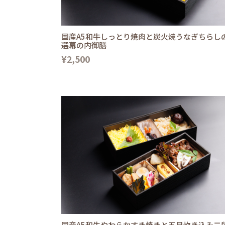
国産A5和牛しっとり焼肉と炭火焼うなぎちらし
選幕の内御膳
¥2,500
国産A5和牛やわらかすき焼きと五目炊き込み二