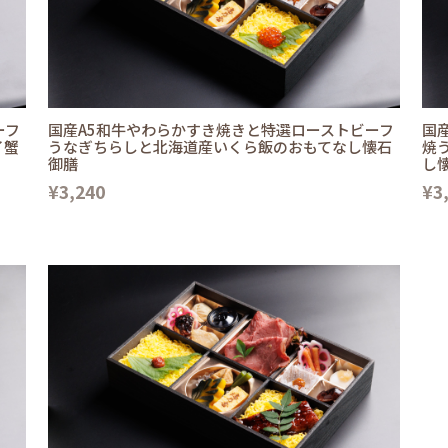
ーフ
国産A5和牛やわらかすき焼きと特選ローストビーフ
国
イ蟹
うなぎちらしと北海道産いくら飯のおもてなし懐石
焼
御膳
し
¥3,240
¥3