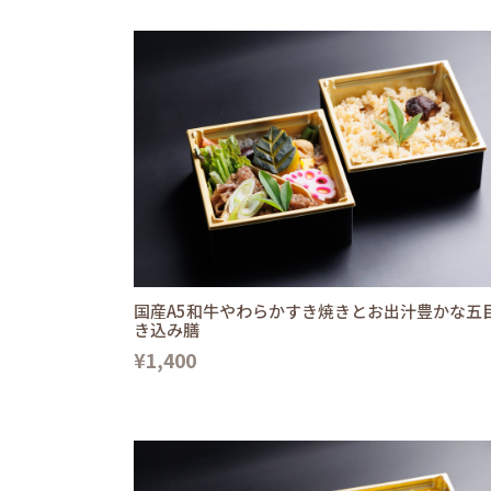
国産A5和牛やわらかすき焼きとお出汁豊かな五
き込み膳
¥1,400