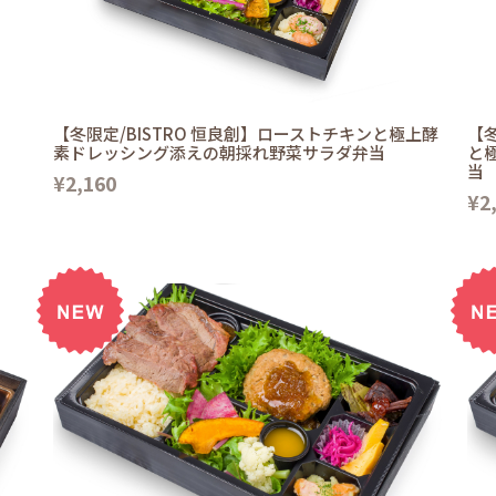
【冬限定/BISTRO 恒良創】ローストチキンと極上酵
【冬
素ドレッシング添えの朝採れ野菜サラダ弁当
と
当
¥2,160
¥2