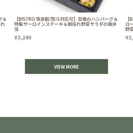
グ＆
【BISTRO 恒良創/熨斗対応可】至極のハンバーグ＆
【B
採れ
特製サーロインステーキ＆朝採れ野菜サラダの極弁
ロ
当
野
¥3,240
¥3
VIEW MORE