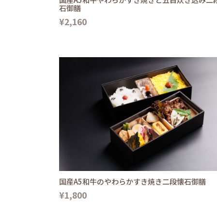
石御膳
¥2,160
国産A5和牛のやわらかすき焼き二段懐石御膳
¥1,800