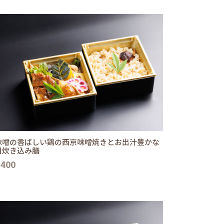
味噌の香ばしい鶏の西京味噌焼きとお出汁豊かな
目炊き込み膳
,400