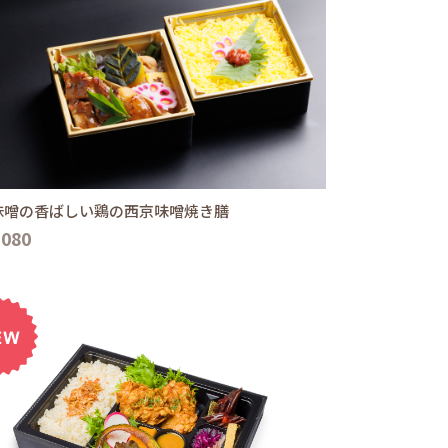
味噌の香ばしい鶏の西京味噌焼き膳
,080