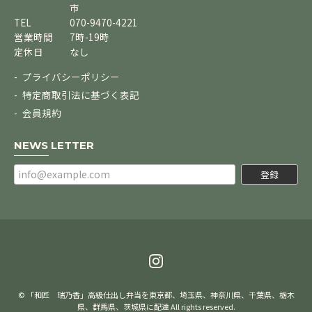
市
TEL
070-9470-4221
営業時間
7時-19時
定休日
なし
プライバシーポリシー
特定商取引法に基づく表記
会員規約
NEWS LETTER
登録
© 「和匠 瑞乃香」高級仕出し弁当を東京都、埼玉県、神奈川県、千葉県、栃木
県、群馬県、茨城県に配達 All rights reserved.