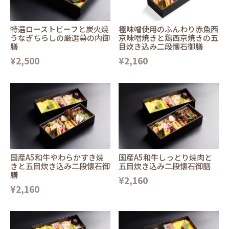
特選ローストビーフと炭火焼
極味噌使用のふんわり赤魚西
うなぎちらしの厳選幕の内御
京味噌焼きと鶏西京焼きの五
膳
目炊き込み二段懐石御膳
¥2,500
¥2,160
国産A5和牛やわらかすき焼
国産A5和牛しっとり焼肉と
きと五目炊き込み二段懐石御
五目炊き込み二段懐石御膳
膳
¥2,160
¥2,160