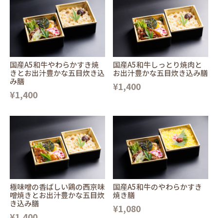
国産A5和牛やわらかすき焼
国産A5和牛しっとり焼肉と
きとお出汁豊かな五目炊き込
お出汁豊かな五目炊き込み膳
み膳
¥1,400
¥1,400
極味噌の香ばしい鶏の西京味
国産A5和牛のやわらかすき
噌焼きとお出汁豊かな五目炊
焼き膳
き込み膳
¥1,080
¥1,400