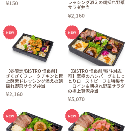
¥150
レッシング添えの朝採れ野菜
サラダ弁当
¥2,160
【冬限定/BISTRO 恒良創】
【BISTRO 恒良創/熨斗対応
ざくざくフレークチキンと極
可】至極のハンバーグ＆しっ
上酵素ドレッシング添えの朝
とりローストビーフ＆特製サ
採れ野菜サラダ弁当
ーロイン＆朝採れ野菜サラダ
の極上贅沢弁当
¥2,160
¥5,070