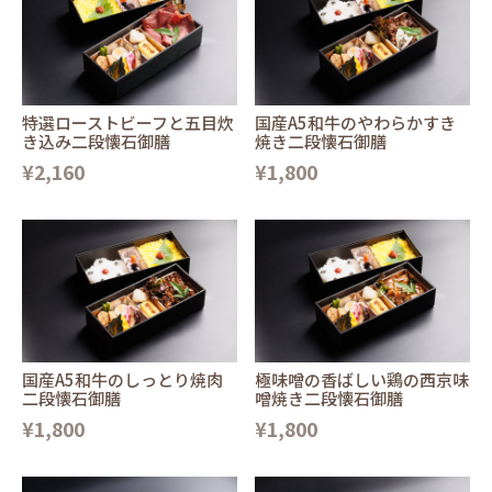
特選ローストビーフと五目炊
国産A5和牛のやわらかすき
き込み二段懐石御膳
焼き二段懐石御膳
¥2,160
¥1,800
国産A5和牛のしっとり焼肉
極味噌の香ばしい鶏の西京味
二段懐石御膳
噌焼き二段懐石御膳
¥1,800
¥1,800