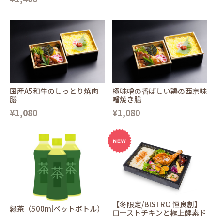
国産A5和牛のしっとり焼肉
極味噌の香ばしい鶏の西京味
膳
噌焼き膳
¥1,080
¥1,080
【冬限定/BISTRO 恒良創】
緑茶（500mlペットボトル）
ローストチキンと極上酵素ド