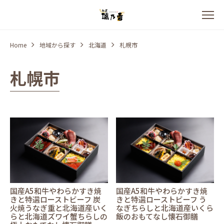
Home
地域から探す
北海道
札幌市
札幌市
国産A5和牛やわらかすき焼
国産A5和牛やわらかすき焼
きと特選ローストビーフ 炭
きと特選ローストビーフ う
火焼うなぎ重と北海道産いく
なぎちらしと北海道産いくら
らと北海道ズワイ蟹ちらしの
飯のおもてなし懐石御膳