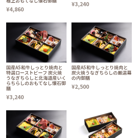
極上おもてなし懐石御膳
¥3,240
¥4,860
国産A5和牛しっとり焼肉と
国産A5和牛しっとり焼肉と
特選ローストビーフ 炭火焼
炭火焼うなぎちらしの厳選幕
うなぎちらしと北海道産いく
の内御膳
らちらしのおもてなし懐石御
¥2,500
膳
¥3,240