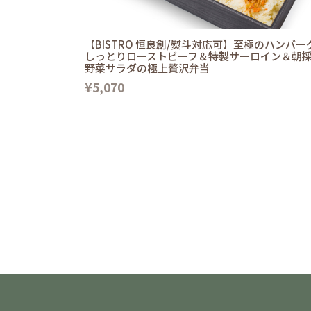
【BISTRO 恒良創/熨斗対応可】至極のハンバー
しっとりローストビーフ＆特製サーロイン＆朝
野菜サラダの極上贅沢弁当
¥5,070