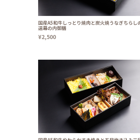
国産A5和牛しっとり焼肉と炭火焼うなぎちらし
選幕の内御膳
¥2,500
国産A5和牛やわらかすき焼きと五目炊き込み二