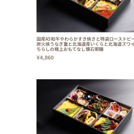
国産A5和牛やわらかすき焼きと特選ローストビ
炭火焼うなぎ重と北海道産いくらと北海道ズワ
ちらしの極上おもてなし懐石御膳
¥4,860