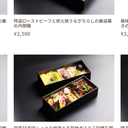
の厳
特選ローストビーフと炭火焼うなぎちらしの厳選幕
極
の内御膳
き
¥2,500
¥2
段懐
国産A5和牛しっとり焼肉と五目炊き込み二段懐石御
特