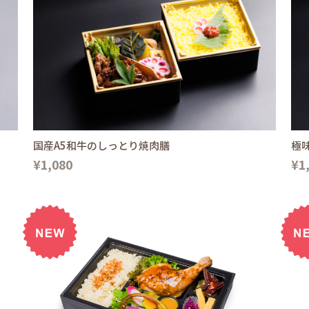
国産A5和牛のしっとり焼肉膳
極
¥1,080
¥1