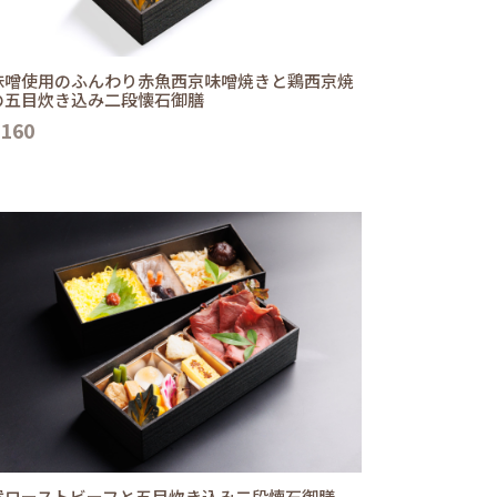
味噌使用のふんわり赤魚西京味噌焼きと鶏西京焼
の五目炊き込み二段懐石御膳
,160
選ローストビーフと五目炊き込み二段懐石御膳