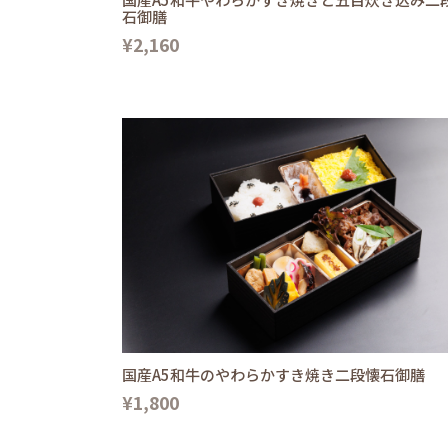
石御膳
¥2,160
国産A5和牛のやわらかすき焼き二段懐石御膳
¥1,800