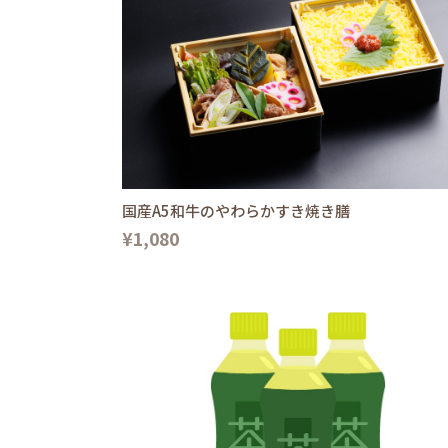
国産A5和牛のやわらかすき焼き膳
¥1,080