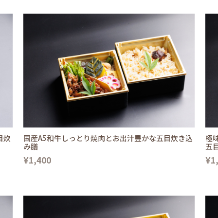
目炊
国産A5和牛しっとり焼肉とお出汁豊かな五目炊き込
極
み膳
五
¥1,400
¥1