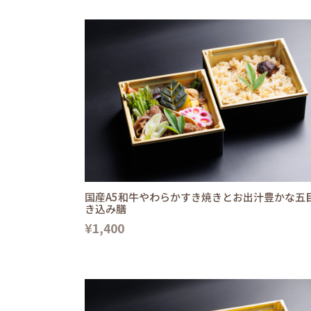
国産A5和牛やわらかすき焼きとお出汁豊かな五
き込み膳
¥1,400