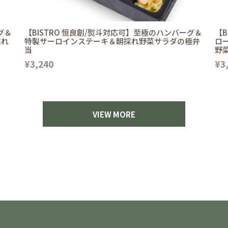
グ＆
【BISTRO 恒良創/熨斗対応可】至極のハンバーグ＆
【B
採れ
特製サーロインステーキ＆朝採れ野菜サラダの極弁
ロ
当
野
¥3,240
¥3
VIEW MORE