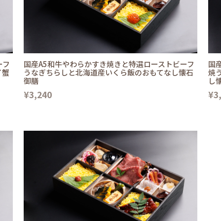
ーフ
国産A5和牛やわらかすき焼きと特選ローストビーフ
国
イ蟹
うなぎちらしと北海道産いくら飯のおもてなし懐石
焼
御膳
し
¥3,240
¥3