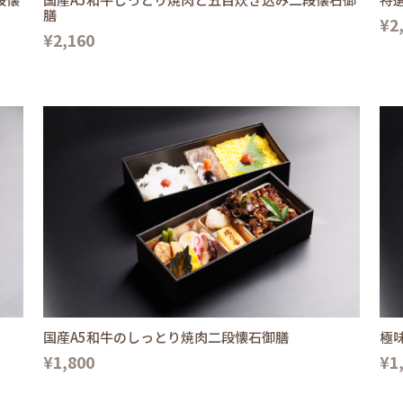
膳
¥2
¥2,160
国産A5和牛のしっとり焼肉二段懐石御膳
極
¥1,800
¥1