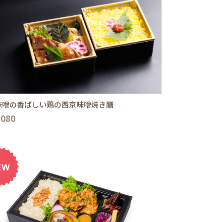
味噌の香ばしい鶏の西京味噌焼き膳
,080