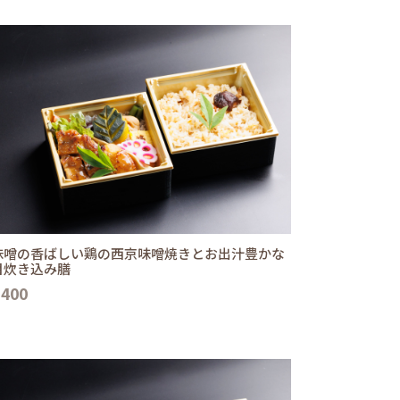
味噌の香ばしい鶏の西京味噌焼きとお出汁豊かな
目炊き込み膳
,400