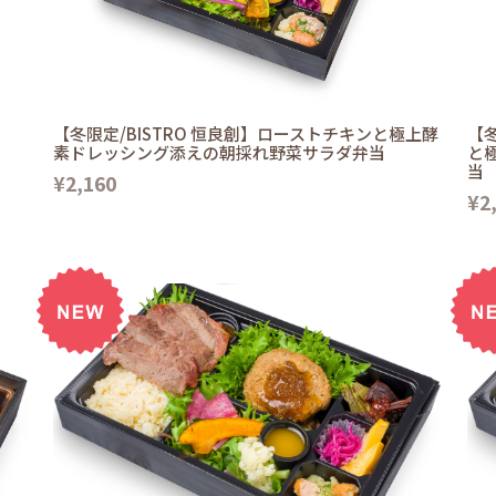
【冬限定/BISTRO 恒良創】ローストチキンと極上酵
【冬
素ドレッシング添えの朝採れ野菜サラダ弁当
と
当
¥2,160
¥2