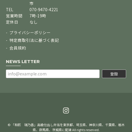
市
TEL
070-9470-4221
営業時間
7時-19時
定休日
なし
プライバシーポリシー
特定商取引法に基づく表記
会員規約
NEWS LETTER
登録
© 「和匠 瑞乃香」高級仕出し弁当を東京都、埼玉県、神奈川県、千葉県、栃木
県、群馬県、茨城県に配達 All rights reserved.