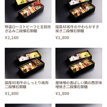
特選ローストビーフと五目炊
国産A5和牛のやわらかすき
き込み二段懐石御膳
焼き二段懐石御膳
¥2,160
¥1,800
国産A5和牛のしっとり焼肉
極味噌の香ばしい鶏の西京味
二段懐石御膳
噌焼き二段懐石御膳
¥1,800
¥1,800