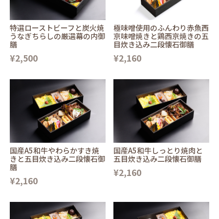
特選ローストビーフと炭火焼
極味噌使用のふんわり赤魚西
うなぎちらしの厳選幕の内御
京味噌焼きと鶏西京焼きの五
膳
目炊き込み二段懐石御膳
¥2,500
¥2,160
国産A5和牛やわらかすき焼
国産A5和牛しっとり焼肉と
きと五目炊き込み二段懐石御
五目炊き込み二段懐石御膳
膳
¥2,160
¥2,160