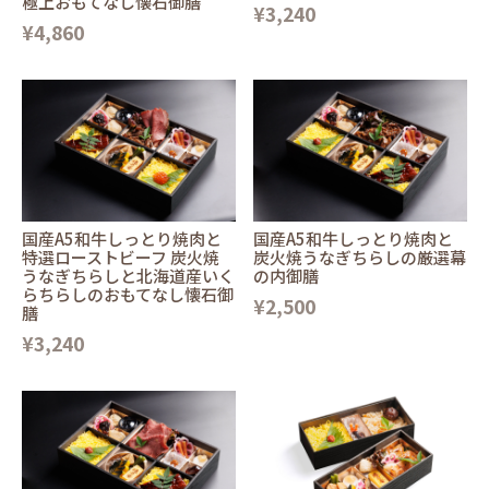
極上おもてなし懐石御膳
¥3,240
¥4,860
国産A5和牛しっとり焼肉と
国産A5和牛しっとり焼肉と
特選ローストビーフ 炭火焼
炭火焼うなぎちらしの厳選幕
うなぎちらしと北海道産いく
の内御膳
らちらしのおもてなし懐石御
¥2,500
膳
¥3,240