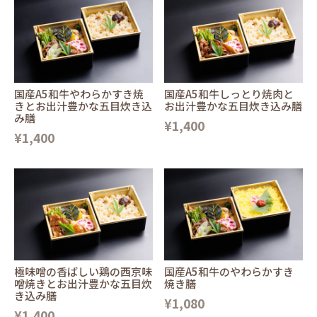
国産A5和牛やわらかすき焼
国産A5和牛しっとり焼肉と
きとお出汁豊かな五目炊き込
お出汁豊かな五目炊き込み膳
み膳
¥1,400
¥1,400
極味噌の香ばしい鶏の西京味
国産A5和牛のやわらかすき
噌焼きとお出汁豊かな五目炊
焼き膳
き込み膳
¥1,080
¥1,400