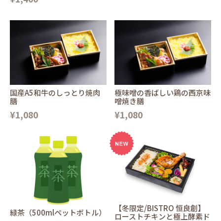
国産A5和牛のしっとり焼肉
極味噌の香ばしい鶏の西京味
膳
噌焼き膳
¥1,080
¥1,080
【冬限定/BISTRO 恒良創】
緑茶（500mlペットボトル）
ローストチキンと極上酵素ド