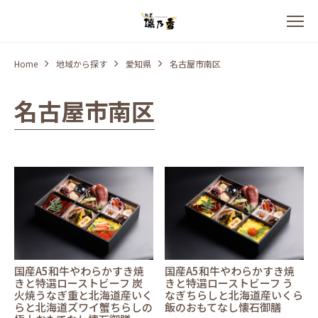
Home
地域から探す
愛知県
名古屋市南区
名古屋市南区
国産A5和牛やわらかすき焼
国産A5和牛やわらかすき焼
きと特選ローストビーフ 炭
きと特選ローストビーフ う
火焼うなぎ重と北海道産いく
なぎちらしと北海道産いくら
らと北海道ズワイ蟹ちらしの
飯のおもてなし懐石御膳