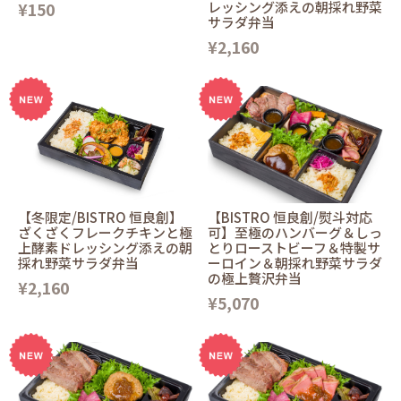
¥150
レッシング添えの朝採れ野菜
サラダ弁当
¥2,160
【冬限定/BISTRO 恒良創】
【BISTRO 恒良創/熨斗対応
ざくざくフレークチキンと極
可】至極のハンバーグ＆しっ
上酵素ドレッシング添えの朝
とりローストビーフ＆特製サ
採れ野菜サラダ弁当
ーロイン＆朝採れ野菜サラダ
の極上贅沢弁当
¥2,160
¥5,070