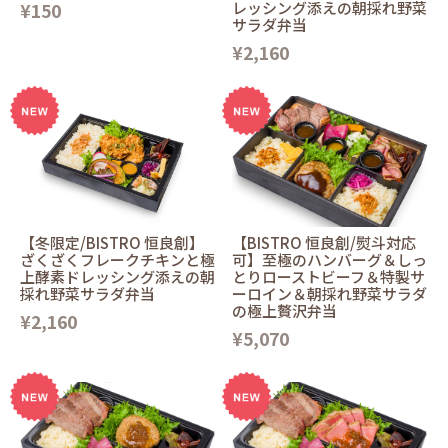
¥150
レッシング添えの朝採れ野菜
サラダ弁当
¥2,160
【冬限定/BISTRO 恒良創】
【BISTRO 恒良創/熨斗対応
ざくざくフレークチキンと極
可】至極のハンバーグ＆しっ
上酵素ドレッシング添えの朝
とりローストビーフ＆特製サ
採れ野菜サラダ弁当
ーロイン＆朝採れ野菜サラダ
の極上贅沢弁当
¥2,160
¥5,070