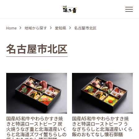
Home
地域から探す
愛知県
名古屋市北区
名古屋市北区
国産A5和牛やわらかすき焼
国産A5和牛やわらかすき焼
きと特選ローストビーフ 炭
きと特選ローストビーフ う
火焼うなぎ重と北海道産いく
なぎちらしと北海道産いくら
らと北海道ズワイ蟹ちらしの
飯のおもてなし懐石御膳