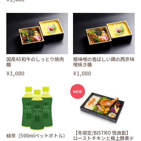
国産A5和牛のしっとり焼肉
極味噌の香ばしい鶏の西京味
膳
噌焼き膳
¥1,080
¥1,080
【冬限定/BISTRO 恒良創】
緑茶（500mlペットボトル）
ローストチキンと極上酵素ド