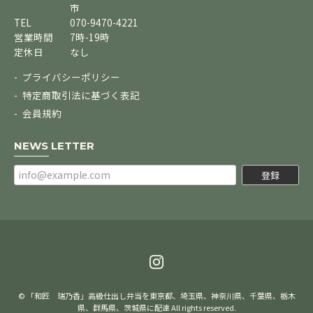
市
TEL
070-9470-4221
営業時間
7時-19時
定休日
なし
プライバシーポリシー
特定商取引法に基づく表記
会員規約
NEWS LETTER
登録
© 「和匠 瑞乃香」高級仕出し弁当を東京都、埼玉県、神奈川県、千葉県、栃木
県、群馬県、茨城県に配達 All rights reserved.