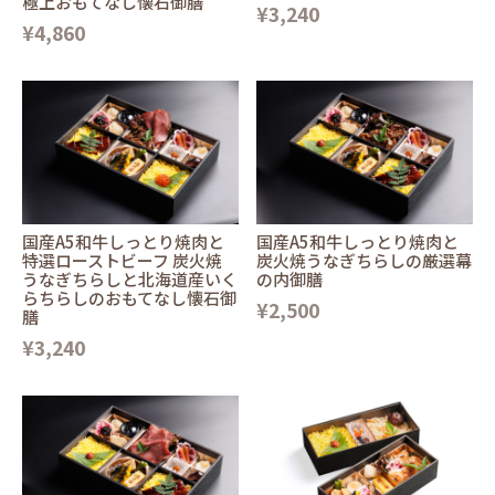
極上おもてなし懐石御膳
¥3,240
¥4,860
国産A5和牛しっとり焼肉と
国産A5和牛しっとり焼肉と
特選ローストビーフ 炭火焼
炭火焼うなぎちらしの厳選幕
うなぎちらしと北海道産いく
の内御膳
らちらしのおもてなし懐石御
¥2,500
膳
¥3,240