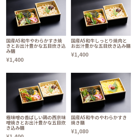
国産A5和牛やわらかすき焼
国産A5和牛しっとり焼肉と
きとお出汁豊かな五目炊き込
お出汁豊かな五目炊き込み膳
み膳
¥1,400
¥1,400
極味噌の香ばしい鶏の西京味
国産A5和牛のやわらかすき
噌焼きとお出汁豊かな五目炊
焼き膳
き込み膳
¥1,080
¥1,400