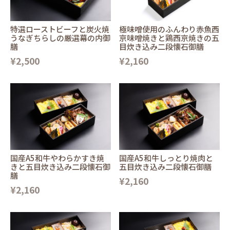
特選ローストビーフと炭火焼
極味噌使用のふんわり赤魚西
うなぎちらしの厳選幕の内御
京味噌焼きと鶏西京焼きの五
膳
目炊き込み二段懐石御膳
¥2,500
¥2,160
国産A5和牛やわらかすき焼
国産A5和牛しっとり焼肉と
きと五目炊き込み二段懐石御
五目炊き込み二段懐石御膳
膳
¥2,160
¥2,160