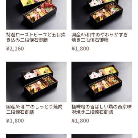
特選ローストビーフと五目炊
国産A5和牛のやわらかすき
き込み二段懐石御膳
焼き二段懐石御膳
¥2,160
¥1,800
国産A5和牛のしっとり焼肉
極味噌の香ばしい鶏の西京味
二段懐石御膳
噌焼き二段懐石御膳
¥1,800
¥1,800