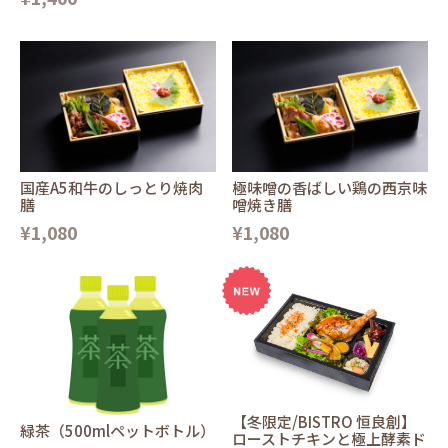
国産A5和牛のしっとり焼肉
極味噌の香ばしい鶏の西京味
膳
噌焼き膳
¥1,080
¥1,080
【冬限定/BISTRO 恒良創】
緑茶（500mlペットボトル）
ローストチキンと極上酵素ド