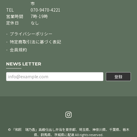
市
TEL
070-9470-4221
営業時間
7時-19時
定休日
なし
プライバシーポリシー
特定商取引法に基づく表記
会員規約
NEWS LETTER
登録
© 「和匠 瑞乃香」高級仕出し弁当を東京都、埼玉県、神奈川県、千葉県、栃木
県、群馬県、茨城県に配達 All rights reserved.