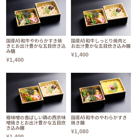
国産A5和牛やわらかすき焼
国産A5和牛しっとり焼肉と
きとお出汁豊かな五目炊き込
お出汁豊かな五目炊き込み膳
み膳
¥1,400
¥1,400
極味噌の香ばしい鶏の西京味
国産A5和牛のやわらかすき
噌焼きとお出汁豊かな五目炊
焼き膳
き込み膳
¥1,080
¥1,400