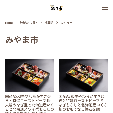
Home
地域から探す
福岡県
みやま市
みやま市
国産A5和牛やわらかすき焼
国産A5和牛やわらかすき焼
きと特選ローストビーフ 炭
きと特選ローストビーフ う
火焼うなぎ重と北海道産いく
なぎちらしと北海道産いくら
らと北海道ズワイ蟹ちらしの
飯のおもてなし懐石御膳