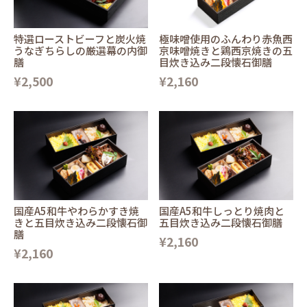
特選ローストビーフと炭火焼
極味噌使用のふんわり赤魚西
うなぎちらしの厳選幕の内御
京味噌焼きと鶏西京焼きの五
膳
目炊き込み二段懐石御膳
¥2,500
¥2,160
国産A5和牛やわらかすき焼
国産A5和牛しっとり焼肉と
きと五目炊き込み二段懐石御
五目炊き込み二段懐石御膳
膳
¥2,160
¥2,160