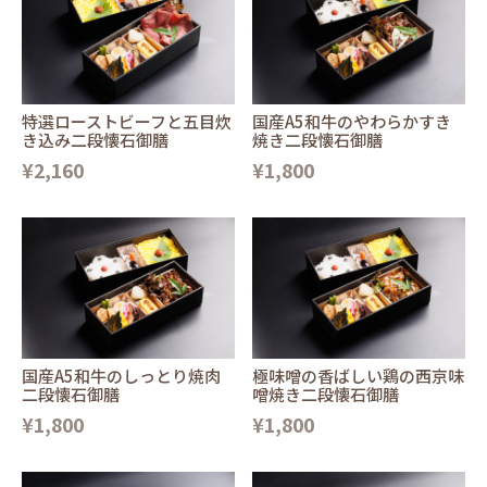
特選ローストビーフと五目炊
国産A5和牛のやわらかすき
き込み二段懐石御膳
焼き二段懐石御膳
¥2,160
¥1,800
国産A5和牛のしっとり焼肉
極味噌の香ばしい鶏の西京味
二段懐石御膳
噌焼き二段懐石御膳
¥1,800
¥1,800