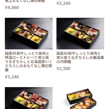
極上おもてなし懐石御膳
¥3,240
¥4,860
国産A5和牛しっとり焼肉と
国産A5和牛しっとり焼肉と
特選ローストビーフ 炭火焼
炭火焼うなぎちらしの厳選幕
うなぎちらしと北海道産いく
の内御膳
らちらしのおもてなし懐石御
¥2,500
膳
¥3,240