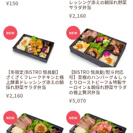
¥150
レッシング添えの朝採れ野菜
サラダ弁当
¥2,160
【冬限定/BISTRO 恒良創】
【BISTRO 恒良創/熨斗対応
ざくざくフレークチキンと極
可】至極のハンバーグ＆しっ
上酵素ドレッシング添えの朝
とりローストビーフ＆特製サ
採れ野菜サラダ弁当
ーロイン＆朝採れ野菜サラダ
の極上贅沢弁当
¥2,160
¥5,070