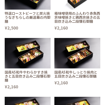
特選ローストビーフと炭火焼
極味噌使用のふんわり赤魚西
うなぎちらしの厳選幕の内御
京味噌焼きと鶏西京焼きの五
膳
目炊き込み二段懐石御膳
¥2,500
¥2,160
国産A5和牛やわらかすき焼
国産A5和牛しっとり焼肉と
きと五目炊き込み二段懐石御
五目炊き込み二段懐石御膳
膳
¥2,160
¥2,160