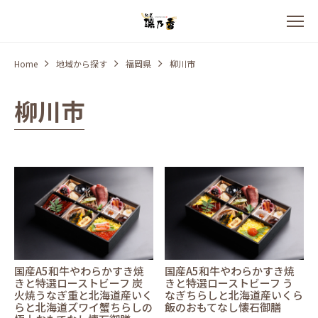
Home
地域から探す
福岡県
柳川市
柳川市
国産A5和牛やわらかすき焼
国産A5和牛やわらかすき焼
きと特選ローストビーフ 炭
きと特選ローストビーフ う
火焼うなぎ重と北海道産いく
なぎちらしと北海道産いくら
らと北海道ズワイ蟹ちらしの
飯のおもてなし懐石御膳