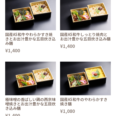
国産A5和牛やわらかすき焼
国産A5和牛しっとり焼肉と
きとお出汁豊かな五目炊き込
お出汁豊かな五目炊き込み膳
み膳
¥1,400
¥1,400
極味噌の香ばしい鶏の西京味
国産A5和牛のやわらかすき
噌焼きとお出汁豊かな五目炊
焼き膳
き込み膳
¥1,080
¥1,400