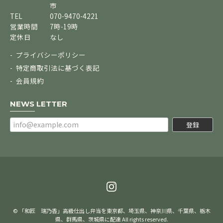
市
TEL
070-9470-4221
営業時間
7時-19時
定休日
なし
プライバシーポリシー
特定商取引法に基づく表記
会員規約
NEWS LETTER
登録
© 「和匠 瑞乃香」高級仕出し弁当を東京都、埼玉県、神奈川県、千葉県、栃木
県、群馬県、茨城県に配達 All rights reserved.