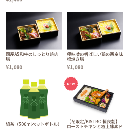
国産A5和牛のしっとり焼肉
極味噌の香ばしい鶏の西京味
膳
噌焼き膳
¥1,080
¥1,080
【冬限定/BISTRO 恒良創】
緑茶（500mlペットボトル）
ローストチキンと極上酵素ド