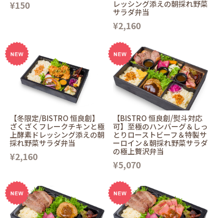
¥150
レッシング添えの朝採れ野菜
サラダ弁当
¥2,160
【冬限定/BISTRO 恒良創】
【BISTRO 恒良創/熨斗対応
ざくざくフレークチキンと極
可】至極のハンバーグ＆しっ
上酵素ドレッシング添えの朝
とりローストビーフ＆特製サ
採れ野菜サラダ弁当
ーロイン＆朝採れ野菜サラダ
の極上贅沢弁当
¥2,160
¥5,070