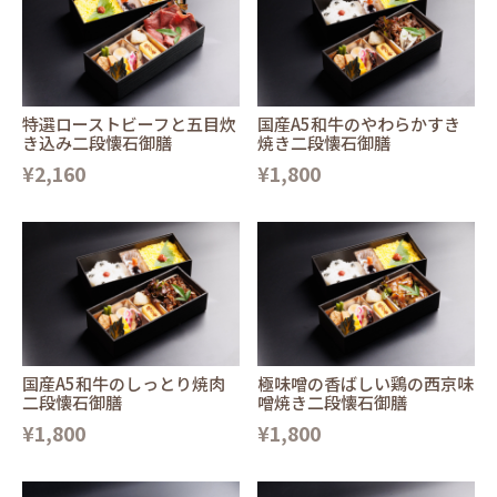
特選ローストビーフと五目炊
国産A5和牛のやわらかすき
き込み二段懐石御膳
焼き二段懐石御膳
¥2,160
¥1,800
国産A5和牛のしっとり焼肉
極味噌の香ばしい鶏の西京味
二段懐石御膳
噌焼き二段懐石御膳
¥1,800
¥1,800