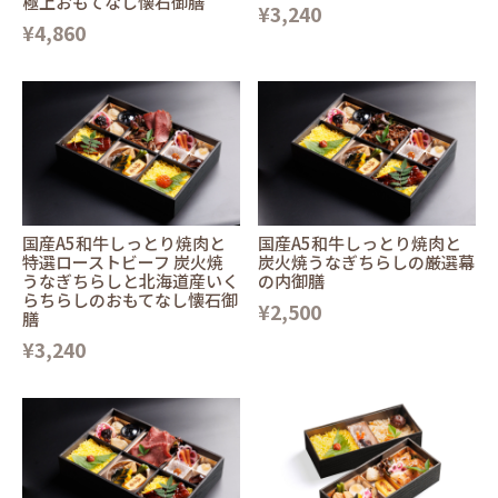
極上おもてなし懐石御膳
¥3,240
¥4,860
国産A5和牛しっとり焼肉と
国産A5和牛しっとり焼肉と
特選ローストビーフ 炭火焼
炭火焼うなぎちらしの厳選幕
うなぎちらしと北海道産いく
の内御膳
らちらしのおもてなし懐石御
¥2,500
膳
¥3,240