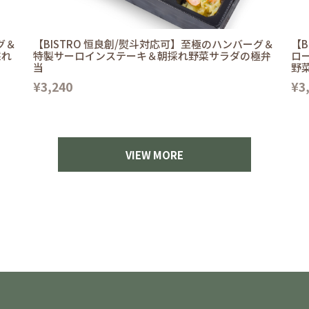
グ＆
【BISTRO 恒良創/熨斗対応可】至極のハンバーグ＆
【B
採れ
特製サーロインステーキ＆朝採れ野菜サラダの極弁
ロ
当
野
¥3,240
¥3
VIEW MORE