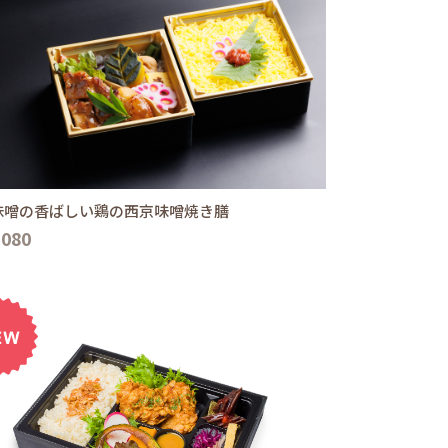
味噌の香ばしい鶏の西京味噌焼き膳
,080