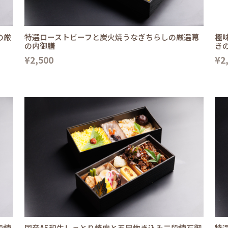
の厳
特選ローストビーフと炭火焼うなぎちらしの厳選幕
極
の内御膳
き
¥2,500
¥2
段懐
国産A5和牛しっとり焼肉と五目炊き込み二段懐石御
特