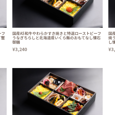
ーフ
国産A5和牛やわらかすき焼きと特選ローストビーフ
国
イ蟹
うなぎちらしと北海道産いくら飯のおもてなし懐石
焼
御膳
し
¥3,240
¥3