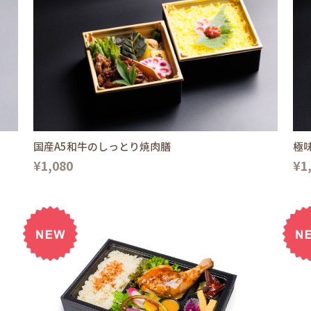
国産A5和牛のしっとり焼肉膳
極
¥1,080
¥1