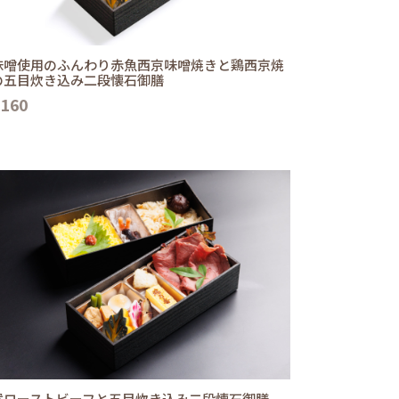
味噌使用のふんわり赤魚西京味噌焼きと鶏西京焼
の五目炊き込み二段懐石御膳
,160
選ローストビーフと五目炊き込み二段懐石御膳