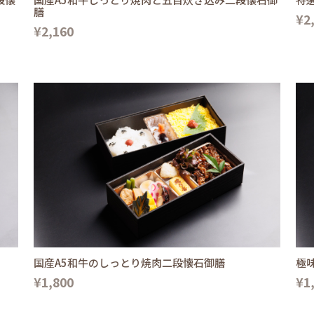
膳
¥2
¥2,160
国産A5和牛のしっとり焼肉二段懐石御膳
極
¥1,800
¥1