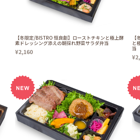
【冬限定/BISTRO 恒良創】ローストチキンと極上酵
【冬
素ドレッシング添えの朝採れ野菜サラダ弁当
と
当
¥2,160
¥2