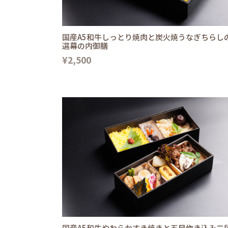
国産A5和牛しっとり焼肉と炭火焼うなぎちらし
選幕の内御膳
¥2,500
国産A5和牛やわらかすき焼きと五目炊き込み二