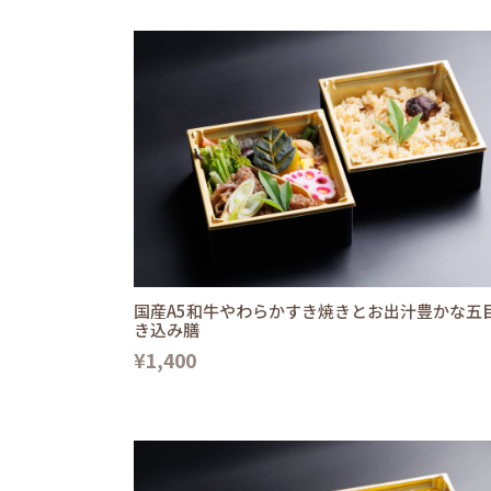
国産A5和牛やわらかすき焼きとお出汁豊かな五
き込み膳
¥1,400