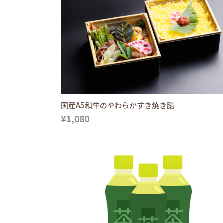
国産A5和牛のやわらかすき焼き膳
¥1,080