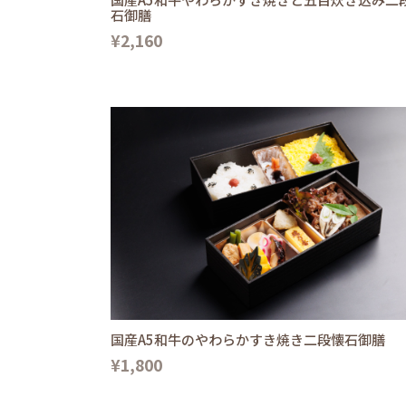
石御膳
¥2,160
国産A5和牛のやわらかすき焼き二段懐石御膳
¥1,800