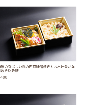
味噌の香ばしい鶏の西京味噌焼きとお出汁豊かな
目炊き込み膳
,400