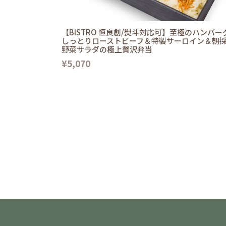
【BISTRO 恒良創/熨斗対応可】至極のハンバー
しっとりローストビーフ＆特製サーロイン＆朝
野菜サラダの極上贅沢弁当
¥5,070