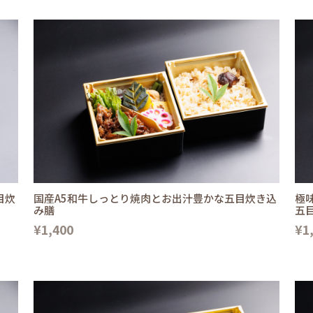
目炊
国産A5和牛しっとり焼肉とお出汁豊かな五目炊き込
極
み膳
五
¥1,400
¥1