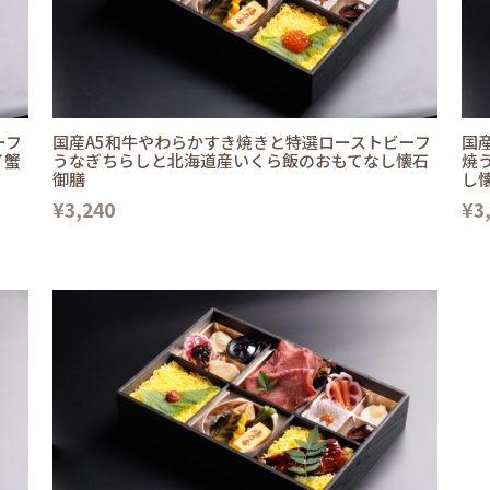
ーフ
国産A5和牛やわらかすき焼きと特選ローストビーフ
国
イ蟹
うなぎちらしと北海道産いくら飯のおもてなし懐石
焼
御膳
し
¥3,240
¥3