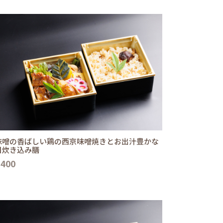
味噌の香ばしい鶏の西京味噌焼きとお出汁豊かな
目炊き込み膳
,400