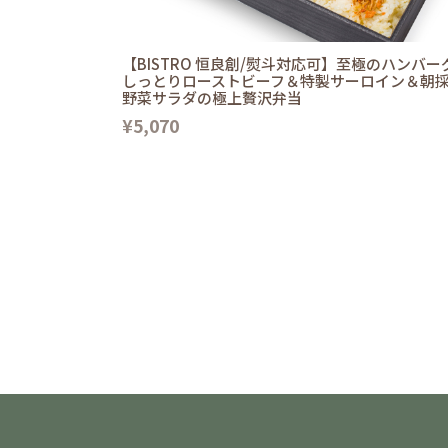
【BISTRO 恒良創/熨斗対応可】至極のハンバー
しっとりローストビーフ＆特製サーロイン＆朝
野菜サラダの極上贅沢弁当
¥5,070