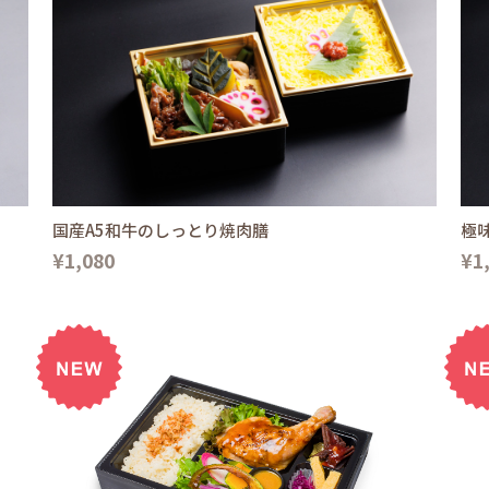
国産A5和牛のしっとり焼肉膳
極
¥1,080
¥1