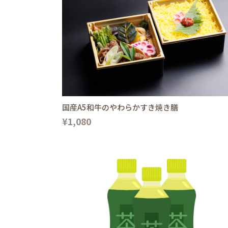
国産A5和牛のやわらかすき焼き膳
¥1,080