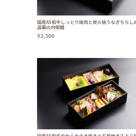
国産A5和牛しっとり焼肉と炭火焼うなぎちらし
選幕の内御膳
¥2,500
国産A5和牛やわらかすき焼きと五目炊き込み二