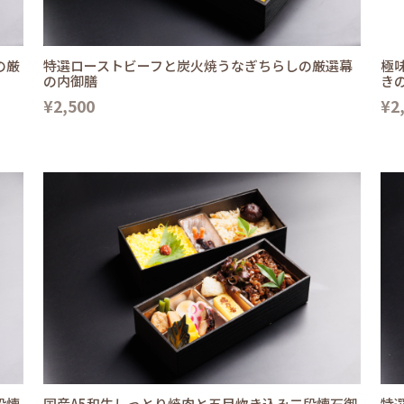
の厳
特選ローストビーフと炭火焼うなぎちらしの厳選幕
極
の内御膳
き
¥2,500
¥2
段懐
国産A5和牛しっとり焼肉と五目炊き込み二段懐石御
特