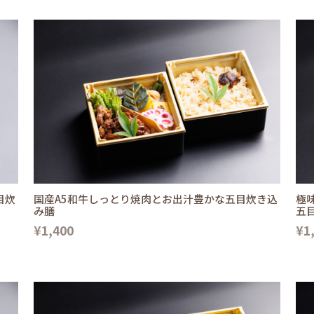
目炊
国産A5和牛しっとり焼肉とお出汁豊かな五目炊き込
極
み膳
五
¥1,400
¥1