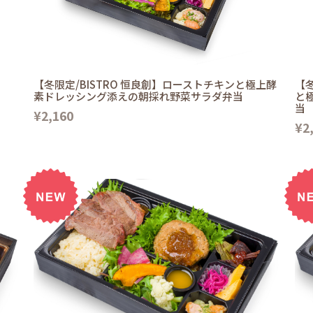
【冬限定/BISTRO 恒良創】ローストチキンと極上酵
【冬
素ドレッシング添えの朝採れ野菜サラダ弁当
と
当
¥2,160
¥2