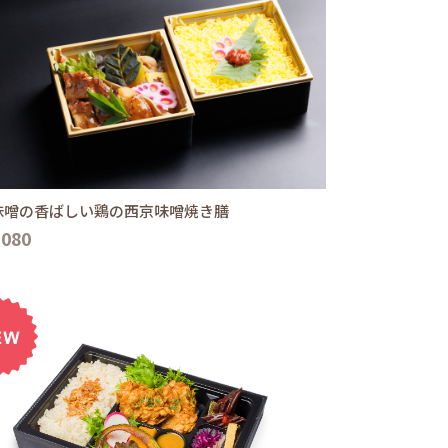
味噌の香ばしい鶏の西京味噌焼き膳
,080