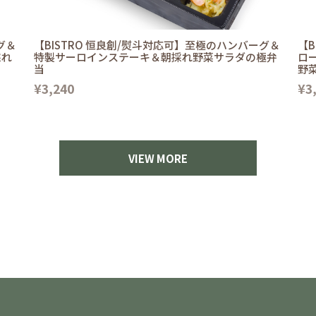
グ＆
【BISTRO 恒良創/熨斗対応可】至極のハンバーグ＆
【B
採れ
特製サーロインステーキ＆朝採れ野菜サラダの極弁
ロ
当
野
¥3,240
¥3
VIEW MORE