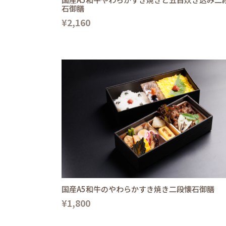
石御膳
¥2,160
国産A5和牛のやわらかすき焼き二段懐石御膳
¥1,800