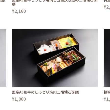
膳
¥2
¥2,160
国産A5和牛のしっとり焼肉二段懐石御膳
極
¥1,800
¥1