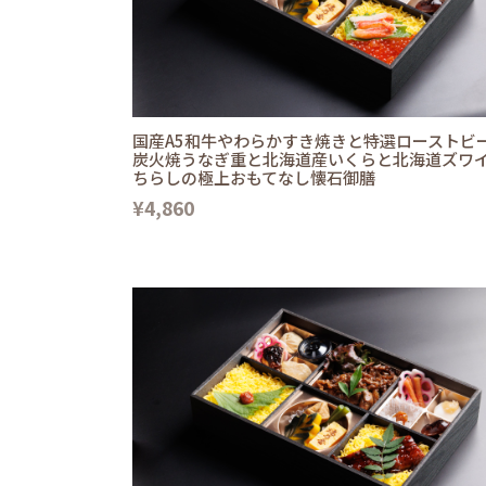
国産A5和牛やわらかすき焼きと特選ローストビ
炭火焼うなぎ重と北海道産いくらと北海道ズワ
ちらしの極上おもてなし懐石御膳
¥4,860