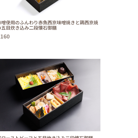
味噌使用のふんわり赤魚西京味噌焼きと鶏西京焼
の五目炊き込み二段懐石御膳
,160
選ローストビーフと五目炊き込み二段懐石御膳