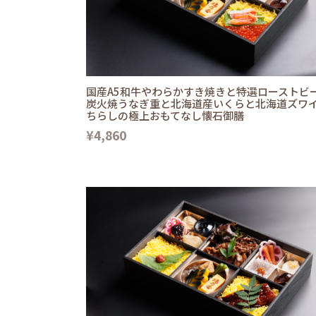
国産A5和牛やわらかすき焼きと特選ローストビ
炭火焼うなぎ重と北海道産いくらと北海道ズワ
ちらしの極上おもてなし懐石御膳
¥4,860