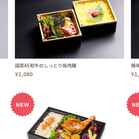
国産A5和牛のしっとり焼肉膳
極
¥1,080
¥1