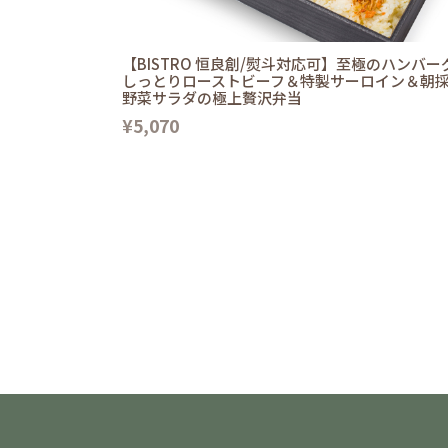
【BISTRO 恒良創/熨斗対応可】至極のハンバー
しっとりローストビーフ＆特製サーロイン＆朝
野菜サラダの極上贅沢弁当
¥5,070