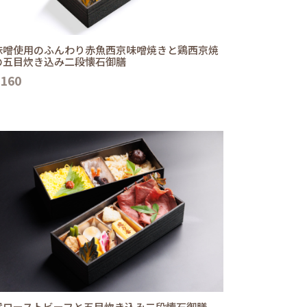
味噌使用のふんわり赤魚西京味噌焼きと鶏西京焼
の五目炊き込み二段懐石御膳
,160
選ローストビーフと五目炊き込み二段懐石御膳