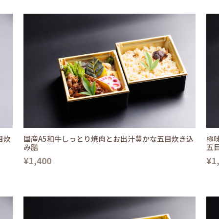
目炊
国産A5和牛しっとり焼肉とお出汁豊かな五目炊き込
極
み膳
五
¥1,400
¥1