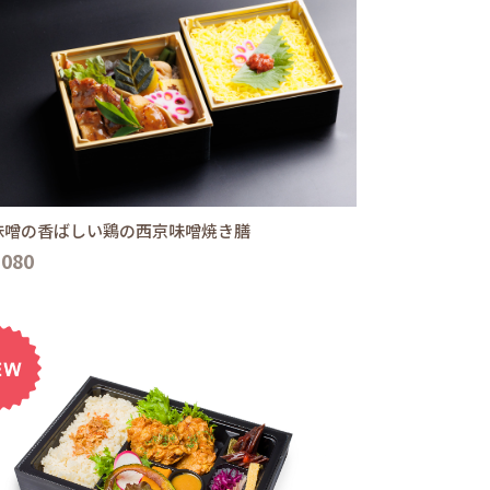
味噌の香ばしい鶏の西京味噌焼き膳
,080