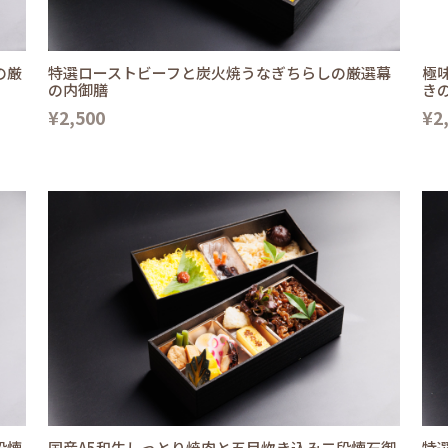
の厳
特選ローストビーフと炭火焼うなぎちらしの厳選幕
極
の内御膳
き
¥2,500
¥2
段懐
国産A5和牛しっとり焼肉と五目炊き込み二段懐石御
特