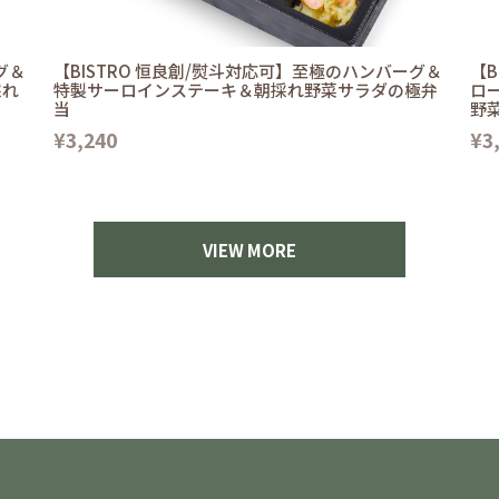
グ＆
【BISTRO 恒良創/熨斗対応可】至極のハンバーグ＆
【B
採れ
特製サーロインステーキ＆朝採れ野菜サラダの極弁
ロ
当
野
¥3,240
¥3
VIEW MORE