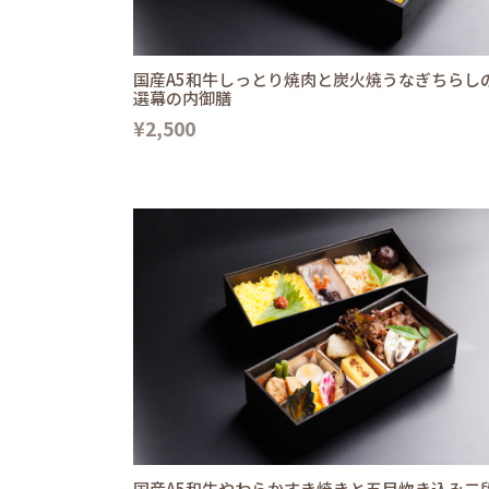
国産A5和牛しっとり焼肉と炭火焼うなぎちらし
選幕の内御膳
¥2,500
国産A5和牛やわらかすき焼きと五目炊き込み二