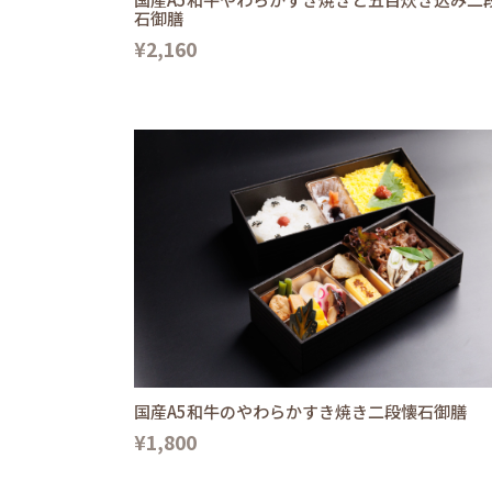
石御膳
¥2,160
国産A5和牛のやわらかすき焼き二段懐石御膳
¥1,800