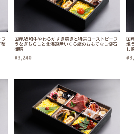
ーフ
国産A5和牛やわらかすき焼きと特選ローストビーフ
国
イ蟹
うなぎちらしと北海道産いくら飯のおもてなし懐石
焼
御膳
し
¥3,240
¥3