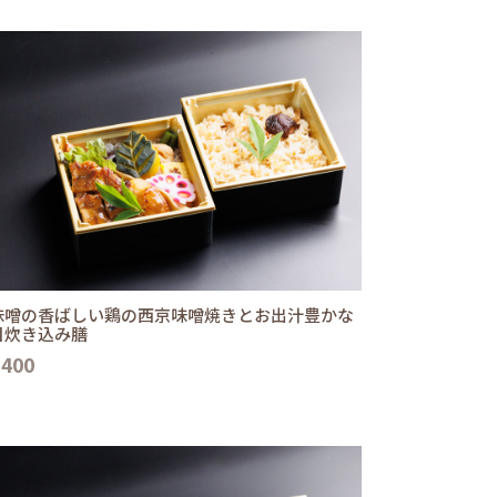
味噌の香ばしい鶏の西京味噌焼きとお出汁豊かな
目炊き込み膳
,400