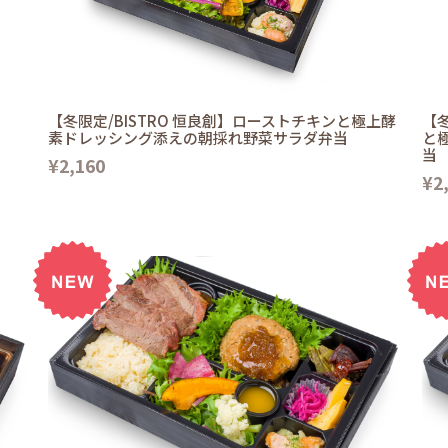
【冬限定/BISTRO 恒良創】ローストチキンと極上酵
【冬
素ドレッシング添えの朝採れ野菜サラダ弁当
と
当
¥2,160
¥2