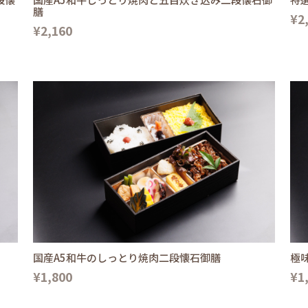
膳
¥2
¥2,160
国産A5和牛のしっとり焼肉二段懐石御膳
極
¥1,800
¥1