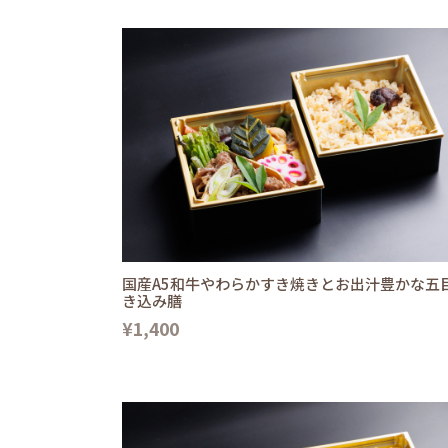
国産A5和牛やわらかすき焼きとお出汁豊かな五
き込み膳
¥1,400