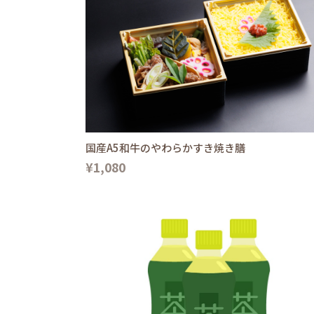
国産A5和牛のやわらかすき焼き膳
¥1,080