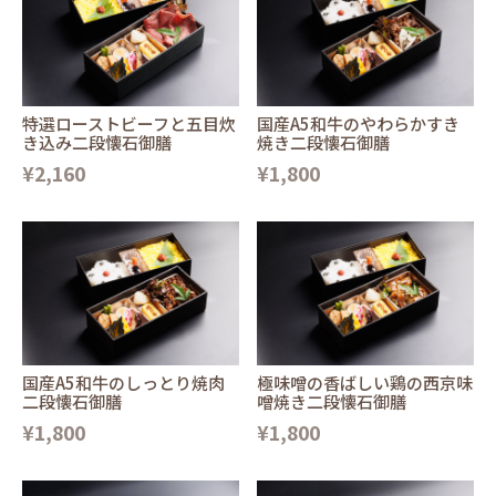
特選ローストビーフと五目炊
国産A5和牛のやわらかすき
き込み二段懐石御膳
焼き二段懐石御膳
¥2,160
¥1,800
国産A5和牛のしっとり焼肉
極味噌の香ばしい鶏の西京味
二段懐石御膳
噌焼き二段懐石御膳
¥1,800
¥1,800