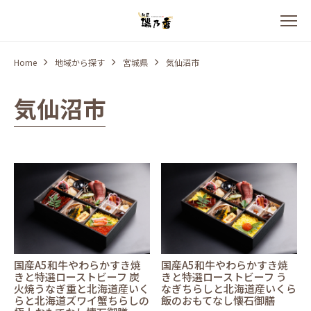
Home
地域から探す
宮城県
気仙沼市
気仙沼市
国産A5和牛やわらかすき焼
国産A5和牛やわらかすき焼
きと特選ローストビーフ 炭
きと特選ローストビーフ う
火焼うなぎ重と北海道産いく
なぎちらしと北海道産いくら
らと北海道ズワイ蟹ちらしの
飯のおもてなし懐石御膳