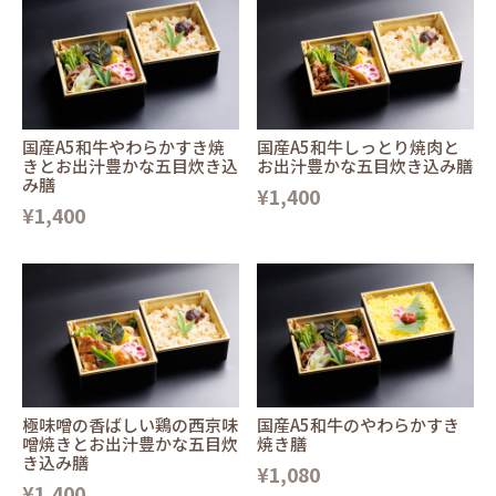
国産A5和牛やわらかすき焼
国産A5和牛しっとり焼肉と
きとお出汁豊かな五目炊き込
お出汁豊かな五目炊き込み膳
み膳
¥1,400
¥1,400
極味噌の香ばしい鶏の西京味
国産A5和牛のやわらかすき
噌焼きとお出汁豊かな五目炊
焼き膳
き込み膳
¥1,080
¥1,400