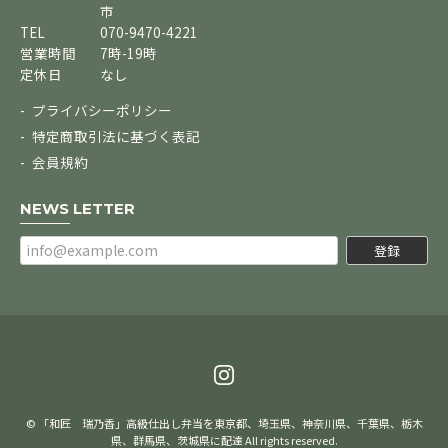
市
TEL
070-9470-4221
営業時間
7時-19時
定休日
なし
プライバシーポリシー
特定商取引法に基づく表記
会員規約
NEWS LETTER
登録
© 「和匠 瑞乃香」高級仕出し弁当を東京都、埼玉県、神奈川県、千葉県、栃木
県、群馬県、茨城県に配達 All rights reserved.