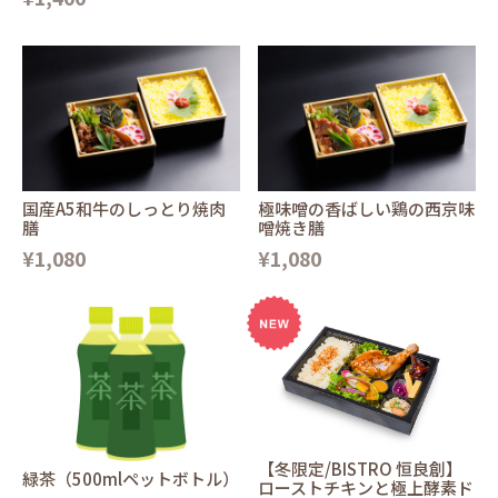
国産A5和牛のしっとり焼肉
極味噌の香ばしい鶏の西京味
膳
噌焼き膳
¥1,080
¥1,080
【冬限定/BISTRO 恒良創】
緑茶（500mlペットボトル）
ローストチキンと極上酵素ド