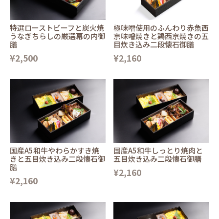
特選ローストビーフと炭火焼
極味噌使用のふんわり赤魚西
うなぎちらしの厳選幕の内御
京味噌焼きと鶏西京焼きの五
膳
目炊き込み二段懐石御膳
¥2,500
¥2,160
国産A5和牛やわらかすき焼
国産A5和牛しっとり焼肉と
きと五目炊き込み二段懐石御
五目炊き込み二段懐石御膳
膳
¥2,160
¥2,160