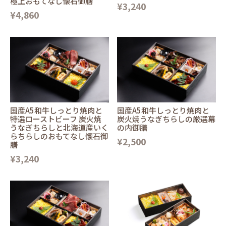
極上おもてなし懐石御膳
¥3,240
¥4,860
国産A5和牛しっとり焼肉と
国産A5和牛しっとり焼肉と
特選ローストビーフ 炭火焼
炭火焼うなぎちらしの厳選幕
うなぎちらしと北海道産いく
の内御膳
らちらしのおもてなし懐石御
¥2,500
膳
¥3,240