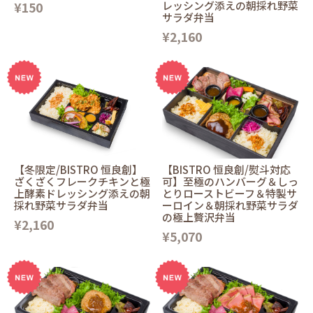
¥150
レッシング添えの朝採れ野菜
サラダ弁当
¥2,160
【冬限定/BISTRO 恒良創】
【BISTRO 恒良創/熨斗対応
ざくざくフレークチキンと極
可】至極のハンバーグ＆しっ
上酵素ドレッシング添えの朝
とりローストビーフ＆特製サ
採れ野菜サラダ弁当
ーロイン＆朝採れ野菜サラダ
の極上贅沢弁当
¥2,160
¥5,070