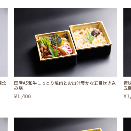
目炊
国産A5和牛しっとり焼肉とお出汁豊かな五目炊き込
極
み膳
五
¥1,400
¥1