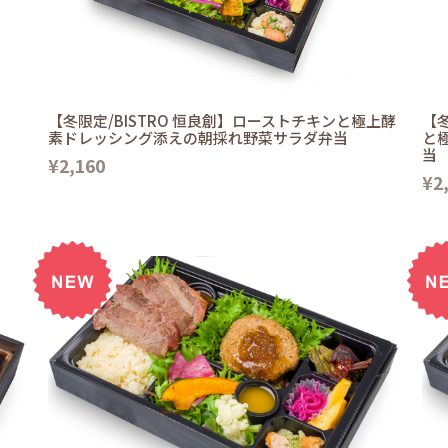
【冬限定/BISTRO 恒良創】ローストチキンと極上酵
【冬
素ドレッシング添えの朝採れ野菜サラダ弁当
と
当
¥2,160
¥2