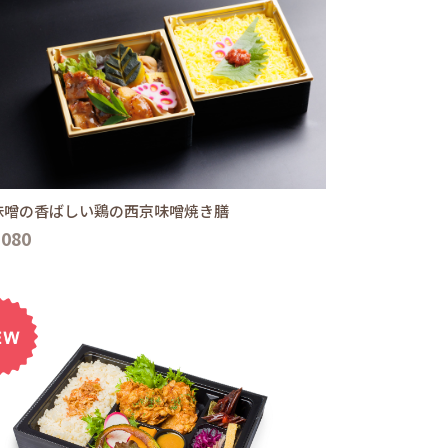
味噌の香ばしい鶏の西京味噌焼き膳
,080