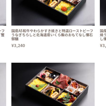
ーフ
国産A5和牛やわらかすき焼きと特選ローストビーフ
国
イ蟹
うなぎちらしと北海道産いくら飯のおもてなし懐石
焼
御膳
し
¥3,240
¥3