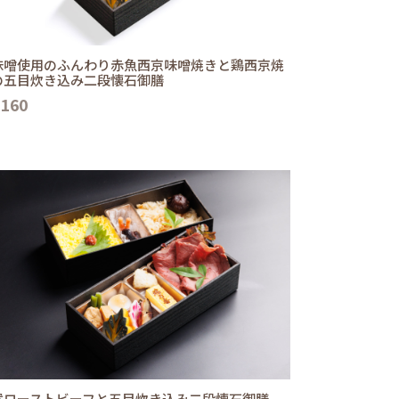
味噌使用のふんわり赤魚西京味噌焼きと鶏西京焼
の五目炊き込み二段懐石御膳
,160
選ローストビーフと五目炊き込み二段懐石御膳