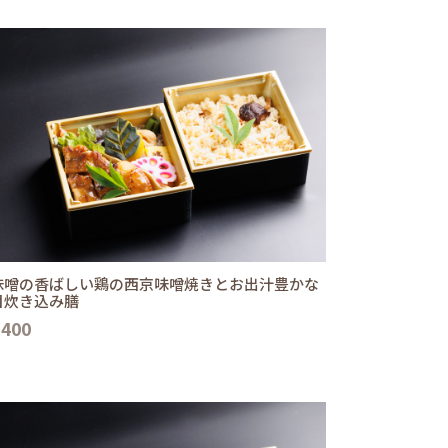
味噌の香ばしい鶏の西京味噌焼きとお出汁豊かな
目炊き込み膳
,400