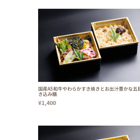
国産A5和牛やわらかすき焼きとお出汁豊かな五
き込み膳
¥1,400