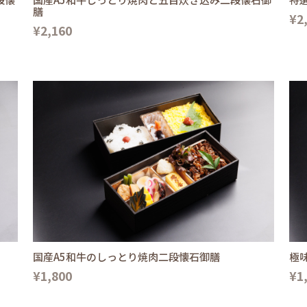
膳
¥2
¥2,160
国産A5和牛のしっとり焼肉二段懐石御膳
極
¥1,800
¥1