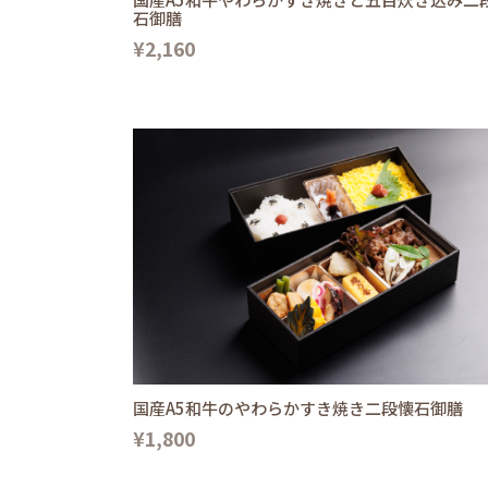
石御膳
¥2,160
国産A5和牛のやわらかすき焼き二段懐石御膳
¥1,800