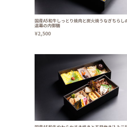
国産A5和牛しっとり焼肉と炭火焼うなぎちらし
選幕の内御膳
¥2,500
国産A5和牛やわらかすき焼きと五目炊き込み二