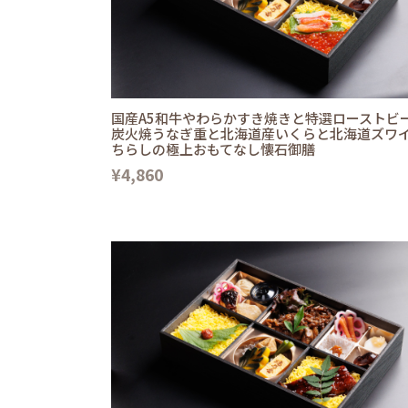
国産A5和牛やわらかすき焼きと特選ローストビ
炭火焼うなぎ重と北海道産いくらと北海道ズワ
ちらしの極上おもてなし懐石御膳
¥4,860