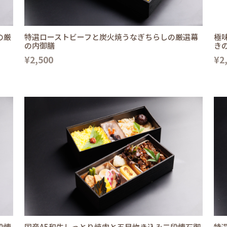
の厳
特選ローストビーフと炭火焼うなぎちらしの厳選幕
極
の内御膳
き
¥2,500
¥2
段懐
国産A5和牛しっとり焼肉と五目炊き込み二段懐石御
特