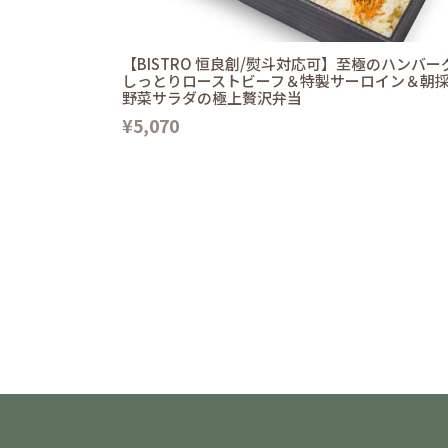
【BISTRO 恒良創/熨斗対応可】至極のハンバー
しっとりローストビーフ＆特製サーロイン＆朝
野菜サラダの極上贅沢弁当
¥5,070