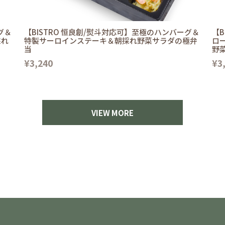
グ＆
【BISTRO 恒良創/熨斗対応可】至極のハンバーグ＆
【B
採れ
特製サーロインステーキ＆朝採れ野菜サラダの極弁
ロ
当
野
¥3,240
¥3
VIEW MORE