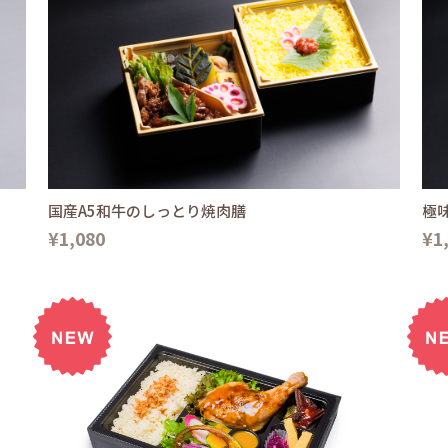
国産A5和牛のしっとり焼肉膳
極
¥1,080
¥1