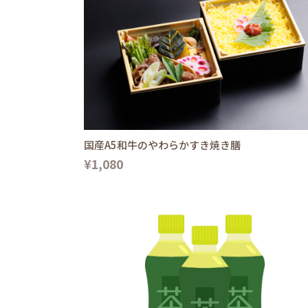
国産A5和牛のやわらかすき焼き膳
¥1,080