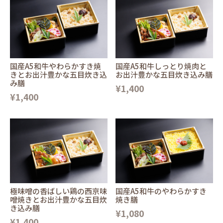
国産A5和牛やわらかすき焼
国産A5和牛しっとり焼肉と
きとお出汁豊かな五目炊き込
お出汁豊かな五目炊き込み膳
み膳
¥1,400
¥1,400
極味噌の香ばしい鶏の西京味
国産A5和牛のやわらかすき
噌焼きとお出汁豊かな五目炊
焼き膳
き込み膳
¥1,080
¥1,400