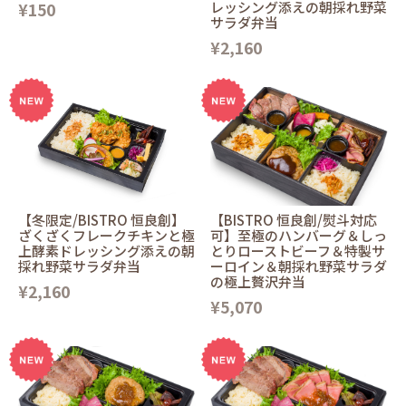
¥150
レッシング添えの朝採れ野菜
サラダ弁当
¥2,160
【冬限定/BISTRO 恒良創】
【BISTRO 恒良創/熨斗対応
ざくざくフレークチキンと極
可】至極のハンバーグ＆しっ
上酵素ドレッシング添えの朝
とりローストビーフ＆特製サ
採れ野菜サラダ弁当
ーロイン＆朝採れ野菜サラダ
の極上贅沢弁当
¥2,160
¥5,070