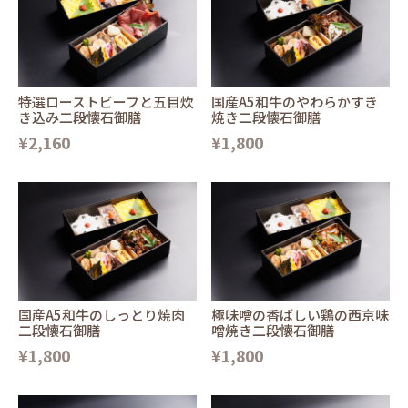
特選ローストビーフと五目炊
国産A5和牛のやわらかすき
き込み二段懐石御膳
焼き二段懐石御膳
¥2,160
¥1,800
国産A5和牛のしっとり焼肉
極味噌の香ばしい鶏の西京味
二段懐石御膳
噌焼き二段懐石御膳
¥1,800
¥1,800