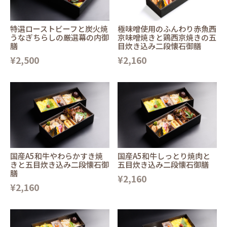
特選ローストビーフと炭火焼
極味噌使用のふんわり赤魚西
うなぎちらしの厳選幕の内御
京味噌焼きと鶏西京焼きの五
膳
目炊き込み二段懐石御膳
¥2,500
¥2,160
国産A5和牛やわらかすき焼
国産A5和牛しっとり焼肉と
きと五目炊き込み二段懐石御
五目炊き込み二段懐石御膳
膳
¥2,160
¥2,160