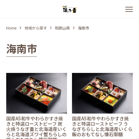
Home
地域から探す
和歌山県
海南市
海南市
国産A5和牛やわらかすき焼
国産A5和牛やわらかすき焼
きと特選ローストビーフ 炭
きと特選ローストビーフ う
火焼うなぎ重と北海道産いく
なぎちらしと北海道産いくら
らと北海道ズワイ蟹ちらしの
飯のおもてなし懐石御膳