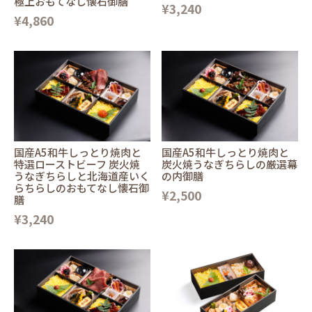
極上おもてなし懐石御膳
¥3,240
¥4,860
国産A5和牛しっとり焼肉と
国産A5和牛しっとり焼肉と
特選ローストビーフ 炭火焼
炭火焼うなぎちらしの厳選幕
うなぎちらしと北海道産いく
の内御膳
らちらしのおもてなし懐石御
¥2,500
膳
¥3,240