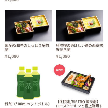
国産A5和牛のしっとり焼肉
極味噌の香ばしい鶏の西京味
膳
噌焼き膳
¥1,080
¥1,080
【冬限定/BISTRO 恒良創】
緑茶（500mlペットボトル）
ローストチキンと極上酵素ド