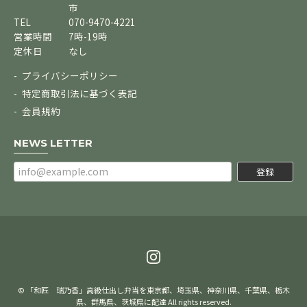
市
TEL
070-9470-4221
営業時間
7時-19時
定休日
なし
プライバシーポリシー
特定商取引法に基づく表記
会員規約
NEWS LETTER
登録
© 「和匠 瑞乃香」高級仕出し弁当を東京都、埼玉県、神奈川県、千葉県、栃木
県、群馬県、茨城県に配達 All rights reserved.