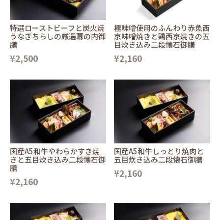
特選ローストビーフと炭火焼
極味噌使用のふんわり赤魚西
うなぎちらしの厳選幕の内御
京味噌焼きと鶏西京焼きの五
膳
目炊き込み二段懐石御膳
¥2,500
¥2,160
国産A5和牛やわらかすき焼
国産A5和牛しっとり焼肉と
きと五目炊き込み二段懐石御
五目炊き込み二段懐石御膳
膳
¥2,160
¥2,160