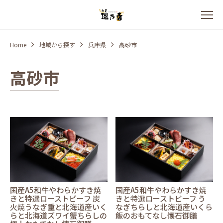
Home
地域から探す
兵庫県
高砂市
高砂市
国産A5和牛やわらかすき焼
国産A5和牛やわらかすき焼
きと特選ローストビーフ 炭
きと特選ローストビーフ う
火焼うなぎ重と北海道産いく
なぎちらしと北海道産いくら
らと北海道ズワイ蟹ちらしの
飯のおもてなし懐石御膳