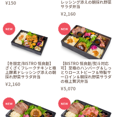
¥150
レッシング添えの朝採れ野菜
サラダ弁当
¥2,160
【冬限定/BISTRO 恒良創】
【BISTRO 恒良創/熨斗対応
ざくざくフレークチキンと極
可】至極のハンバーグ＆しっ
上酵素ドレッシング添えの朝
とりローストビーフ＆特製サ
採れ野菜サラダ弁当
ーロイン＆朝採れ野菜サラダ
の極上贅沢弁当
¥2,160
¥5,070