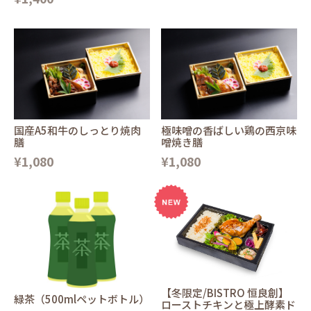
国産A5和牛のしっとり焼肉
極味噌の香ばしい鶏の西京味
膳
噌焼き膳
¥1,080
¥1,080
【冬限定/BISTRO 恒良創】
緑茶（500mlペットボトル）
ローストチキンと極上酵素ド