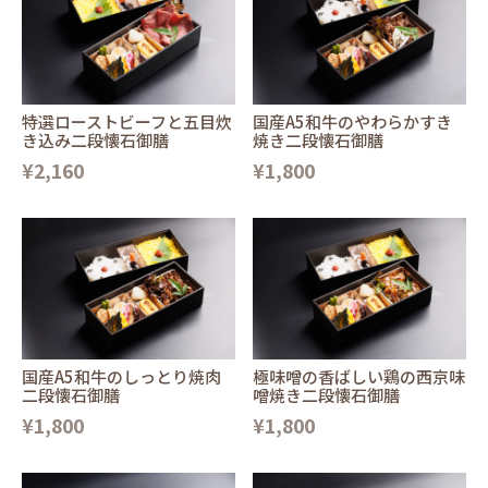
特選ローストビーフと五目炊
国産A5和牛のやわらかすき
き込み二段懐石御膳
焼き二段懐石御膳
¥2,160
¥1,800
国産A5和牛のしっとり焼肉
極味噌の香ばしい鶏の西京味
二段懐石御膳
噌焼き二段懐石御膳
¥1,800
¥1,800