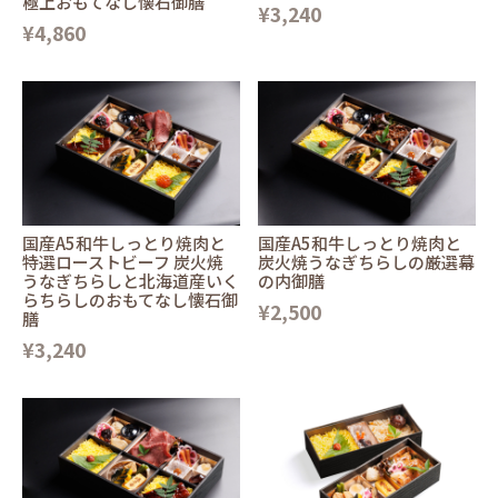
極上おもてなし懐石御膳
¥3,240
¥4,860
国産A5和牛しっとり焼肉と
国産A5和牛しっとり焼肉と
特選ローストビーフ 炭火焼
炭火焼うなぎちらしの厳選幕
うなぎちらしと北海道産いく
の内御膳
らちらしのおもてなし懐石御
¥2,500
膳
¥3,240