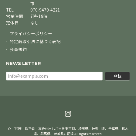
市
TEL
070-9470-4221
営業時間
7時-19時
定休日
なし
プライバシーポリシー
特定商取引法に基づく表記
会員規約
NEWS LETTER
登録
© 「和匠 瑞乃香」高級仕出し弁当を東京都、埼玉県、神奈川県、千葉県、栃木
県、群馬県、茨城県に配達 All rights reserved.