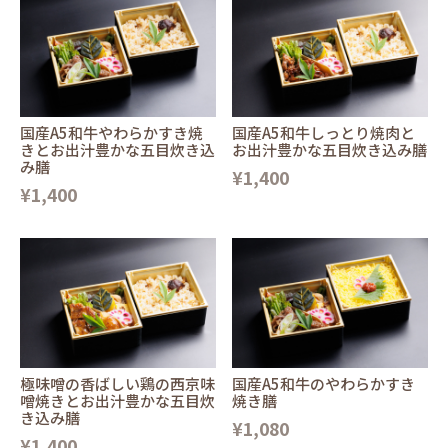
国産A5和牛やわらかすき焼
国産A5和牛しっとり焼肉と
きとお出汁豊かな五目炊き込
お出汁豊かな五目炊き込み膳
み膳
¥1,400
¥1,400
極味噌の香ばしい鶏の西京味
国産A5和牛のやわらかすき
噌焼きとお出汁豊かな五目炊
焼き膳
き込み膳
¥1,080
¥1,400