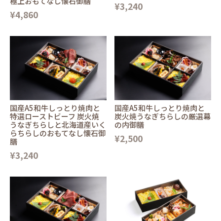
極上おもてなし懐石御膳
¥3,240
¥4,860
国産A5和牛しっとり焼肉と
国産A5和牛しっとり焼肉と
特選ローストビーフ 炭火焼
炭火焼うなぎちらしの厳選幕
うなぎちらしと北海道産いく
の内御膳
らちらしのおもてなし懐石御
¥2,500
膳
¥3,240