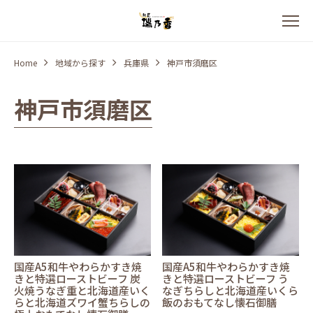
Home
地域から探す
兵庫県
神戸市須磨区
神戸市須磨区
国産A5和牛やわらかすき焼
国産A5和牛やわらかすき焼
きと特選ローストビーフ 炭
きと特選ローストビーフ う
火焼うなぎ重と北海道産いく
なぎちらしと北海道産いくら
らと北海道ズワイ蟹ちらしの
飯のおもてなし懐石御膳