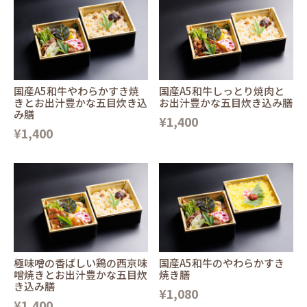
国産A5和牛やわらかすき焼
国産A5和牛しっとり焼肉と
きとお出汁豊かな五目炊き込
お出汁豊かな五目炊き込み膳
み膳
¥1,400
¥1,400
極味噌の香ばしい鶏の西京味
国産A5和牛のやわらかすき
噌焼きとお出汁豊かな五目炊
焼き膳
き込み膳
¥1,080
¥1,400