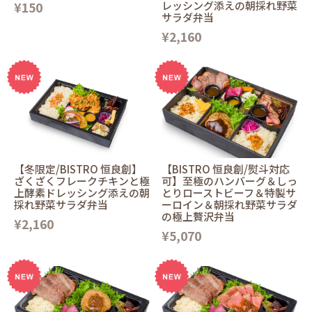
¥150
レッシング添えの朝採れ野菜
サラダ弁当
¥2,160
【冬限定/BISTRO 恒良創】
【BISTRO 恒良創/熨斗対応
ざくざくフレークチキンと極
可】至極のハンバーグ＆しっ
上酵素ドレッシング添えの朝
とりローストビーフ＆特製サ
採れ野菜サラダ弁当
ーロイン＆朝採れ野菜サラダ
の極上贅沢弁当
¥2,160
¥5,070