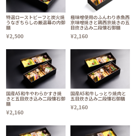
特選ローストビーフと炭火焼
極味噌使用のふんわり赤魚西
うなぎちらしの厳選幕の内御
京味噌焼きと鶏西京焼きの五
膳
目炊き込み二段懐石御膳
¥2,500
¥2,160
国産A5和牛やわらかすき焼
国産A5和牛しっとり焼肉と
きと五目炊き込み二段懐石御
五目炊き込み二段懐石御膳
膳
¥2,160
¥2,160