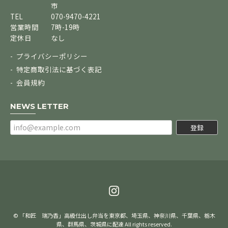
市
TEL
070-9470-4221
営業時間
7時-19時
定休日
なし
プライバシーポリシー
特定商取引法に基づく表記
会員規約
NEWS LETTER
登録
© 「和匠 瑞乃香」高級仕出し弁当を東京都、埼玉県、神奈川県、千葉県、栃木
県、群馬県、茨城県に配達 All rights reserved.