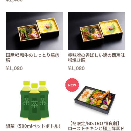
国産A5和牛のしっとり焼肉
極味噌の香ばしい鶏の西京味
膳
噌焼き膳
¥1,080
¥1,080
【冬限定/BISTRO 恒良創】
緑茶（500mlペットボトル）
ローストチキンと極上酵素ド