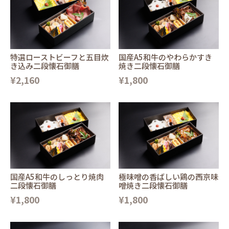
特選ローストビーフと五目炊
国産A5和牛のやわらかすき
き込み二段懐石御膳
焼き二段懐石御膳
¥2,160
¥1,800
国産A5和牛のしっとり焼肉
極味噌の香ばしい鶏の西京味
二段懐石御膳
噌焼き二段懐石御膳
¥1,800
¥1,800