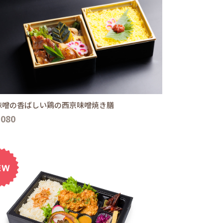
味噌の香ばしい鶏の西京味噌焼き膳
,080