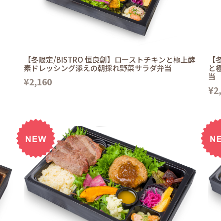
【冬限定/BISTRO 恒良創】ローストチキンと極上酵
【冬
素ドレッシング添えの朝採れ野菜サラダ弁当
と
当
¥2,160
¥2