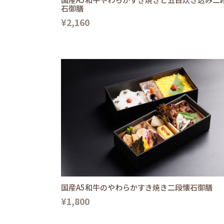
石御膳
¥2,160
国産A5和牛のやわらかすき焼き二段懐石御膳
¥1,800