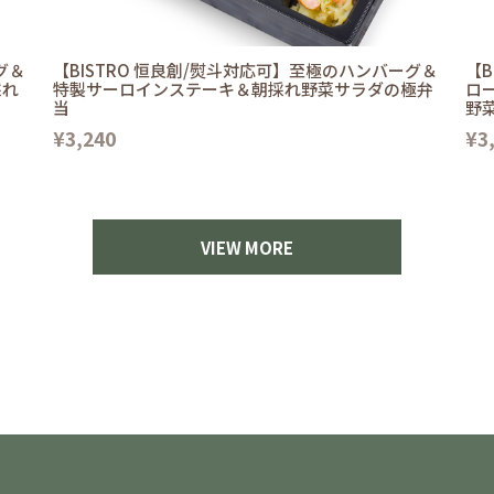
グ＆
【BISTRO 恒良創/熨斗対応可】至極のハンバーグ＆
【B
採れ
特製サーロインステーキ＆朝採れ野菜サラダの極弁
ロ
当
野
¥3,240
¥3
VIEW MORE