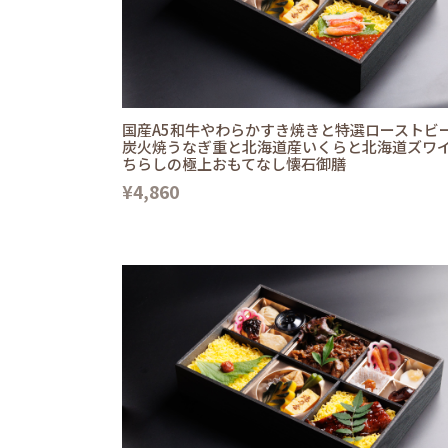
国産A5和牛やわらかすき焼きと特選ローストビ
炭火焼うなぎ重と北海道産いくらと北海道ズワ
ちらしの極上おもてなし懐石御膳
¥4,860