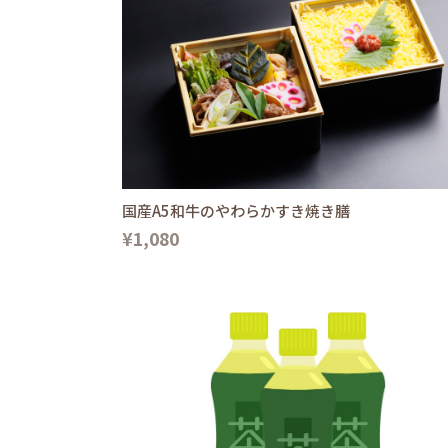
国産A5和牛のやわらかすき焼き膳
¥1,080