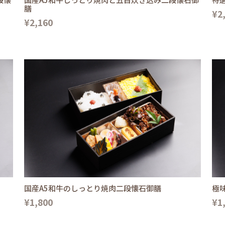
膳
¥2
¥2,160
国産A5和牛のしっとり焼肉二段懐石御膳
極
¥1,800
¥1