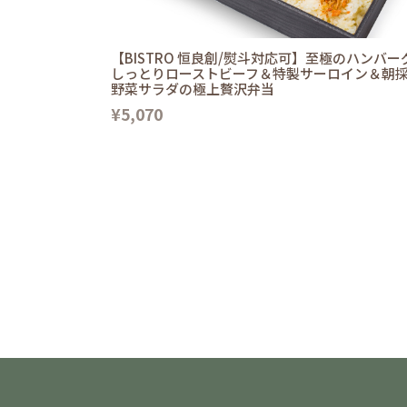
【BISTRO 恒良創/熨斗対応可】至極のハンバー
しっとりローストビーフ＆特製サーロイン＆朝
野菜サラダの極上贅沢弁当
¥5,070