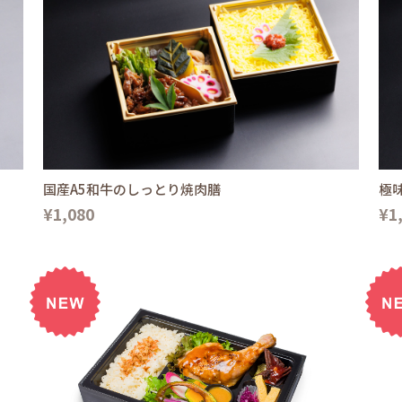
国産A5和牛のしっとり焼肉膳
極
¥1,080
¥1