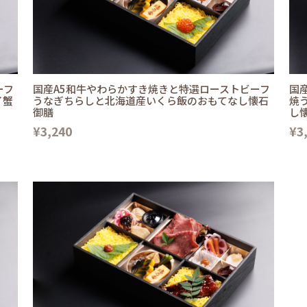
ーフ
国産A5和牛やわらかすき焼きと特選ローストビーフ
国
イ蟹
うなぎちらしと北海道産いくら飯のおもてなし懐石
焼
御膳
し
¥3,240
¥3