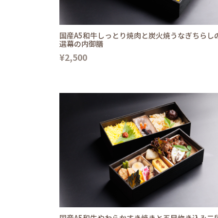
国産A5和牛しっとり焼肉と炭火焼うなぎちらし
選幕の内御膳
¥2,500
国産A5和牛やわらかすき焼きと五目炊き込み二