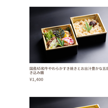
国産A5和牛やわらかすき焼きとお出汁豊かな五
き込み膳
¥1,400