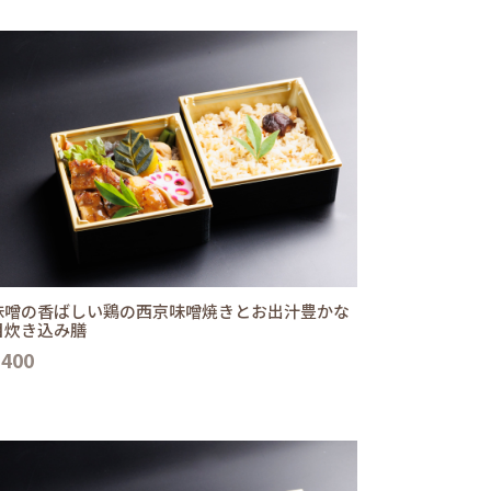
味噌の香ばしい鶏の西京味噌焼きとお出汁豊かな
目炊き込み膳
,400