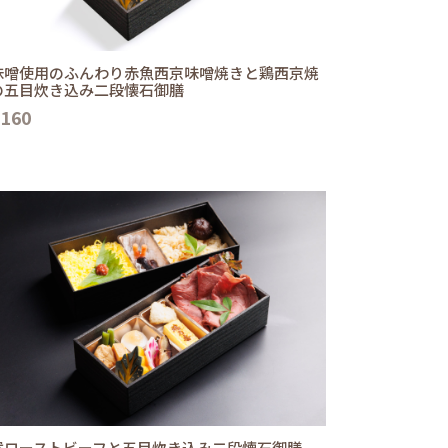
味噌使用のふんわり赤魚西京味噌焼きと鶏西京焼
の五目炊き込み二段懐石御膳
,160
選ローストビーフと五目炊き込み二段懐石御膳