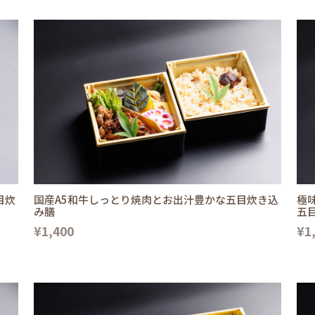
目炊
国産A5和牛しっとり焼肉とお出汁豊かな五目炊き込
極
み膳
五
¥1,400
¥1