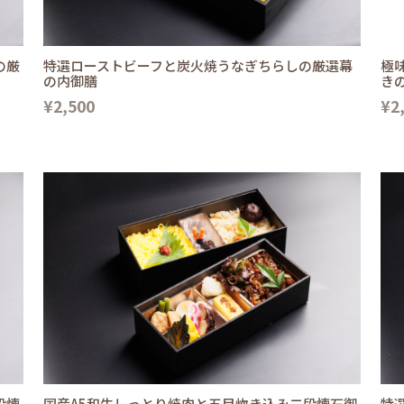
の厳
特選ローストビーフと炭火焼うなぎちらしの厳選幕
極
の内御膳
き
¥2,500
¥2
段懐
国産A5和牛しっとり焼肉と五目炊き込み二段懐石御
特