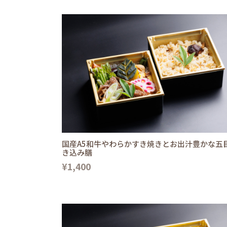
国産A5和牛やわらかすき焼きとお出汁豊かな五
き込み膳
¥1,400