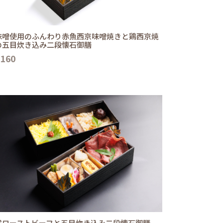
味噌使用のふんわり赤魚西京味噌焼きと鶏西京焼
の五目炊き込み二段懐石御膳
,160
選ローストビーフと五目炊き込み二段懐石御膳