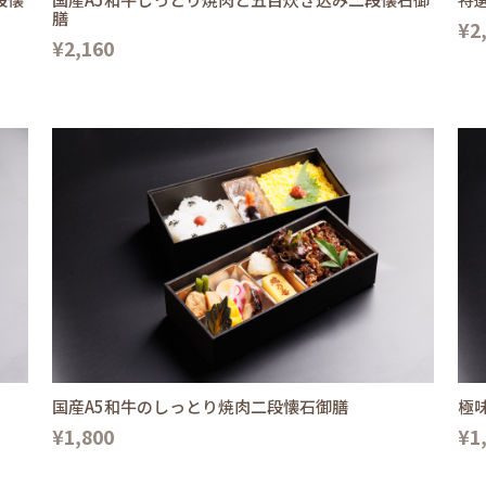
膳
¥2
¥2,160
国産A5和牛のしっとり焼肉二段懐石御膳
極
¥1,800
¥1