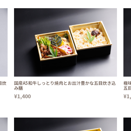
目炊
国産A5和牛しっとり焼肉とお出汁豊かな五目炊き込
極
み膳
五
¥1,400
¥1