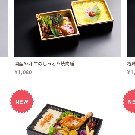
国産A5和牛のしっとり焼肉膳
極
¥1,080
¥1