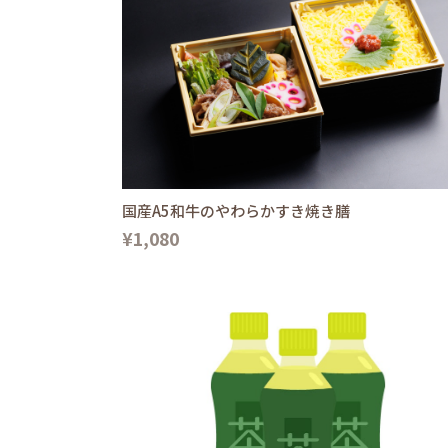
国産A5和牛のやわらかすき焼き膳
¥1,080