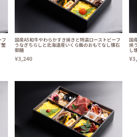
ーフ
国産A5和牛やわらかすき焼きと特選ローストビーフ
国
イ蟹
うなぎちらしと北海道産いくら飯のおもてなし懐石
焼
御膳
し
¥3,240
¥3