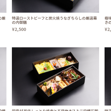
の厳
特選ローストビーフと炭火焼うなぎちらしの厳選幕
極
の内御膳
き
¥2,500
¥2
段懐
国産A5和牛しっとり焼肉と五目炊き込み二段懐石御
特