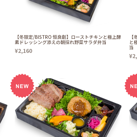
【冬限定/BISTRO 恒良創】ローストチキンと極上酵
【冬
素ドレッシング添えの朝採れ野菜サラダ弁当
と
当
¥2,160
¥2