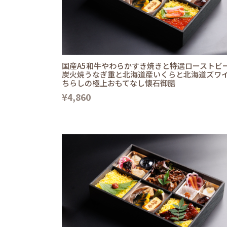
国産A5和牛やわらかすき焼きと特選ローストビ
炭火焼うなぎ重と北海道産いくらと北海道ズワ
ちらしの極上おもてなし懐石御膳
¥4,860