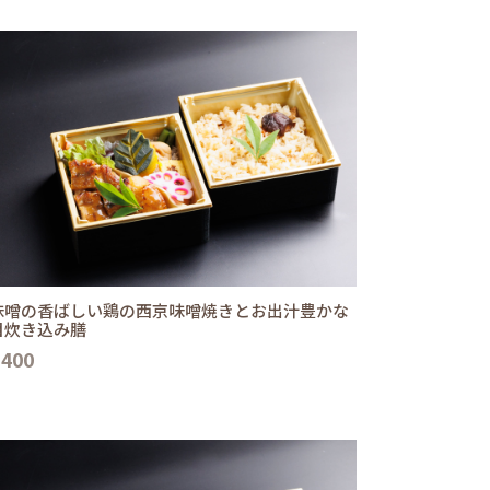
味噌の香ばしい鶏の西京味噌焼きとお出汁豊かな
目炊き込み膳
,400