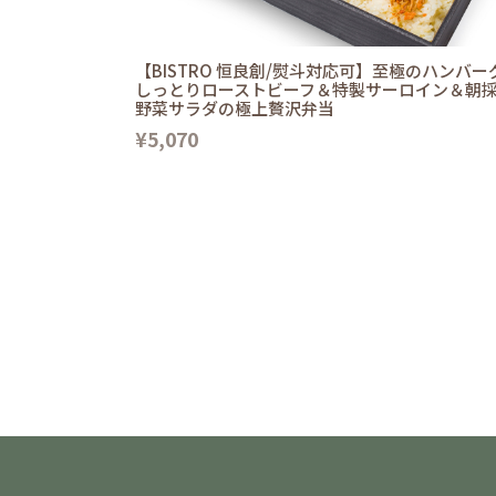
【BISTRO 恒良創/熨斗対応可】至極のハンバー
しっとりローストビーフ＆特製サーロイン＆朝
野菜サラダの極上贅沢弁当
¥5,070