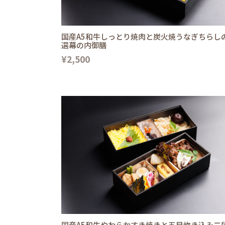
国産A5和牛しっとり焼肉と炭火焼うなぎちらし
選幕の内御膳
¥2,500
国産A5和牛やわらかすき焼きと五目炊き込み二