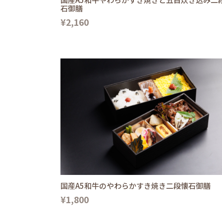
石御膳
¥2,160
国産A5和牛のやわらかすき焼き二段懐石御膳
¥1,800