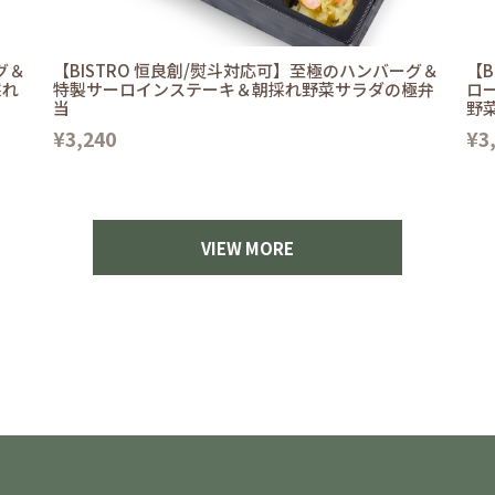
グ＆
【BISTRO 恒良創/熨斗対応可】至極のハンバーグ＆
【B
採れ
特製サーロインステーキ＆朝採れ野菜サラダの極弁
ロ
当
野
¥3,240
¥3
VIEW MORE