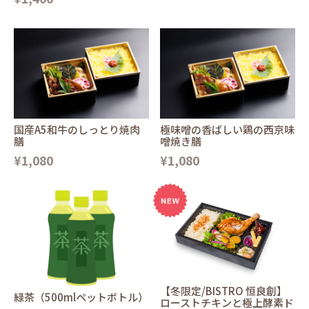
国産A5和牛のしっとり焼肉
極味噌の香ばしい鶏の西京味
膳
噌焼き膳
¥1,080
¥1,080
【冬限定/BISTRO 恒良創】
緑茶（500mlペットボトル）
ローストチキンと極上酵素ド