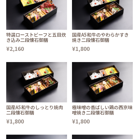
特選ローストビーフと五目炊
国産A5和牛のやわらかすき
き込み二段懐石御膳
焼き二段懐石御膳
¥2,160
¥1,800
国産A5和牛のしっとり焼肉
極味噌の香ばしい鶏の西京味
二段懐石御膳
噌焼き二段懐石御膳
¥1,800
¥1,800