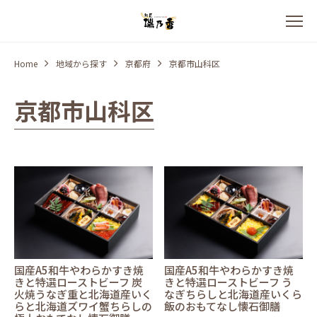
Home
地域から探す
京都府
京都市山科区
京都市山科区
国産A5和牛やわらかすき焼
国産A5和牛やわらかすき焼
きと特選ローストビーフ 炭
きと特選ローストビーフ う
火焼うなぎ重と北海道産いく
なぎちらしと北海道産いくら
らと北海道ズワイ蟹ちらしの
飯のおもてなし懐石御膳