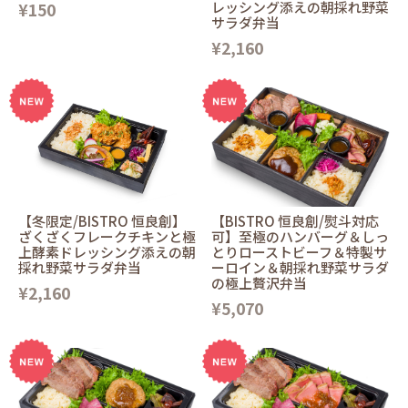
¥150
レッシング添えの朝採れ野菜
サラダ弁当
¥2,160
【冬限定/BISTRO 恒良創】
【BISTRO 恒良創/熨斗対応
ざくざくフレークチキンと極
可】至極のハンバーグ＆しっ
上酵素ドレッシング添えの朝
とりローストビーフ＆特製サ
採れ野菜サラダ弁当
ーロイン＆朝採れ野菜サラダ
の極上贅沢弁当
¥2,160
¥5,070