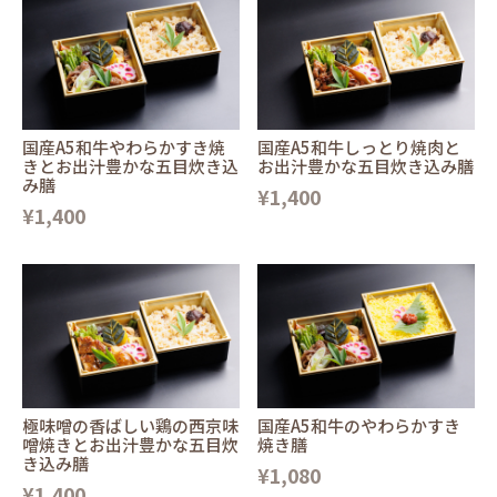
国産A5和牛やわらかすき焼
国産A5和牛しっとり焼肉と
きとお出汁豊かな五目炊き込
お出汁豊かな五目炊き込み膳
み膳
¥1,400
¥1,400
極味噌の香ばしい鶏の西京味
国産A5和牛のやわらかすき
噌焼きとお出汁豊かな五目炊
焼き膳
き込み膳
¥1,080
¥1,400