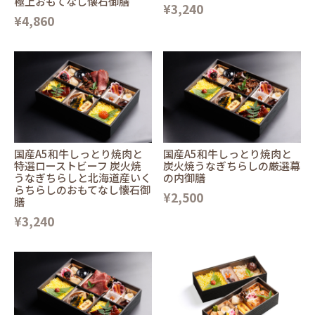
極上おもてなし懐石御膳
¥3,240
¥4,860
国産A5和牛しっとり焼肉と
国産A5和牛しっとり焼肉と
特選ローストビーフ 炭火焼
炭火焼うなぎちらしの厳選幕
うなぎちらしと北海道産いく
の内御膳
らちらしのおもてなし懐石御
¥2,500
膳
¥3,240