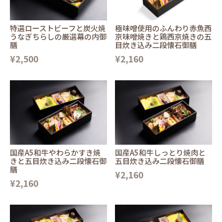
特選ローストビーフと炭火焼
極味噌使用のふんわり赤魚西
うなぎちらしの厳選幕の内御
京味噌焼きと鶏西京焼きの五
膳
目炊き込み二段懐石御膳
¥2,500
¥2,160
国産A5和牛やわらかすき焼
国産A5和牛しっとり焼肉と
きと五目炊き込み二段懐石御
五目炊き込み二段懐石御膳
膳
¥2,160
¥2,160