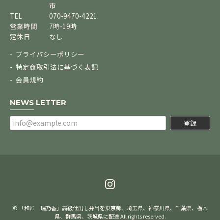
市
TEL
070-9470-4221
営業時間
7時-19時
定休日
なし
プライバシーポリシー
特定商取引法に基づく表記
会員規約
NEWS LETTER
登録
© 「和匠 瑞乃香」高級仕出し弁当を東京都、埼玉県、神奈川県、千葉県、栃木
県、群馬県、茨城県に配達 All rights reserved.