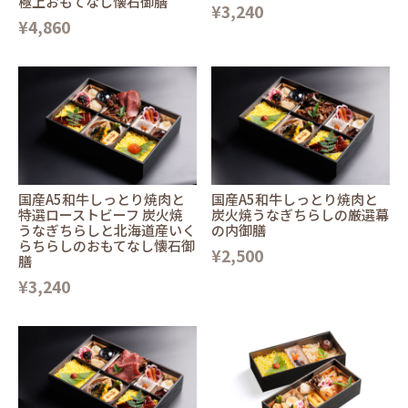
極上おもてなし懐石御膳
¥3,240
¥4,860
国産A5和牛しっとり焼肉と
国産A5和牛しっとり焼肉と
特選ローストビーフ 炭火焼
炭火焼うなぎちらしの厳選幕
うなぎちらしと北海道産いく
の内御膳
らちらしのおもてなし懐石御
¥2,500
膳
¥3,240