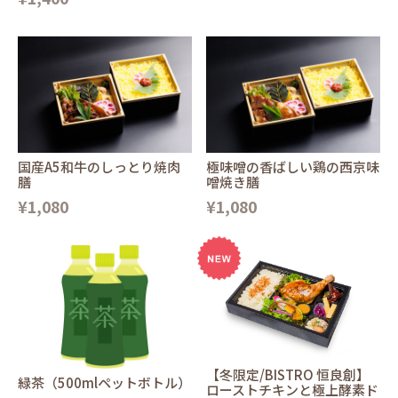
国産A5和牛のしっとり焼肉
極味噌の香ばしい鶏の西京味
膳
噌焼き膳
¥1,080
¥1,080
【冬限定/BISTRO 恒良創】
緑茶（500mlペットボトル）
ローストチキンと極上酵素ド