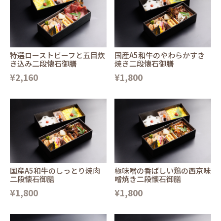
特選ローストビーフと五目炊
国産A5和牛のやわらかすき
き込み二段懐石御膳
焼き二段懐石御膳
¥2,160
¥1,800
国産A5和牛のしっとり焼肉
極味噌の香ばしい鶏の西京味
二段懐石御膳
噌焼き二段懐石御膳
¥1,800
¥1,800