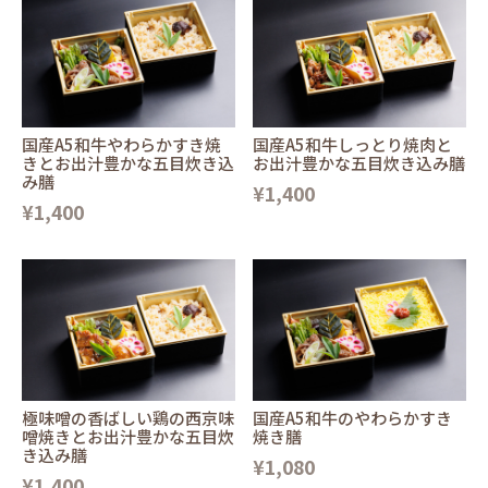
国産A5和牛やわらかすき焼
国産A5和牛しっとり焼肉と
きとお出汁豊かな五目炊き込
お出汁豊かな五目炊き込み膳
み膳
¥1,400
¥1,400
極味噌の香ばしい鶏の西京味
国産A5和牛のやわらかすき
噌焼きとお出汁豊かな五目炊
焼き膳
き込み膳
¥1,080
¥1,400