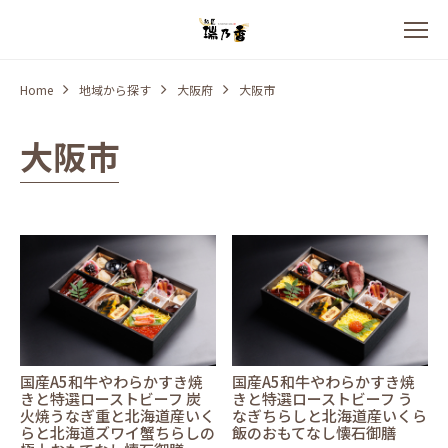
Home
地域から探す
大阪府
大阪市
大阪市
国産A5和牛やわらかすき焼
国産A5和牛やわらかすき焼
きと特選ローストビーフ 炭
きと特選ローストビーフ う
火焼うなぎ重と北海道産いく
なぎちらしと北海道産いくら
らと北海道ズワイ蟹ちらしの
飯のおもてなし懐石御膳