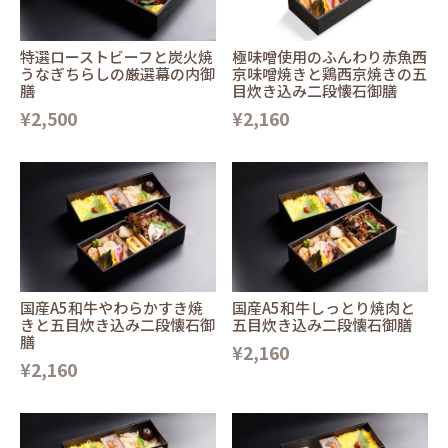
特選ローストビーフと炭火焼
極味噌使用のふんわり赤魚西
うなぎちらしの厳選幕の内御
京味噌焼きと鶏西京焼きの五
膳
目炊き込み二段懐石御膳
¥2,500
¥2,160
国産A5和牛やわらかすき焼
国産A5和牛しっとり焼肉と
きと五目炊き込み二段懐石御
五目炊き込み二段懐石御膳
膳
¥2,160
¥2,160