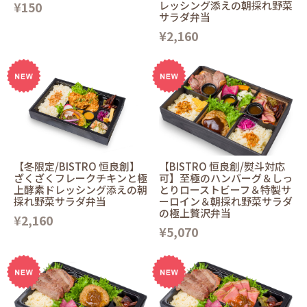
¥150
レッシング添えの朝採れ野菜
サラダ弁当
¥2,160
【冬限定/BISTRO 恒良創】
【BISTRO 恒良創/熨斗対応
ざくざくフレークチキンと極
可】至極のハンバーグ＆しっ
上酵素ドレッシング添えの朝
とりローストビーフ＆特製サ
採れ野菜サラダ弁当
ーロイン＆朝採れ野菜サラダ
の極上贅沢弁当
¥2,160
¥5,070