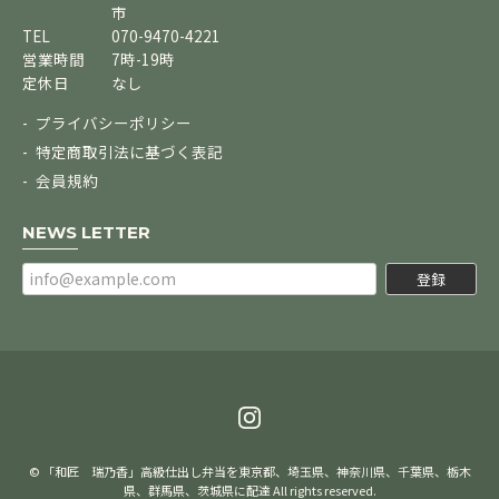
市
TEL
070-9470-4221
営業時間
7時-19時
定休日
なし
プライバシーポリシー
特定商取引法に基づく表記
会員規約
NEWS LETTER
登録
© 「和匠 瑞乃香」高級仕出し弁当を東京都、埼玉県、神奈川県、千葉県、栃木
県、群馬県、茨城県に配達 All rights reserved.