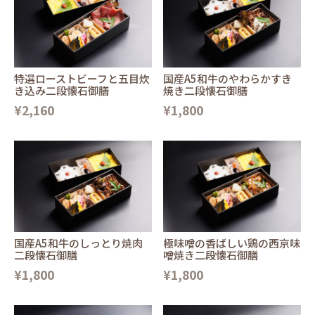
特選ローストビーフと五目炊
国産A5和牛のやわらかすき
き込み二段懐石御膳
焼き二段懐石御膳
¥2,160
¥1,800
国産A5和牛のしっとり焼肉
極味噌の香ばしい鶏の西京味
二段懐石御膳
噌焼き二段懐石御膳
¥1,800
¥1,800