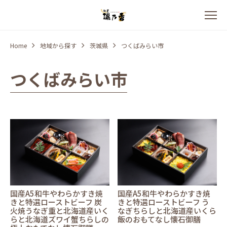
Home
地域から探す
茨城県
つくばみらい市
つくばみらい市
国産A5和牛やわらかすき焼
国産A5和牛やわらかすき焼
きと特選ローストビーフ 炭
きと特選ローストビーフ う
火焼うなぎ重と北海道産いく
なぎちらしと北海道産いくら
らと北海道ズワイ蟹ちらしの
飯のおもてなし懐石御膳