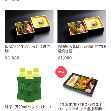
国産A5和牛のしっとり焼肉
極味噌の香ばしい鶏の西京味
膳
噌焼き膳
¥1,080
¥1,080
【冬限定/BISTRO 恒良創】
緑茶（500mlペットボトル）
ローストチキンと極上酵素ド