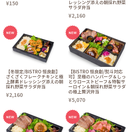
¥150
レッシング添えの朝採れ野菜
サラダ弁当
¥2,160
【冬限定/BISTRO 恒良創】
【BISTRO 恒良創/熨斗対応
ざくざくフレークチキンと極
可】至極のハンバーグ＆しっ
上酵素ドレッシング添えの朝
とりローストビーフ＆特製サ
採れ野菜サラダ弁当
ーロイン＆朝採れ野菜サラダ
の極上贅沢弁当
¥2,160
¥5,070