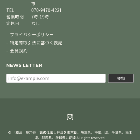
市
TEL
070-9470-4221
営業時間
7時-19時
定休日
なし
プライバシーポリシー
特定商取引法に基づく表記
会員規約
NEWS LETTER
登録
© 「和匠 瑞乃香」高級仕出し弁当を東京都、埼玉県、神奈川県、千葉県、栃木
県、群馬県、茨城県に配達 All rights reserved.