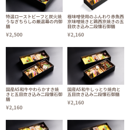
特選ローストビーフと炭火焼
極味噌使用のふんわり赤魚西
うなぎちらしの厳選幕の内御
京味噌焼きと鶏西京焼きの五
膳
目炊き込み二段懐石御膳
¥2,500
¥2,160
国産A5和牛やわらかすき焼
国産A5和牛しっとり焼肉と
きと五目炊き込み二段懐石御
五目炊き込み二段懐石御膳
膳
¥2,160
¥2,160