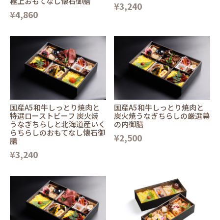
極上おもてなし懐石御膳
¥3,240
¥4,860
国産A5和牛しっとり焼肉と
国産A5和牛しっとり焼肉と
特選ローストビーフ 炭火焼
炭火焼うなぎちらしの厳選幕
うなぎちらしと北海道産いく
の内御膳
らちらしのおもてなし懐石御
¥2,500
膳
¥3,240