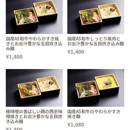
国産A5和牛やわらかすき焼
国産A5和牛しっとり焼肉と
きとお出汁豊かな五目炊き込
お出汁豊かな五目炊き込み膳
み膳
¥1,400
¥1,400
極味噌の香ばしい鶏の西京味
国産A5和牛のやわらかすき
噌焼きとお出汁豊かな五目炊
焼き膳
き込み膳
¥1,080
¥1,400