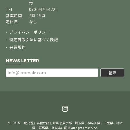
市
TEL
070-9470-4221
営業時間
7時-19時
定休日
なし
プライバシーポリシー
特定商取引法に基づく表記
会員規約
NEWS LETTER
登録
© 「和匠 瑞乃香」高級仕出し弁当を東京都、埼玉県、神奈川県、千葉県、栃木
県、群馬県、茨城県に配達 All rights reserved.