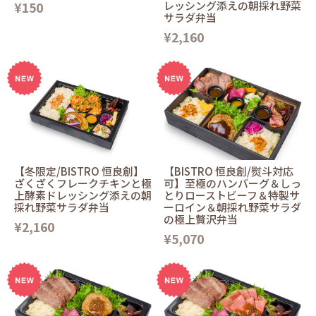
¥150
レッシング添えの朝採れ野菜
サラダ弁当
¥2,160
【冬限定/BISTRO 恒良創】
【BISTRO 恒良創/熨斗対応
ざくざくフレークチキンと極
可】至極のハンバーグ＆しっ
上酵素ドレッシング添えの朝
とりローストビーフ＆特製サ
採れ野菜サラダ弁当
ーロイン＆朝採れ野菜サラダ
の極上贅沢弁当
¥2,160
¥5,070