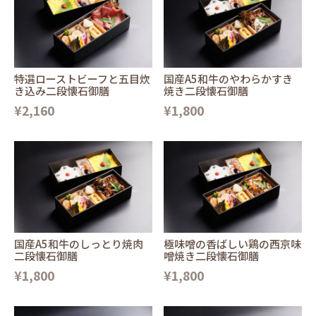
特選ローストビーフと五目炊
国産A5和牛のやわらかすき
き込み二段懐石御膳
焼き二段懐石御膳
¥2,160
¥1,800
国産A5和牛のしっとり焼肉
極味噌の香ばしい鶏の西京味
二段懐石御膳
噌焼き二段懐石御膳
¥1,800
¥1,800