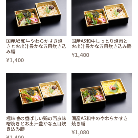
国産A5和牛やわらかすき焼
国産A5和牛しっとり焼肉と
きとお出汁豊かな五目炊き込
お出汁豊かな五目炊き込み膳
み膳
¥1,400
¥1,400
極味噌の香ばしい鶏の西京味
国産A5和牛のやわらかすき
噌焼きとお出汁豊かな五目炊
焼き膳
き込み膳
¥1,080
¥1,400