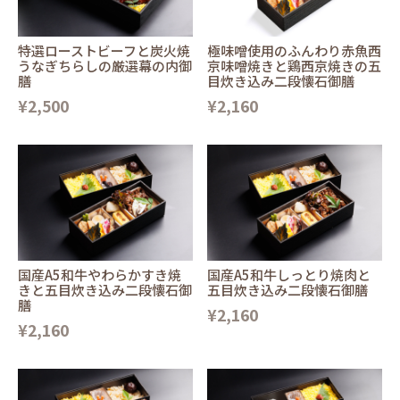
特選ローストビーフと炭火焼
極味噌使用のふんわり赤魚西
うなぎちらしの厳選幕の内御
京味噌焼きと鶏西京焼きの五
膳
目炊き込み二段懐石御膳
¥2,500
¥2,160
国産A5和牛やわらかすき焼
国産A5和牛しっとり焼肉と
きと五目炊き込み二段懐石御
五目炊き込み二段懐石御膳
膳
¥2,160
¥2,160