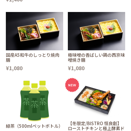
国産A5和牛のしっとり焼肉
極味噌の香ばしい鶏の西京味
膳
噌焼き膳
¥1,080
¥1,080
【冬限定/BISTRO 恒良創】
緑茶（500mlペットボトル）
ローストチキンと極上酵素ド