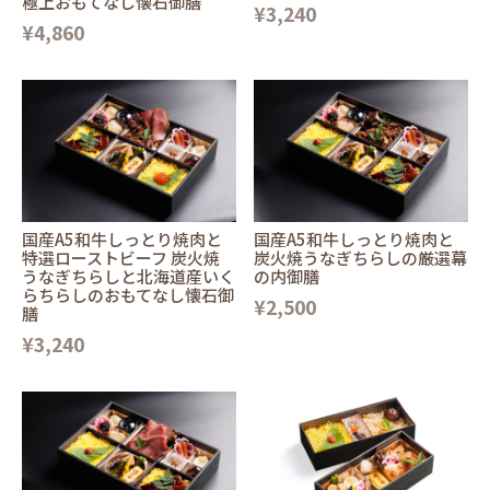
極上おもてなし懐石御膳
¥3,240
¥4,860
国産A5和牛しっとり焼肉と
国産A5和牛しっとり焼肉と
特選ローストビーフ 炭火焼
炭火焼うなぎちらしの厳選幕
うなぎちらしと北海道産いく
の内御膳
らちらしのおもてなし懐石御
¥2,500
膳
¥3,240