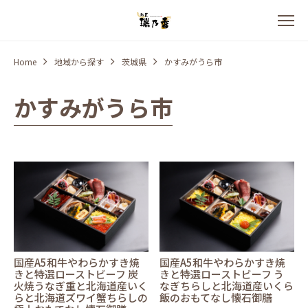
Home
地域から探す
茨城県
かすみがうら市
かすみがうら市
国産A5和牛やわらかすき焼
国産A5和牛やわらかすき焼
きと特選ローストビーフ 炭
きと特選ローストビーフ う
火焼うなぎ重と北海道産いく
なぎちらしと北海道産いくら
らと北海道ズワイ蟹ちらしの
飯のおもてなし懐石御膳