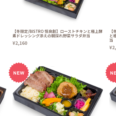
【冬限定/BISTRO 恒良創】ローストチキンと極上酵
【冬
素ドレッシング添えの朝採れ野菜サラダ弁当
と
当
¥2,160
¥2