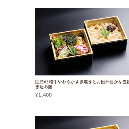
国産A5和牛やわらかすき焼きとお出汁豊かな五
き込み膳
¥1,400