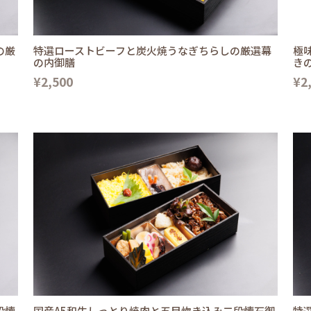
の厳
特選ローストビーフと炭火焼うなぎちらしの厳選幕
極
の内御膳
き
¥2,500
¥2
段懐
国産A5和牛しっとり焼肉と五目炊き込み二段懐石御
特