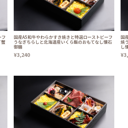
ーフ
国産A5和牛やわらかすき焼きと特選ローストビーフ
国
イ蟹
うなぎちらしと北海道産いくら飯のおもてなし懐石
焼
御膳
し
¥3,240
¥3