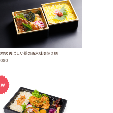
味噌の香ばしい鶏の西京味噌焼き膳
,080