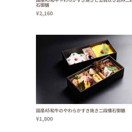
石御膳
¥2,160
国産A5和牛のやわらかすき焼き二段懐石御膳
¥1,800