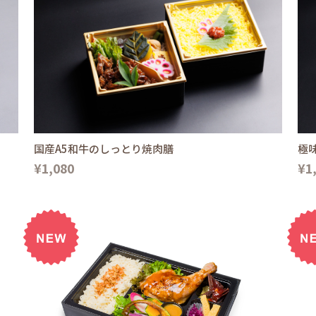
国産A5和牛のしっとり焼肉膳
極
¥1,080
¥1