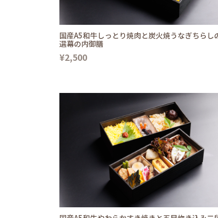
国産A5和牛しっとり焼肉と炭火焼うなぎちらし
選幕の内御膳
¥2,500
国産A5和牛やわらかすき焼きと五目炊き込み二