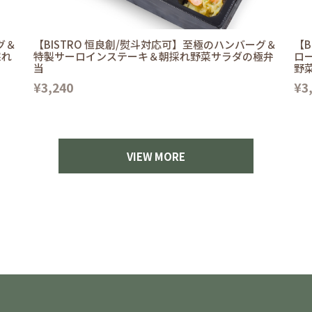
グ＆
【BISTRO 恒良創/熨斗対応可】至極のハンバーグ＆
【B
採れ
特製サーロインステーキ＆朝採れ野菜サラダの極弁
ロ
当
野
¥3,240
¥3
VIEW MORE