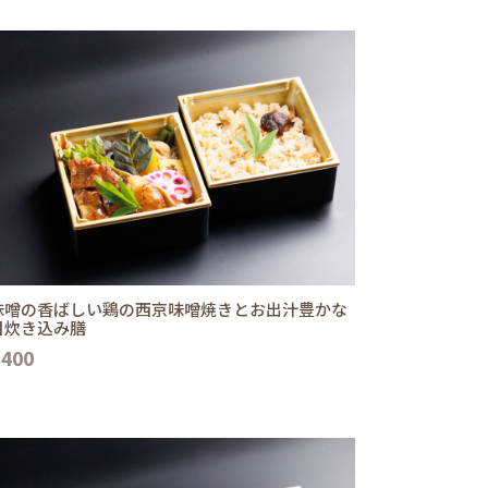
味噌の香ばしい鶏の西京味噌焼きとお出汁豊かな
目炊き込み膳
,400