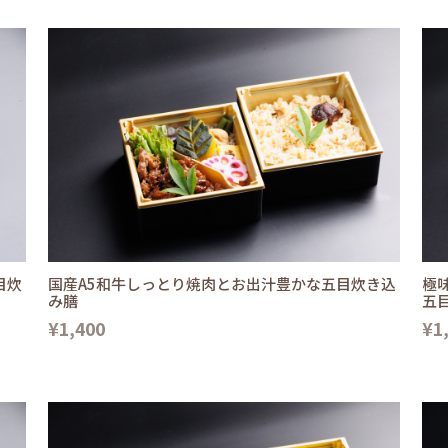
目炊
国産A5和牛しっとり焼肉とお出汁豊かな五目炊き込
極
み膳
五
¥1,400
¥1