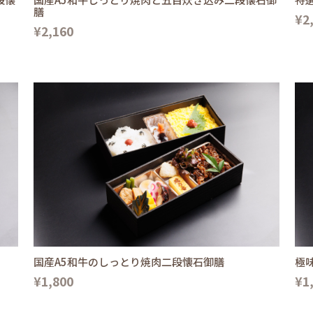
膳
¥2
¥2,160
国産A5和牛のしっとり焼肉二段懐石御膳
極
¥1,800
¥1