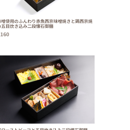
味噌使用のふんわり赤魚西京味噌焼きと鶏西京焼
の五目炊き込み二段懐石御膳
,160
選ローストビーフと五目炊き込み二段懐石御膳