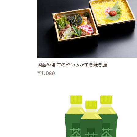
国産A5和牛のやわらかすき焼き膳
¥1,080