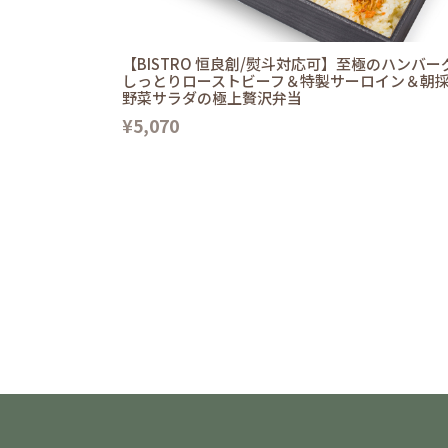
【BISTRO 恒良創/熨斗対応可】至極のハンバー
しっとりローストビーフ＆特製サーロイン＆朝
野菜サラダの極上贅沢弁当
¥5,070