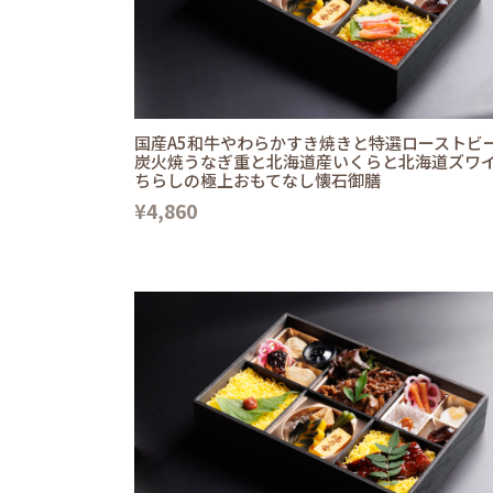
国産A5和牛やわらかすき焼きと特選ローストビ
炭火焼うなぎ重と北海道産いくらと北海道ズワ
ちらしの極上おもてなし懐石御膳
¥4,860