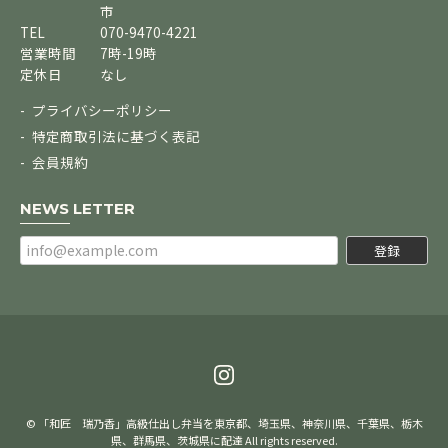
市
TEL
070-9470-4221
営業時間
7時-19時
定休日
なし
プライバシーポリシー
特定商取引法に基づく表記
会員規約
NEWS LETTER
登録
© 「和匠 瑞乃香」高級仕出し弁当を東京都、埼玉県、神奈川県、千葉県、栃木
県、群馬県、茨城県に配達 All rights reserved.