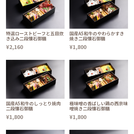
特選ローストビーフと五目炊
国産A5和牛のやわらかすき
き込み二段懐石御膳
焼き二段懐石御膳
¥2,160
¥1,800
国産A5和牛のしっとり焼肉
極味噌の香ばしい鶏の西京味
二段懐石御膳
噌焼き二段懐石御膳
¥1,800
¥1,800