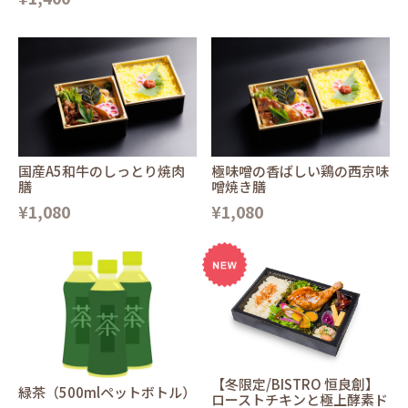
国産A5和牛のしっとり焼肉
極味噌の香ばしい鶏の西京味
膳
噌焼き膳
¥1,080
¥1,080
【冬限定/BISTRO 恒良創】
緑茶（500mlペットボトル）
ローストチキンと極上酵素ド