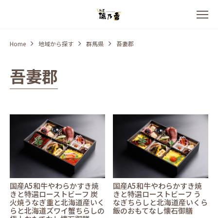
Home
地域から探す
群馬県
吾妻郡
吾妻郡
国産A5和牛やわらかすき焼
国産A5和牛やわらかすき焼
きと特選ローストビーフ 炭
きと特選ローストビーフ う
火焼うなぎ重と北海道産いく
なぎちらしと北海道産いくら
らと北海道ズワイ蟹ちらしの
飯のおもてなし懐石御膳