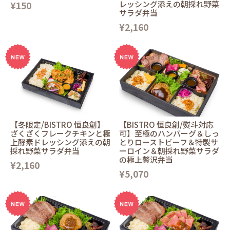
¥150
レッシング添えの朝採れ野菜
サラダ弁当
¥2,160
【冬限定/BISTRO 恒良創】
【BISTRO 恒良創/熨斗対応
ざくざくフレークチキンと極
可】至極のハンバーグ＆しっ
上酵素ドレッシング添えの朝
とりローストビーフ＆特製サ
採れ野菜サラダ弁当
ーロイン＆朝採れ野菜サラダ
の極上贅沢弁当
¥2,160
¥5,070