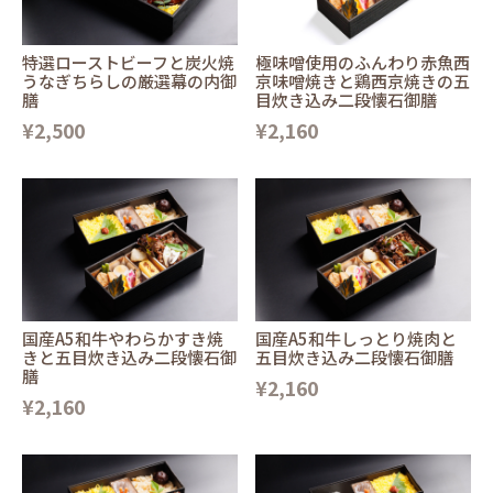
特選ローストビーフと炭火焼
極味噌使用のふんわり赤魚西
うなぎちらしの厳選幕の内御
京味噌焼きと鶏西京焼きの五
膳
目炊き込み二段懐石御膳
¥2,500
¥2,160
国産A5和牛やわらかすき焼
国産A5和牛しっとり焼肉と
きと五目炊き込み二段懐石御
五目炊き込み二段懐石御膳
膳
¥2,160
¥2,160