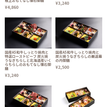
極上おもてなし懐石御膳
¥3,240
¥4,860
国産A5和牛しっとり焼肉と
国産A5和牛しっとり焼肉と
特選ローストビーフ 炭火焼
炭火焼うなぎちらしの厳選幕
うなぎちらしと北海道産いく
の内御膳
らちらしのおもてなし懐石御
¥2,500
膳
¥3,240