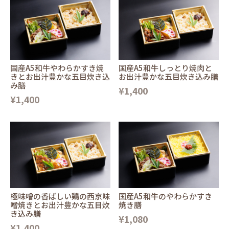
国産A5和牛やわらかすき焼
国産A5和牛しっとり焼肉と
きとお出汁豊かな五目炊き込
お出汁豊かな五目炊き込み膳
み膳
¥1,400
¥1,400
極味噌の香ばしい鶏の西京味
国産A5和牛のやわらかすき
噌焼きとお出汁豊かな五目炊
焼き膳
き込み膳
¥1,080
¥1,400