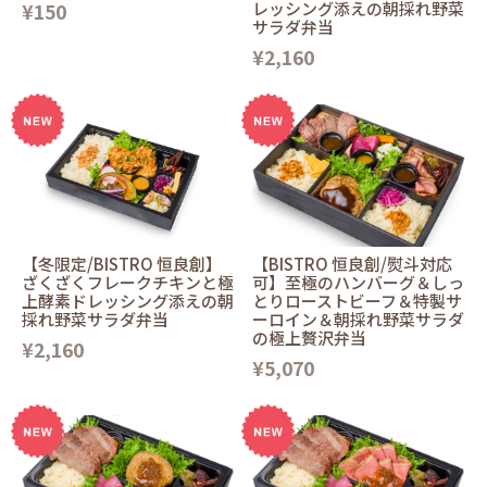
¥150
レッシング添えの朝採れ野菜
サラダ弁当
¥2,160
【冬限定/BISTRO 恒良創】
【BISTRO 恒良創/熨斗対応
ざくざくフレークチキンと極
可】至極のハンバーグ＆しっ
上酵素ドレッシング添えの朝
とりローストビーフ＆特製サ
採れ野菜サラダ弁当
ーロイン＆朝採れ野菜サラダ
の極上贅沢弁当
¥2,160
¥5,070