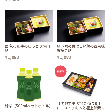
国産A5和牛のしっとり焼肉
極味噌の香ばしい鶏の西京味
膳
噌焼き膳
¥1,080
¥1,080
【冬限定/BISTRO 恒良創】
緑茶（500mlペットボトル）
ローストチキンと極上酵素ド