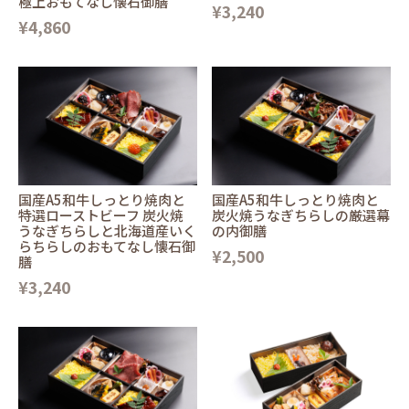
極上おもてなし懐石御膳
¥3,240
¥4,860
国産A5和牛しっとり焼肉と
国産A5和牛しっとり焼肉と
特選ローストビーフ 炭火焼
炭火焼うなぎちらしの厳選幕
うなぎちらしと北海道産いく
の内御膳
らちらしのおもてなし懐石御
¥2,500
膳
¥3,240