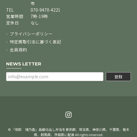
市
TEL
070-9470-4221
営業時間
7時-19時
定休日
なし
プライバシーポリシー
特定商取引法に基づく表記
会員規約
NEWS LETTER
登録
© 「和匠 瑞乃香」高級仕出し弁当を東京都、埼玉県、神奈川県、千葉県、栃木
県、群馬県、茨城県に配達 All rights reserved.