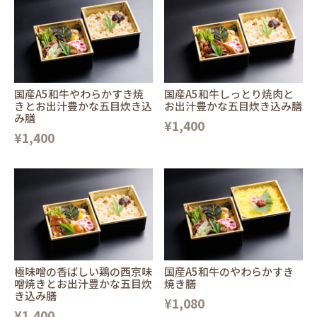
国産A5和牛やわらかすき焼
国産A5和牛しっとり焼肉と
きとお出汁豊かな五目炊き込
お出汁豊かな五目炊き込み膳
み膳
¥1,400
¥1,400
極味噌の香ばしい鶏の西京味
国産A5和牛のやわらかすき
噌焼きとお出汁豊かな五目炊
焼き膳
き込み膳
¥1,080
¥1,400