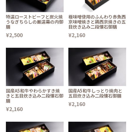
特選ローストビーフと炭火焼
極味噌使用のふんわり赤魚西
うなぎちらしの厳選幕の内御
京味噌焼きと鶏西京焼きの五
膳
目炊き込み二段懐石御膳
¥2,500
¥2,160
国産A5和牛やわらかすき焼
国産A5和牛しっとり焼肉と
きと五目炊き込み二段懐石御
五目炊き込み二段懐石御膳
膳
¥2,160
¥2,160