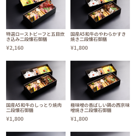
特選ローストビーフと五目炊
国産A5和牛のやわらかすき
き込み二段懐石御膳
焼き二段懐石御膳
¥2,160
¥1,800
国産A5和牛のしっとり焼肉
極味噌の香ばしい鶏の西京味
二段懐石御膳
噌焼き二段懐石御膳
¥1,800
¥1,800