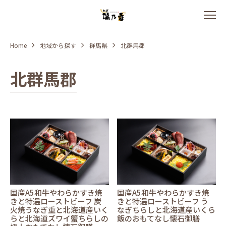
Home
地域から探す
群馬県
北群馬郡
北群馬郡
国産A5和牛やわらかすき焼
国産A5和牛やわらかすき焼
きと特選ローストビーフ 炭
きと特選ローストビーフ う
火焼うなぎ重と北海道産いく
なぎちらしと北海道産いくら
らと北海道ズワイ蟹ちらしの
飯のおもてなし懐石御膳