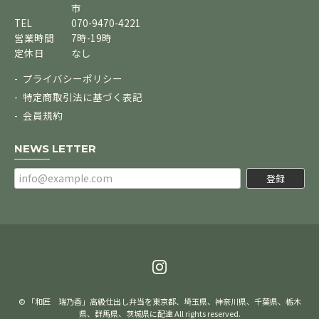
市
TEL
070-9470-4221
営業時間
7時-19時
定休日
なし
プライバシーポリシー
特定商取引法に基づく表記
会員規約
NEWS LETTER
登録
© 「和匠 瑞乃香」高級仕出し弁当を東京都、埼玉県、神奈川県、千葉県、栃木
県、群馬県、茨城県に配達 All rights reserved.