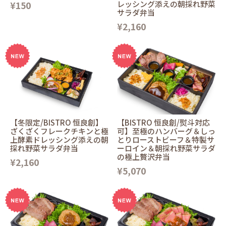
¥150
レッシング添えの朝採れ野菜
サラダ弁当
¥2,160
【冬限定/BISTRO 恒良創】
【BISTRO 恒良創/熨斗対応
ざくざくフレークチキンと極
可】至極のハンバーグ＆しっ
上酵素ドレッシング添えの朝
とりローストビーフ＆特製サ
採れ野菜サラダ弁当
ーロイン＆朝採れ野菜サラダ
の極上贅沢弁当
¥2,160
¥5,070