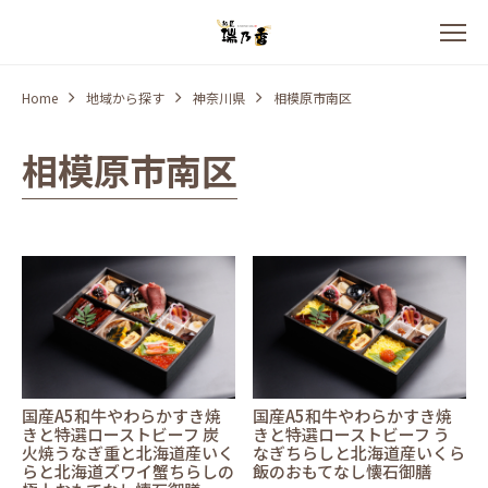
Home
地域から探す
神奈川県
相模原市南区
相模原市南区
国産A5和牛やわらかすき焼
国産A5和牛やわらかすき焼
きと特選ローストビーフ 炭
きと特選ローストビーフ う
火焼うなぎ重と北海道産いく
なぎちらしと北海道産いくら
らと北海道ズワイ蟹ちらしの
飯のおもてなし懐石御膳