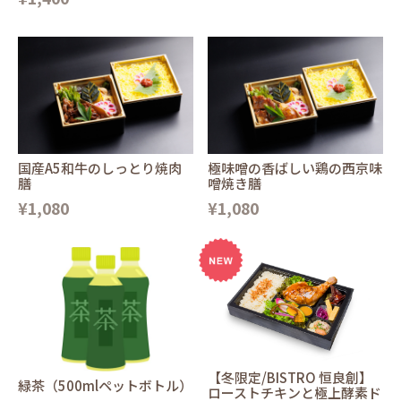
国産A5和牛のしっとり焼肉
極味噌の香ばしい鶏の西京味
膳
噌焼き膳
¥1,080
¥1,080
【冬限定/BISTRO 恒良創】
緑茶（500mlペットボトル）
ローストチキンと極上酵素ド