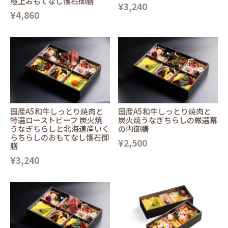
極上おもてなし懐石御膳
¥3,240
¥4,860
国産A5和牛しっとり焼肉と
国産A5和牛しっとり焼肉と
特選ローストビーフ 炭火焼
炭火焼うなぎちらしの厳選幕
うなぎちらしと北海道産いく
の内御膳
らちらしのおもてなし懐石御
¥2,500
膳
¥3,240