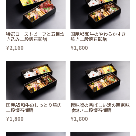
特選ローストビーフと五目炊
国産A5和牛のやわらかすき
き込み二段懐石御膳
焼き二段懐石御膳
¥2,160
¥1,800
国産A5和牛のしっとり焼肉
極味噌の香ばしい鶏の西京味
二段懐石御膳
噌焼き二段懐石御膳
¥1,800
¥1,800