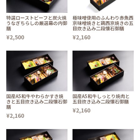
特選ローストビーフと炭火焼
極味噌使用のふんわり赤魚西
うなぎちらしの厳選幕の内御
京味噌焼きと鶏西京焼きの五
膳
目炊き込み二段懐石御膳
¥2,500
¥2,160
国産A5和牛やわらかすき焼
国産A5和牛しっとり焼肉と
きと五目炊き込み二段懐石御
五目炊き込み二段懐石御膳
膳
¥2,160
¥2,160