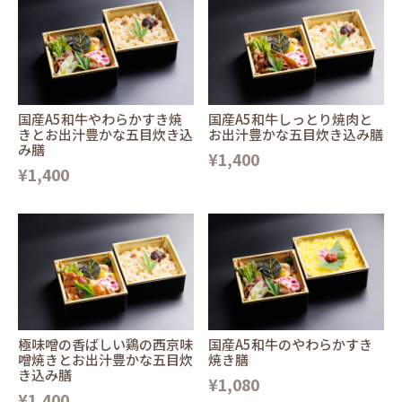
国産A5和牛やわらかすき焼
国産A5和牛しっとり焼肉と
きとお出汁豊かな五目炊き込
お出汁豊かな五目炊き込み膳
み膳
¥1,400
¥1,400
極味噌の香ばしい鶏の西京味
国産A5和牛のやわらかすき
噌焼きとお出汁豊かな五目炊
焼き膳
き込み膳
¥1,080
¥1,400