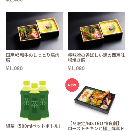
国産A5和牛のしっとり焼肉
極味噌の香ばしい鶏の西京味
膳
噌焼き膳
¥1,080
¥1,080
【冬限定/BISTRO 恒良創】
緑茶（500mlペットボトル）
ローストチキンと極上酵素ド