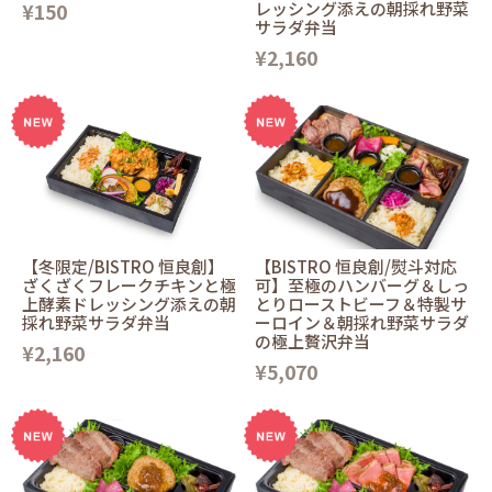
¥150
レッシング添えの朝採れ野菜
サラダ弁当
¥2,160
【冬限定/BISTRO 恒良創】
【BISTRO 恒良創/熨斗対応
ざくざくフレークチキンと極
可】至極のハンバーグ＆しっ
上酵素ドレッシング添えの朝
とりローストビーフ＆特製サ
採れ野菜サラダ弁当
ーロイン＆朝採れ野菜サラダ
の極上贅沢弁当
¥2,160
¥5,070