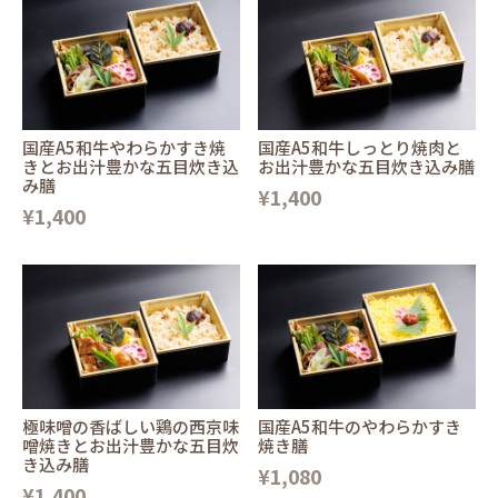
国産A5和牛やわらかすき焼
国産A5和牛しっとり焼肉と
きとお出汁豊かな五目炊き込
お出汁豊かな五目炊き込み膳
み膳
¥1,400
¥1,400
極味噌の香ばしい鶏の西京味
国産A5和牛のやわらかすき
噌焼きとお出汁豊かな五目炊
焼き膳
き込み膳
¥1,080
¥1,400