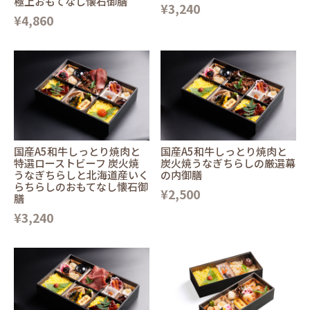
極上おもてなし懐石御膳
¥3,240
¥4,860
国産A5和牛しっとり焼肉と
国産A5和牛しっとり焼肉と
特選ローストビーフ 炭火焼
炭火焼うなぎちらしの厳選幕
うなぎちらしと北海道産いく
の内御膳
らちらしのおもてなし懐石御
¥2,500
膳
¥3,240