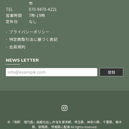
市
TEL
070-9470-4221
営業時間
7時-19時
定休日
なし
プライバシーポリシー
特定商取引法に基づく表記
会員規約
NEWS LETTER
登録
© 「和匠 瑞乃香」高級仕出し弁当を東京都、埼玉県、神奈川県、千葉県、栃木
県、群馬県、茨城県に配達 All rights reserved.