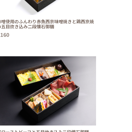
味噌使用のふんわり赤魚西京味噌焼きと鶏西京焼
の五目炊き込み二段懐石御膳
,160
選ローストビーフと五目炊き込み二段懐石御膳