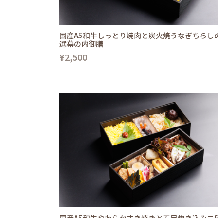
国産A5和牛しっとり焼肉と炭火焼うなぎちらし
選幕の内御膳
¥2,500
国産A5和牛やわらかすき焼きと五目炊き込み二