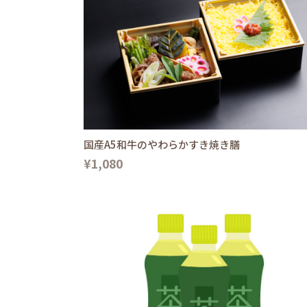
国産A5和牛のやわらかすき焼き膳
¥1,080