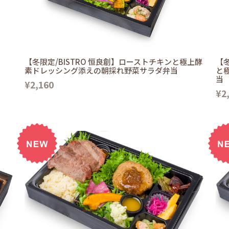
【冬限定/BISTRO 恒良創】ローストチキンと極上酵
【冬
素ドレッシング添えの朝採れ野菜サラダ弁当
と
当
¥2,160
¥2