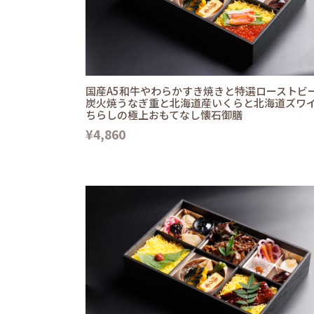
国産A5和牛やわらかすき焼きと特選ローストビ
炭火焼うなぎ重と北海道産いくらと北海道ズワ
ちらしの極上おもてなし懐石御膳
¥4,860