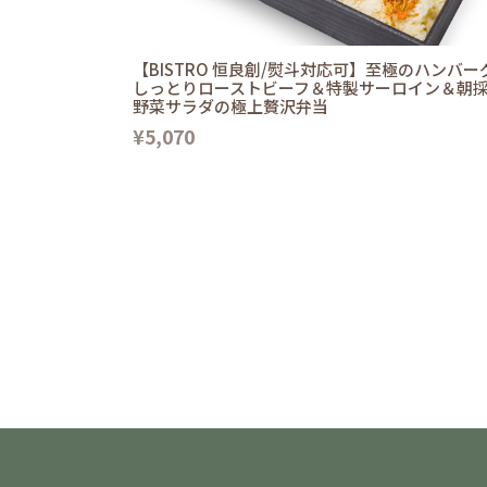
【BISTRO 恒良創/熨斗対応可】至極のハンバー
しっとりローストビーフ＆特製サーロイン＆朝
野菜サラダの極上贅沢弁当
¥5,070