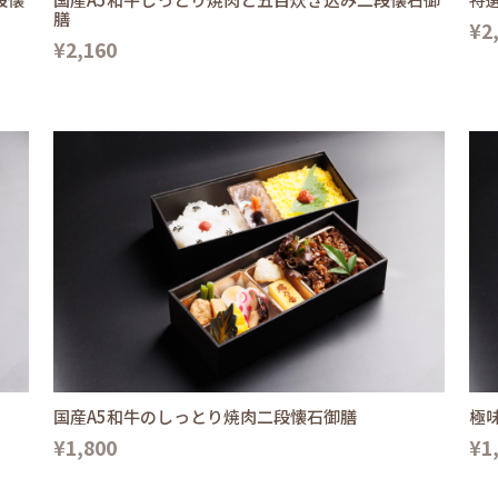
膳
¥2
¥2,160
国産A5和牛のしっとり焼肉二段懐石御膳
極
¥1,800
¥1