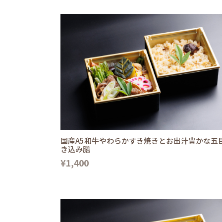
国産A5和牛やわらかすき焼きとお出汁豊かな五
き込み膳
¥1,400