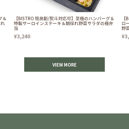
グ＆
【BISTRO 恒良創/熨斗対応可】至極のハンバーグ＆
【B
採れ
特製サーロインステーキ＆朝採れ野菜サラダの極弁
ロ
当
野
¥3,240
¥3
VIEW MORE