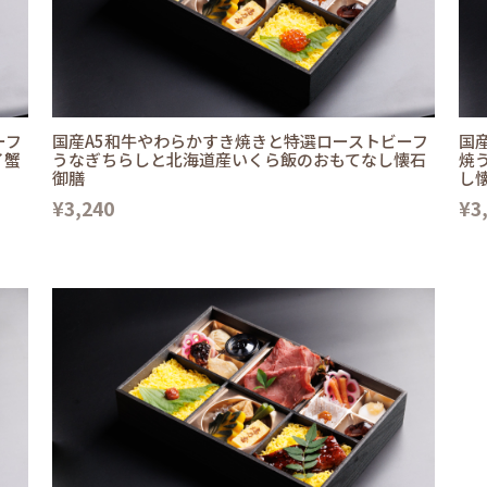
ーフ
国産A5和牛やわらかすき焼きと特選ローストビーフ
国
イ蟹
うなぎちらしと北海道産いくら飯のおもてなし懐石
焼
御膳
し
¥3,240
¥3