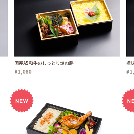
国産A5和牛のしっとり焼肉膳
極
¥1,080
¥1