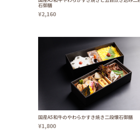
石御膳
¥2,160
国産A5和牛のやわらかすき焼き二段懐石御膳
¥1,800