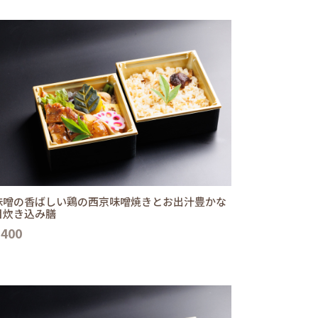
味噌の香ばしい鶏の西京味噌焼きとお出汁豊かな
目炊き込み膳
,400