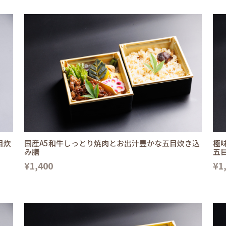
目炊
国産A5和牛しっとり焼肉とお出汁豊かな五目炊き込
極
み膳
五
¥1,400
¥1