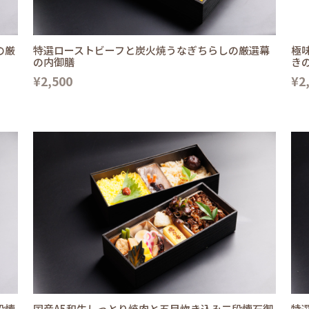
の厳
特選ローストビーフと炭火焼うなぎちらしの厳選幕
極
の内御膳
き
¥2,500
¥2
段懐
国産A5和牛しっとり焼肉と五目炊き込み二段懐石御
特