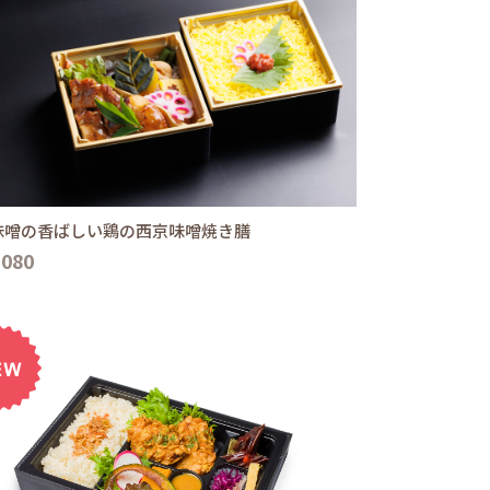
味噌の香ばしい鶏の西京味噌焼き膳
,080