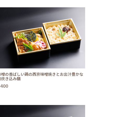
味噌の香ばしい鶏の西京味噌焼きとお出汁豊かな
目炊き込み膳
,400