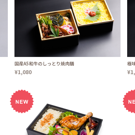
国産A5和牛のしっとり焼肉膳
極
¥1,080
¥1