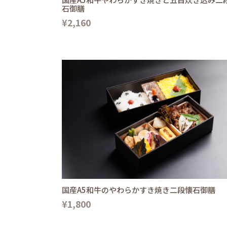
石御膳
¥2,160
国産A5和牛のやわらかすき焼き二段懐石御膳
¥1,800