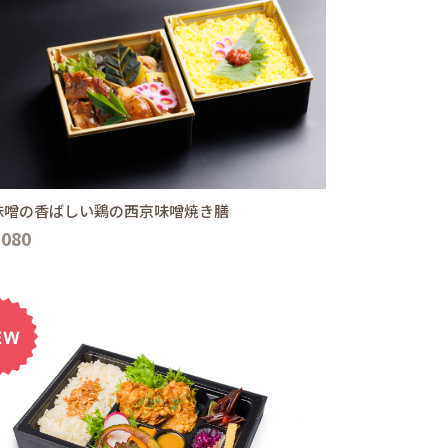
味噌の香ばしい鶏の西京味噌焼き膳
,080