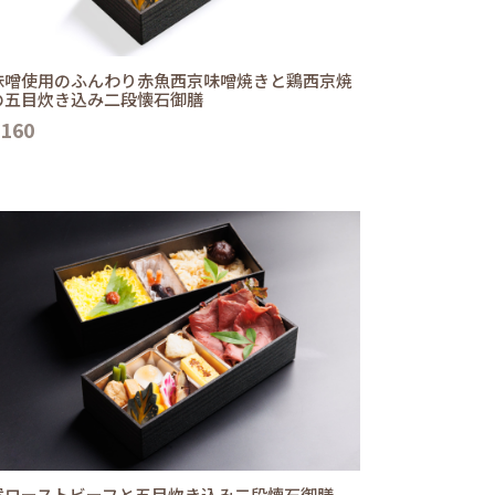
味噌使用のふんわり赤魚西京味噌焼きと鶏西京焼
の五目炊き込み二段懐石御膳
,160
選ローストビーフと五目炊き込み二段懐石御膳