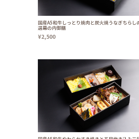
国産A5和牛しっとり焼肉と炭火焼うなぎちらし
選幕の内御膳
¥2,500
国産A5和牛やわらかすき焼きと五目炊き込み二