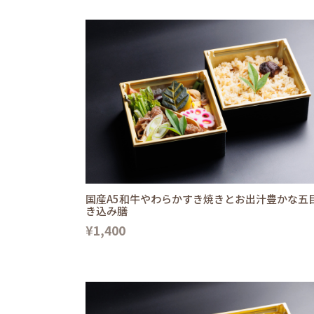
国産A5和牛やわらかすき焼きとお出汁豊かな五
き込み膳
¥1,400