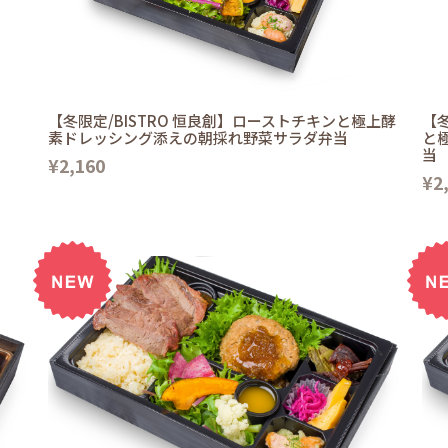
【冬限定/BISTRO 恒良創】ローストチキンと極上酵
【冬
素ドレッシング添えの朝採れ野菜サラダ弁当
と
当
¥2,160
¥2