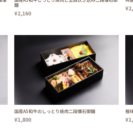
膳
¥2
¥2,160
国産A5和牛のしっとり焼肉二段懐石御膳
極
¥1,800
¥1