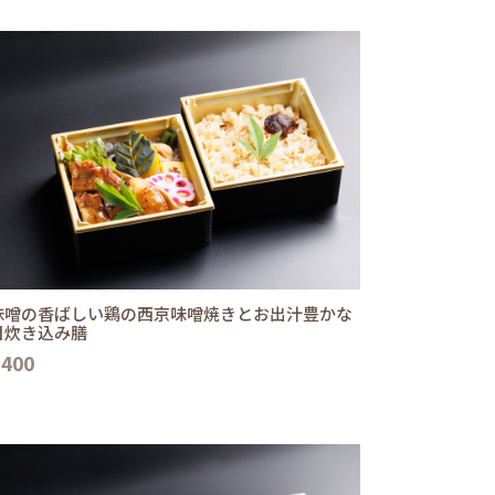
味噌の香ばしい鶏の西京味噌焼きとお出汁豊かな
目炊き込み膳
,400