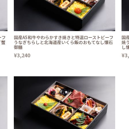
ーフ
国産A5和牛やわらかすき焼きと特選ローストビーフ
国
イ蟹
うなぎちらしと北海道産いくら飯のおもてなし懐石
焼
御膳
し
¥3,240
¥3