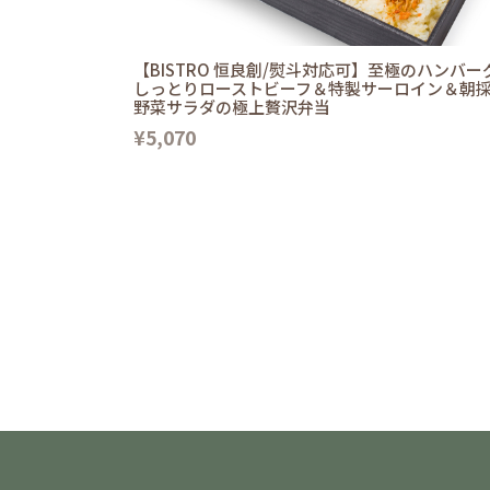
【BISTRO 恒良創/熨斗対応可】至極のハンバー
しっとりローストビーフ＆特製サーロイン＆朝
野菜サラダの極上贅沢弁当
¥5,070