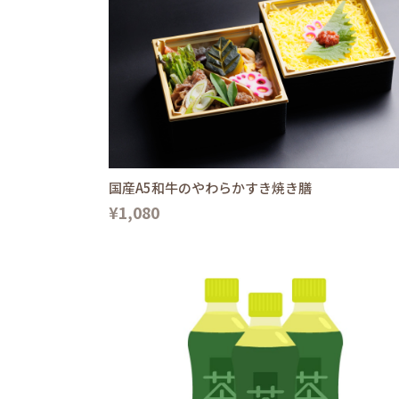
国産A5和牛のやわらかすき焼き膳
¥1,080