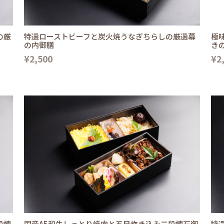
の厳
特選ローストビーフと炭火焼うなぎちらしの厳選幕
極
の内御膳
き
¥2,500
¥2
段懐
国産A5和牛しっとり焼肉と五目炊き込み二段懐石御
特