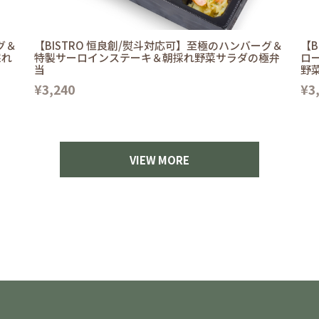
グ＆
【BISTRO 恒良創/熨斗対応可】至極のハンバーグ＆
【B
採れ
特製サーロインステーキ＆朝採れ野菜サラダの極弁
ロ
当
野
¥3,240
¥3
VIEW MORE