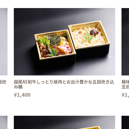
目炊
国産A5和牛しっとり焼肉とお出汁豊かな五目炊き込
極
み膳
五
¥1,400
¥1