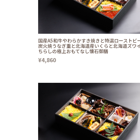
国産A5和牛やわらかすき焼きと特選ローストビ
炭火焼うなぎ重と北海道産いくらと北海道ズワ
ちらしの極上おもてなし懐石御膳
¥4,860