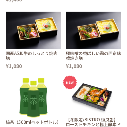
国産A5和牛のしっとり焼肉
極味噌の香ばしい鶏の西京味
膳
噌焼き膳
¥1,080
¥1,080
【冬限定/BISTRO 恒良創】
緑茶（500mlペットボトル）
ローストチキンと極上酵素ド