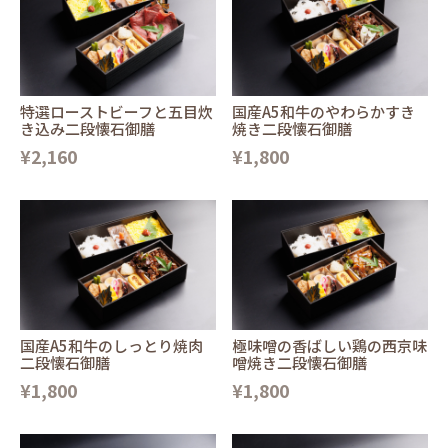
特選ローストビーフと五目炊
国産A5和牛のやわらかすき
き込み二段懐石御膳
焼き二段懐石御膳
¥2,160
¥1,800
国産A5和牛のしっとり焼肉
極味噌の香ばしい鶏の西京味
二段懐石御膳
噌焼き二段懐石御膳
¥1,800
¥1,800