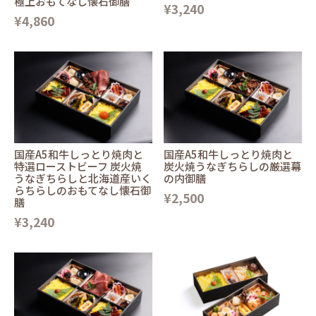
極上おもてなし懐石御膳
¥3,240
¥4,860
国産A5和牛しっとり焼肉と
国産A5和牛しっとり焼肉と
特選ローストビーフ 炭火焼
炭火焼うなぎちらしの厳選幕
うなぎちらしと北海道産いく
の内御膳
らちらしのおもてなし懐石御
¥2,500
膳
¥3,240