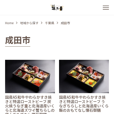
Home
地域から探す
千葉県
成田市
成田市
国産A5和牛やわらかすき焼
国産A5和牛やわらかすき焼
きと特選ローストビーフ 炭
きと特選ローストビーフ う
火焼うなぎ重と北海道産いく
なぎちらしと北海道産いくら
らと北海道ズワイ蟹ちらしの
飯のおもてなし懐石御膳