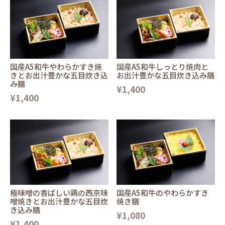
国産A5和牛やわらかすき焼
国産A5和牛しっとり焼肉と
きとお出汁豊かな五目炊き込
お出汁豊かな五目炊き込み膳
み膳
¥1,400
¥1,400
極味噌の香ばしい鶏の西京味
国産A5和牛のやわらかすき
噌焼きとお出汁豊かな五目炊
焼き膳
き込み膳
¥1,080
¥1,400