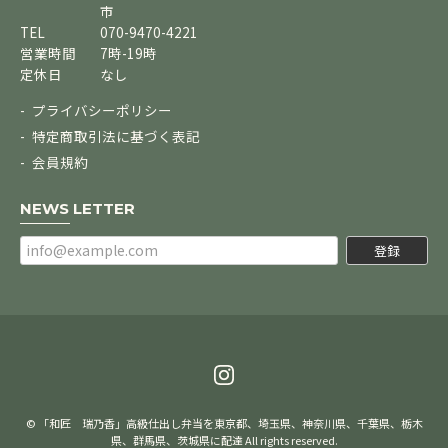
市
TEL
070-9470-4221
営業時間
7時-19時
定休日
なし
プライバシーポリシー
特定商取引法に基づく表記
会員規約
NEWS LETTER
登録
© 「和匠 瑞乃香」高級仕出し弁当を東京都、埼玉県、神奈川県、千葉県、栃木
県、群馬県、茨城県に配達 All rights reserved.