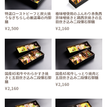
特選ローストビーフと炭火焼
極味噌使用のふんわり赤魚西
うなぎちらしの厳選幕の内御
京味噌焼きと鶏西京焼きの五
膳
目炊き込み二段懐石御膳
¥2,500
¥2,160
国産A5和牛やわらかすき焼
国産A5和牛しっとり焼肉と
きと五目炊き込み二段懐石御
五目炊き込み二段懐石御膳
膳
¥2,160
¥2,160