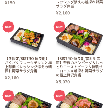
¥150
レッシング添えの朝採れ野菜
サラダ弁当
¥2,160
【冬限定/BISTRO 恒良創】
【BISTRO 恒良創/熨斗対応
ざくざくフレークチキンと極
可】至極のハンバーグ＆しっ
上酵素ドレッシング添えの朝
とりローストビーフ＆特製サ
採れ野菜サラダ弁当
ーロイン＆朝採れ野菜サラダ
の極上贅沢弁当
¥2,160
¥5,070