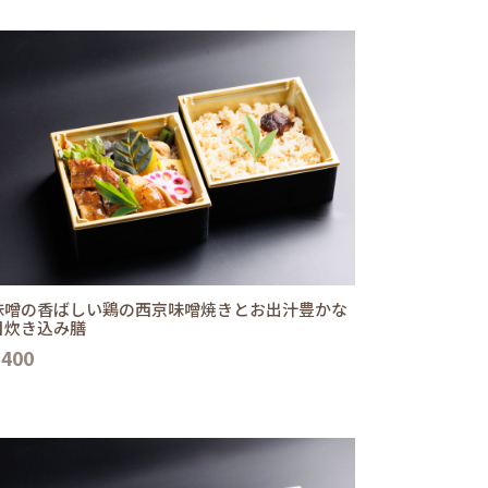
味噌の香ばしい鶏の西京味噌焼きとお出汁豊かな
目炊き込み膳
,400