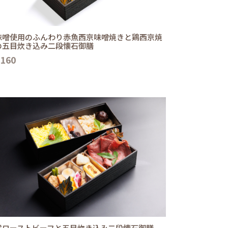
味噌使用のふんわり赤魚西京味噌焼きと鶏西京焼
の五目炊き込み二段懐石御膳
,160
選ローストビーフと五目炊き込み二段懐石御膳