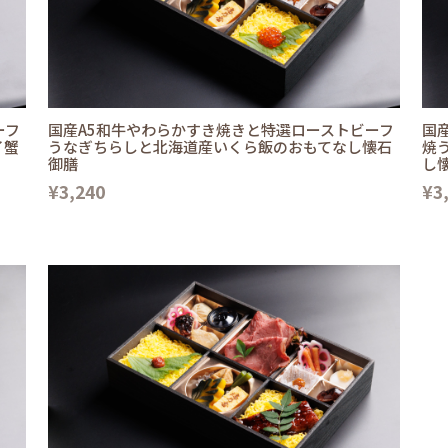
ーフ
国産A5和牛やわらかすき焼きと特選ローストビーフ
国
イ蟹
うなぎちらしと北海道産いくら飯のおもてなし懐石
焼
御膳
し
¥3,240
¥3