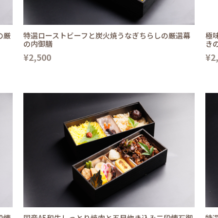
の厳
特選ローストビーフと炭火焼うなぎちらしの厳選幕
極
の内御膳
き
¥2,500
¥2
段懐
国産A5和牛しっとり焼肉と五目炊き込み二段懐石御
特