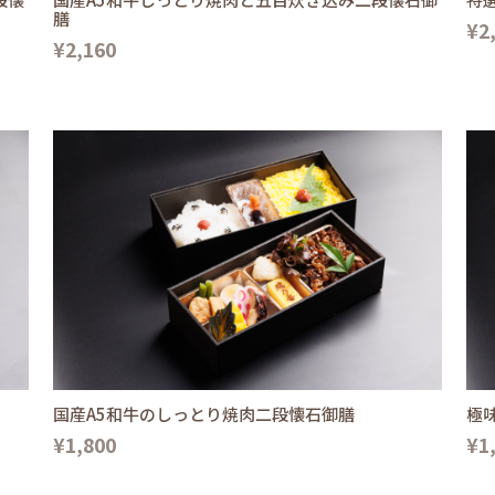
膳
¥2
¥2,160
国産A5和牛のしっとり焼肉二段懐石御膳
極
¥1,800
¥1