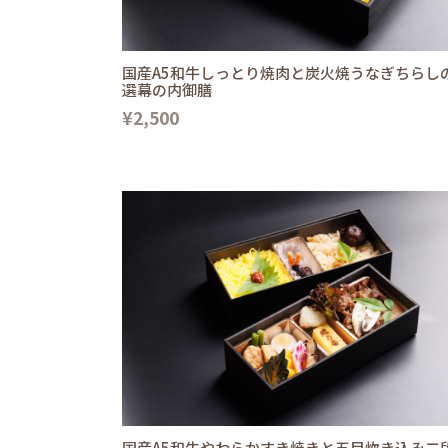
国産A5和牛しっとり焼肉と炭火焼うなぎちらし
選幕の内御膳
¥2,500
国産A5和牛やわらかすき焼きと五目炊き込み二