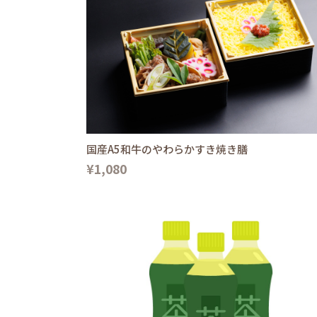
国産A5和牛のやわらかすき焼き膳
¥1,080