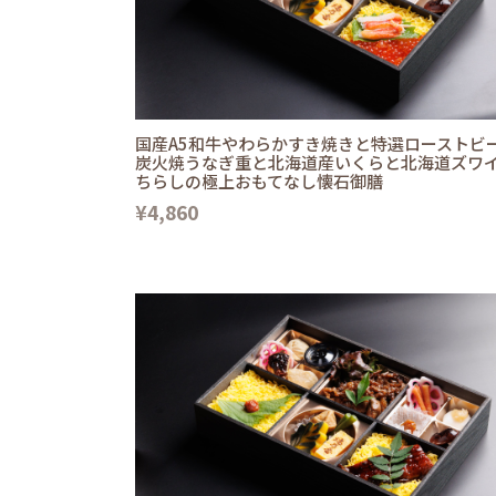
国産A5和牛やわらかすき焼きと特選ローストビ
炭火焼うなぎ重と北海道産いくらと北海道ズワ
ちらしの極上おもてなし懐石御膳
¥4,860