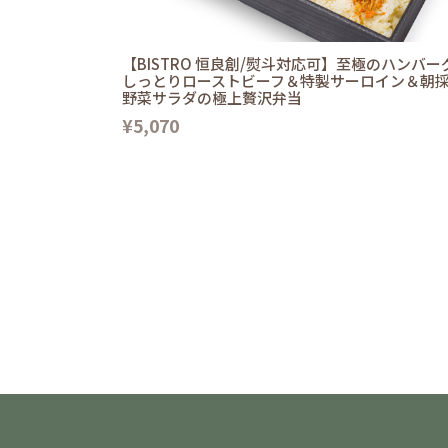
【BISTRO 恒良創/熨斗対応可】至極のハンバー
しっとりローストビーフ＆特製サーロイン＆朝
野菜サラダの極上贅沢弁当
¥5,070