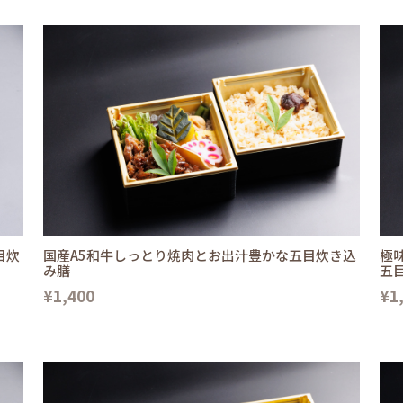
目炊
国産A5和牛しっとり焼肉とお出汁豊かな五目炊き込
極
み膳
五
¥1,400
¥1