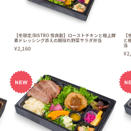
【冬限定/BISTRO 恒良創】ローストチキンと極上酵
【冬
素ドレッシング添えの朝採れ野菜サラダ弁当
と
当
¥2,160
¥2