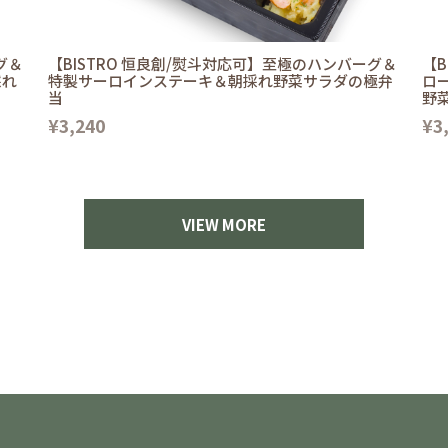
グ＆
【BISTRO 恒良創/熨斗対応可】至極のハンバーグ＆
【B
採れ
特製サーロインステーキ＆朝採れ野菜サラダの極弁
ロ
当
野
¥3,240
¥3
VIEW MORE