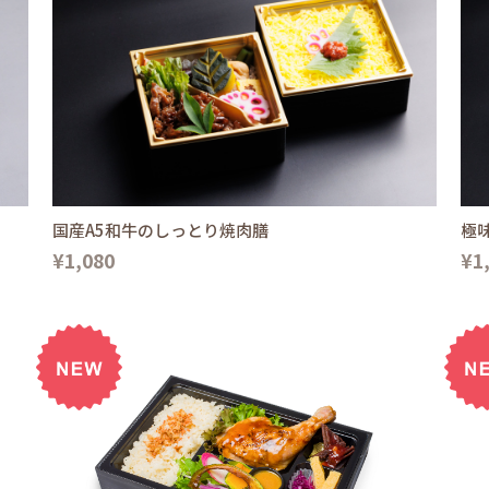
国産A5和牛のしっとり焼肉膳
極
¥1,080
¥1