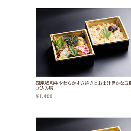
国産A5和牛やわらかすき焼きとお出汁豊かな五
き込み膳
¥1,400