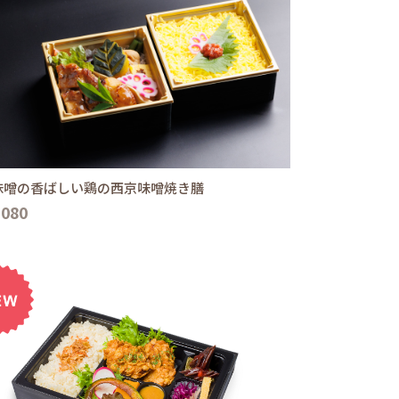
味噌の香ばしい鶏の西京味噌焼き膳
,080