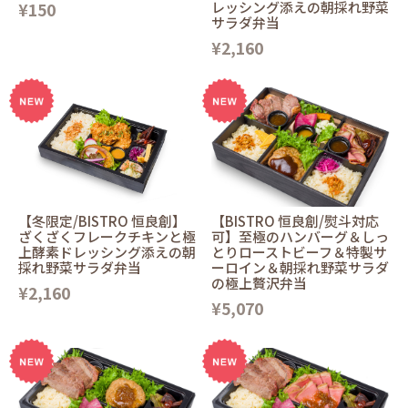
¥150
レッシング添えの朝採れ野菜
サラダ弁当
¥2,160
【冬限定/BISTRO 恒良創】
【BISTRO 恒良創/熨斗対応
ざくざくフレークチキンと極
可】至極のハンバーグ＆しっ
上酵素ドレッシング添えの朝
とりローストビーフ＆特製サ
採れ野菜サラダ弁当
ーロイン＆朝採れ野菜サラダ
の極上贅沢弁当
¥2,160
¥5,070