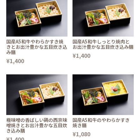
国産A5和牛やわらかすき焼
国産A5和牛しっとり焼肉と
きとお出汁豊かな五目炊き込
お出汁豊かな五目炊き込み膳
み膳
¥1,400
¥1,400
極味噌の香ばしい鶏の西京味
国産A5和牛のやわらかすき
噌焼きとお出汁豊かな五目炊
焼き膳
き込み膳
¥1,080
¥1,400