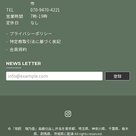
市
TEL
070-9470-4221
営業時間
7時-19時
定休日
なし
プライバシーポリシー
特定商取引法に基づく表記
会員規約
NEWS LETTER
登録
© 「和匠 瑞乃香」高級仕出し弁当を東京都、埼玉県、神奈川県、千葉県、栃木
県、群馬県、茨城県に配達 All rights reserved.