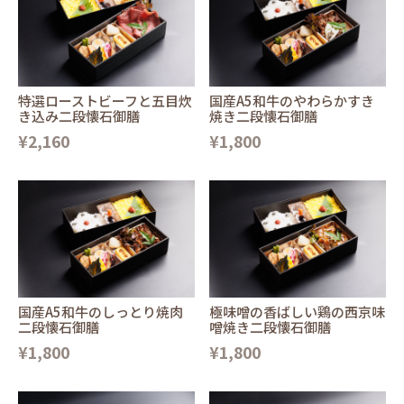
特選ローストビーフと五目炊
国産A5和牛のやわらかすき
き込み二段懐石御膳
焼き二段懐石御膳
¥2,160
¥1,800
国産A5和牛のしっとり焼肉
極味噌の香ばしい鶏の西京味
二段懐石御膳
噌焼き二段懐石御膳
¥1,800
¥1,800