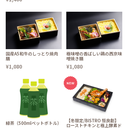
国産A5和牛のしっとり焼肉
極味噌の香ばしい鶏の西京味
膳
噌焼き膳
¥1,080
¥1,080
【冬限定/BISTRO 恒良創】
緑茶（500mlペットボトル）
ローストチキンと極上酵素ド