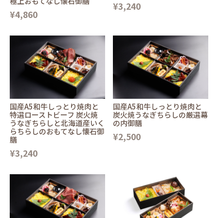
極上おもてなし懐石御膳
¥3,240
¥4,860
国産A5和牛しっとり焼肉と
国産A5和牛しっとり焼肉と
特選ローストビーフ 炭火焼
炭火焼うなぎちらしの厳選幕
うなぎちらしと北海道産いく
の内御膳
らちらしのおもてなし懐石御
¥2,500
膳
¥3,240