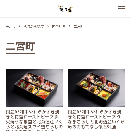
Home
地域から探す
神奈川県
二宮町
二宮町
国産A5和牛やわらかすき焼
国産A5和牛やわらかすき焼
きと特選ローストビーフ 炭
きと特選ローストビーフ う
火焼うなぎ重と北海道産いく
なぎちらしと北海道産いくら
らと北海道ズワイ蟹ちらしの
飯のおもてなし懐石御膳