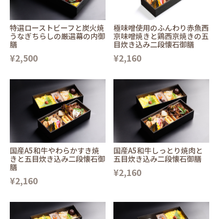
特選ローストビーフと炭火焼
極味噌使用のふんわり赤魚西
うなぎちらしの厳選幕の内御
京味噌焼きと鶏西京焼きの五
膳
目炊き込み二段懐石御膳
¥2,500
¥2,160
国産A5和牛やわらかすき焼
国産A5和牛しっとり焼肉と
きと五目炊き込み二段懐石御
五目炊き込み二段懐石御膳
膳
¥2,160
¥2,160